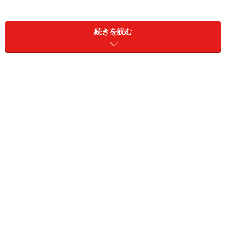
本当にやるべきことは、誰も教えてくれな
い
続きを読む
特に目標や意思がなくても、私たちは生きていくことは
できます。意味のあることをしてもしなくても、年月は
過ぎていきます。
そして私たちは、蒔いたものしか刈り取ることができま
せん。ほうれん草の種を蒔けばほうれん草がとれる。ス
イカの種を蒔けばスイカがとれる。何も蒔かなければ、
当然ながら何も刈り取ることはできない。
では自分は今、いったい何の種を蒔いているのか。3年
後5年後の未来につながる何かに取り組んでいる
か・・・。