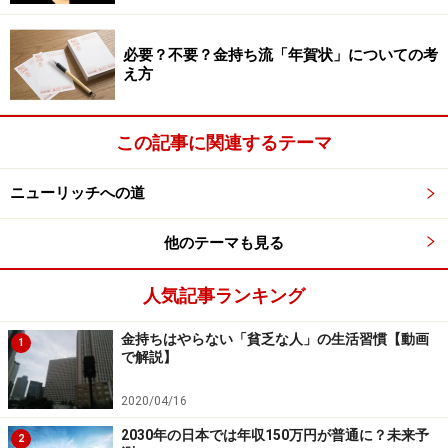
【関連記事をチェック】
必要？不要？金持ち流「年賀状」についての考
お金持ちの持ち物、貧乏な人の持ち物
え方
お金持ち流の時間術！義務ではないことをする
お金持ちがSNSやゲームで時間を消費しない理由
この記事に関連するテーマ
ニューリッチへの道
他のテーマも見る
人気記事ランキング
金持ちはやらない「貧乏な人」の生活習慣【動画
1
で解説】
参考文献：『いつも時間に追われている人のための
2020/04/16
「超」時間術』（総合法令出版）
2030年の日本では年収150万円が普通に？未来予
2