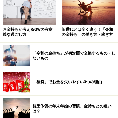
深夜0時ごろになったら、そろそろ就寝・・・。こうし
て、3年や5年はあっという間です。
「しなければならないこと」「指示されたこと」をこな
お金持ちが考えるGWの有意
旧世代とは全く違う！「令和
すだけでも「がんばっている」という実感を得ることは
義な過ごし方
の金持ち」の働き方・稼ぎ方
できます。しかしそうしたタスクをどんなにこなしたと
ころで、「自分が困る状況」は回避できたとしても、自
「令和の金持ち」が初対面で交換するもの・し
分がバージョンアップするようなチャンスに巡り合える
ないもの
機会はそう多くないでしょう。
あなたが意味のあることをしても、意味のないことをし
「福袋」でお金を失いやすい3つの理由
ても、等しく1日24時間は過ぎていきます。努力をした
人の3年間も、しなかった人の3年間も、同じ3年間。で
もそれが、人の人生を決めていきます。私自身も、お金
持ちになるために今どんな種を蒔くべきかを考え、試行
貧乏体質の年末年始の習慣、金持ちとの違い
は？
錯誤の毎日です。