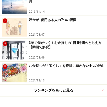
測
2019/11/14
※記事内容は執筆時点のものです。最新の内容をご確認くださ
い。
貯金が1億円ある人の7つの習慣
3
2021/03/07
3年で差がつく！お金持ちの1日1時間のとらえ方
4
【動画で解説】
2020/08/09
お金持ちが「宝くじ」を絶対に買わない4つの理由
5
2021/12/13
ランキングをもっと見る