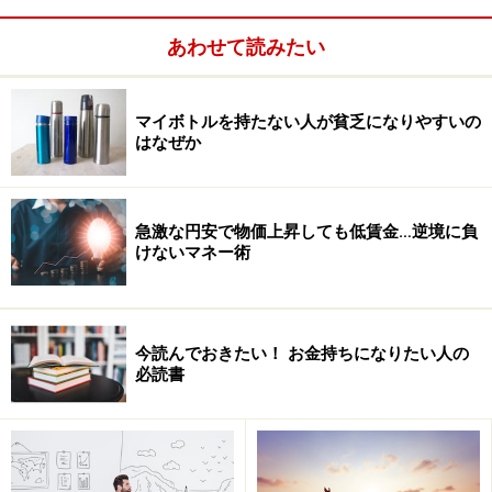
しかし「何の種を蒔くか」は誰も教えてくれません。も
ちろん期限もないし、催促されることもない。自分で探
あわせて読みたい
し、選び、決断し、実践していくしかない。
マイボトルを持たない人が貧乏になりやすいの
一方で、何も蒔かなくても「しなければならないこと」
はなぜか
は次々と出てきて、それらをこなすだけでも1日は過ぎ
ていきます。
急激な円安で物価上昇しても低賃金…逆境に負
けないマネー術
朝起きて朝食を食べ、会社に行く。午前中は会議や報告
書の作成に追われ、昼になれば同僚とランチをして談
笑。午後は商談や経費精算といった雑務などをこなすう
ちに、終業時間がやってくる。退社後はコンビニに寄っ
今読んでおきたい！ お金持ちになりたい人の
必読書
て携帯電話の料金を支払い、夕食を買って帰る。
帰宅したらテレビを見ながら食事をし、その後はスマホ
でLINEをしたり、パソコンでネットサーフィンしたり。