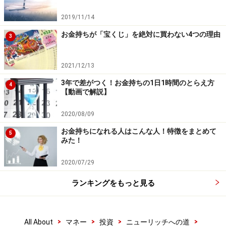
2019/11/14
お金持ちが「宝くじ」を絶対に買わない4つの理由
3
2021/12/13
3年で差がつく！お金持ちの1日1時間のとらえ方
4
【動画で解説】
2020/08/09
お金持ちになれる人はこんな人！特徴をまとめて
5
みた！
2020/07/29
ランキングをもっと見る
>
>
>
>
All About
マネー
投資
ニューリッチへの道