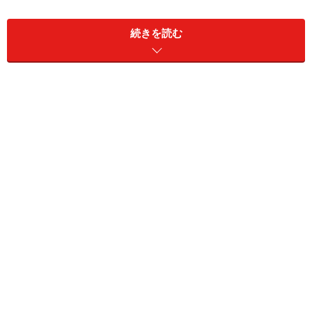
続きを読む
新・旧世代でビジネモデルも全く違う
人材紹介や不動産販売などの「狩猟型ビジネス」は、1
回あたりの売上は大きいものの、常に新規の顧客を開拓
し続けなければならないという宿命を背負っています。
人材紹介は、転職者の年収の30％くらいの紹介手数料が
もらえるので、仮に年収1000万円の人材の転職を成功さ
せれば300万円の報酬がもらえます。