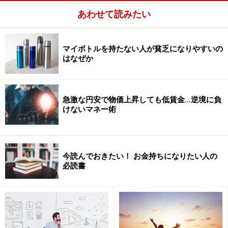
あわせて読みたい
マイボトルを持たない人が貧乏になりやすいの
はなぜか
不動産販売（仲介）も同様で、5000万円のマンションを
仕入れて売れば、買い手から3％＋売り手から3％の仲介
手数料（※）、つまり300万円の報酬が得られます。人材
急激な円安で物価上昇しても低賃金…逆境に負
紹介は設備投資も資金も不要だし、不動産販売も仲介な
けないマネー術
らほぼ資金ゼロでできます。※上限は「物件価格×3％＋6
万円＋消費税」となります。
今読んでおきたい！ お金持ちになりたい人の
しかし考えればわかるとおり、取引が1回1回で完結する
必読書
ので、すぐに次の顧客を探さなければならず、それが半
永久的に続きます。そのため、いわゆる「夜討ち朝駆
け」といった体育会的になりがちです。さらに、景気に
左右されやすいという特徴も持っていて、不景気で真っ