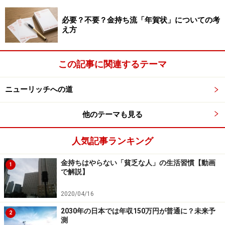
でもでき、初期投資はほとんどかかりません。メルマガ
必要？不要？金持ち流「年賀状」についての考
は購読者数、サロンは入会者数が増え、YouTubeは再生
え方
回数・時間が延びれば収入も上がります。
この記事に関連するテーマ
そして彼は、いつ仕事しているのかわからないくらい旅
行をしているにもかかわらず、年収は「億超え」です。
ニューリッチへの道
運営はスタッフに任せているのですが、「すべてのコン
テンツをタダで見ていい」という条件で、ボランティア
他のテーマも見る
でやってもらっているらしく、なかなか賢くやっていま
す。
人気記事ランキング
※記事内容は執筆時点のものです。最新の内容をご確認くださ
金持ちはやらない「貧乏な人」の生活習慣【動画
い。
1
で解説】
2020/04/16
2030年の日本では年収150万円が普通に？未来予
2
測