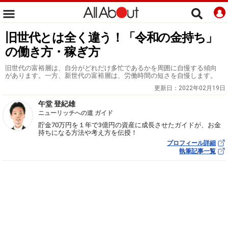
旧世代とは全く違う！「令和の金持ち」
の働き方・稼ぎ方
旧世代の富裕層は、自分がどれだけ多忙であるかを周囲に自慢する傾向
があります。一方、新世代の富裕層は、労働時間の短さを自慢します。
更新日：
2022年02月19日
午堂 登紀雄
ニューリッチへの道 ガイド
貯金70万円を１年で3億円の資産に成長させたガイドが、お金
持ちになる方法や考え方を伝授！
プロフィール詳細
執筆記事一覧