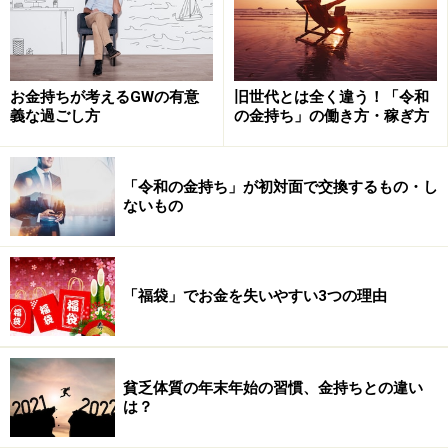
先に落ち込むのはこうした業態です。
一方、仕組み化された「耕作型ビジネス」は、1回あた
お金持ちが考えるGWの有意
旧世代とは全く違う！「令和
りの売上は小さくても、月単位あるいは年単位で継続的
義な過ごし方
の金持ち」の働き方・稼ぎ方
にお金が落ちるモデルです。典型例は、電力会社やサー
バーホスティング会社で、契約1件あたりの売上は月に
5000～1万円くらいですが、膨大な数を集めることで安
「令和の金持ち」が初対面で交換するもの・し
ないもの
定化します。
また、このタイプは景気に左右されにくいものが多い。
不況だからといって電気を使わないとか、ホームページ
「福袋」でお金を失いやすい3つの理由
を閉じるということはあまりないでしょう（むしろホー
ムページをより強化するかもしれない）。
貧乏体質の年末年始の習慣、金持ちとの違い
は？
たとえば友人の新世代の富裕層は、有料メルマガ・オン
ラインサロン・YouTubeで稼いでいますが、これらは誰