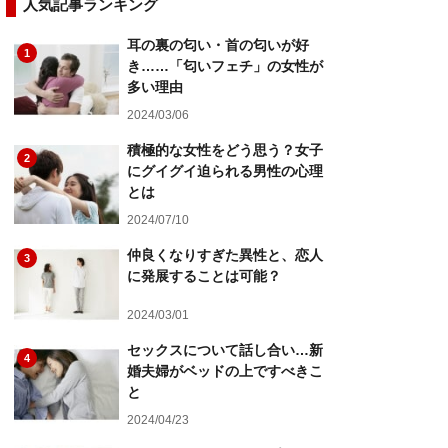
人気記事ランキング
耳の裏の匂い・首の匂いが好
1
き……「匂いフェチ」の女性が
多い理由
2024/03/06
積極的な女性をどう思う？女子
2
にグイグイ迫られる男性の心理
とは
2024/07/10
仲良くなりすぎた異性と、恋人
3
に発展することは可能？
2024/03/01
セックスについて話し合い…新
4
婚夫婦がベッドの上ですべきこ
と
2024/04/23