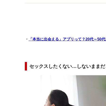
・
「本当に出会える」アプリって？20代～50
セックスしたくない…しないままだ