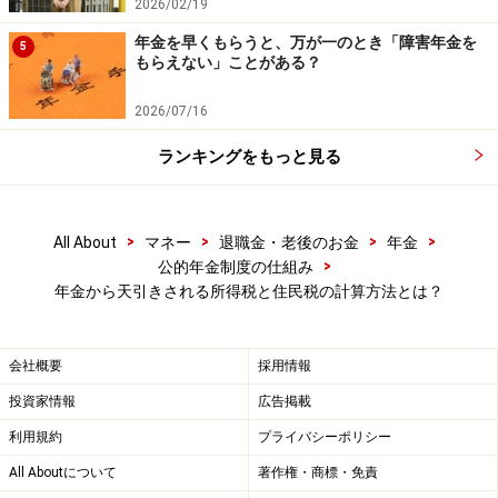
2026/02/19
年金を早くもらうと、万が一のとき「障害年金を
5
ということで夫の年金の所得税の年額は約7150円と算出
もらえない」ことがある？
されます。
2026/07/16
ランキングをもっと見る
年金から引かれる住民税を計算してみまし
ょう
>
>
>
>
All About
マネー
退職金・老後のお金
年金
次に年金から引かれる住民税について解説します。住民
>
公的年金制度の仕組み
税は所得割額、均等割額から構成され、所得税とは違う
年金から天引きされる所得税と住民税の計算方法とは？
軽減措置が設けられ、2段階に分けられます。
会社概要
採用情報
※以下の基準は東京23区の場合です
投資家情報
広告掲載
（1）所得割、均等割とも課税されない人は、前年の総
利用規約
プライバシーポリシー
所得金額等が以下の金額以下となる人
｛35万円×（同一生計配偶者及び扶養親族の数＋1）＋31
All Aboutについて
著作権・商標・免責