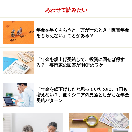
あわせて読みたい
年金を早くもらうと、万が一のとき「障害年金
をもらえない」ことがある？
●公的年金等控除の金額は、65歳未満の人と65歳以上の
「年金を繰上げ受給して、投資に回せば得す
人では違います
る？」専門家の回答が"NO"のワケ
65歳未満は60万円、65歳以上は110万円です。
●老齢年金の所得税（雑所得）は以下の計算式で計算し
「年金を繰下げしたと思っていたのに、1円も
ます
増えない？」働くシニアの見落としがちな年金
受給パターン
老齢年金の所得税（復興特別所得税（※）を含む）＝
（年金収入－公的年金等控除（110万円）－基礎控除、
配偶者控除等の所得控除）×5％×102.1％