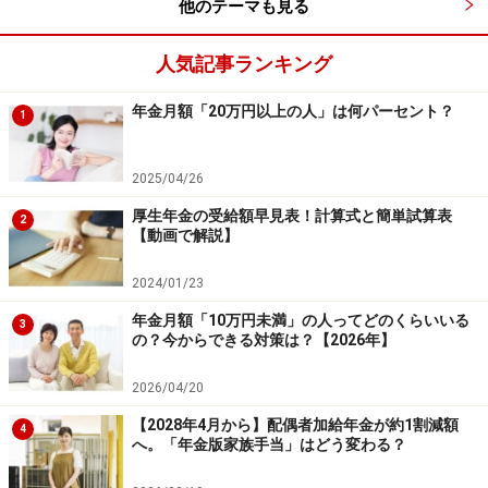
他のテーマも見る
130万円－（48万円＋38万円）＝44万円……（2）
人気記事ランキング
ステップ3：ステップ2の金額（2）に所得税率（5％）、
年金月額「20万円以上の人」は何パーセント？
復興特別所得税率（2.1％）をかけます
1
44万円×5.105％≒2万2460円……現役時代に会社員だった
2025/04/26
夫と専業主婦の世帯の年金受給額にかかる所得税（年
厚生年金の受給額早見表！計算式と簡単試算表
2
額）となります。
【動画で解説】
2024/01/23
この他に、社会保険料や国民健康保険料も社会保険料控
年金月額「10万円未満」の人ってどのくらいいる
除として控除できます。例えばこの人が保険料を年間30
3
の？今からできる対策は？【2026年】
万円支払った場合は、この30万円を引くことができるの
で以下の計算となります。
2026/04/20
【2028年4月から】配偶者加給年金が約1割減額
4
へ。「年金版家族手当」はどう変わる？
130万円－（48万円＋38万円＋30万円）＝14万円
14万円×5.105％＝約7150円