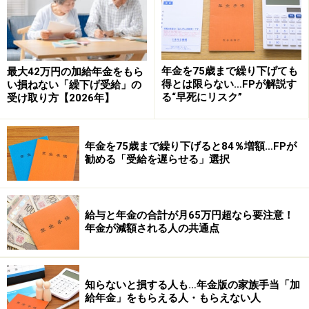
※復興特別所得税は、所得税の額の2.1％相当額。令和19
年12月まで。復興特別所得税を含む所得税の額は、所得
税率×102.1％と計算する。所得税率5％の場合、復興特別
所得税を含む5.105％が徴収される
年金を75歳まで繰り下げても
最大42万円の加給年金をもら
得とは限らない…FPが解説す
い損ねない「繰下げ受給」の
る“早死にリスク”
受け取り方【2026年】
年金にかかる所得税を計算してみましょう
年金を75歳まで繰り下げると84％増額…FPが
具体的にはいくらの所得税がかかるのでしょうか？
勧める「受給を遅らせる」選択
前提条件は、夫が現役時代は会社員（厚生年金加入）。
妻は20歳から60歳までずっと専業主婦とします。
給与と年金の合計が月65万円超なら要注意！
年金が減額される人の共通点
夫の老齢厚生年金月額：20万円（年間240万円）、妻の
老齢基礎年金月額：約6万6000円（年間約79万円）の場
合
知らないと損する人も…年金版の家族手当「加
給年金」をもらえる人・もらえない人