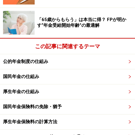
ステップ1：年金収入から110万円の公的年金等控除を差
し引きます
「65歳からもらう」は本当に得？ FPが明か
夫：240万円（夫の厚生年金の年額）－110万円（公的年
す“年金受給開始年齢”の最適解
金等控除額）＝130万円……（1）
妻：79万円（妻の老齢基礎年金の年額）－110万円（公
この記事に関連するテーマ
的年金等控除額）≦0円⇒税金はかかりません
公的年金制度の仕組み
妻は、老齢基礎年金だけしかもらえません。年金収入か
ら公的年金等控除額を引くと受給する年金額が110万円
国民年金の仕組み
より少なくなるので、所得税はかからないことになりま
す。
厚生年金の仕組み
国民年金保険料の免除・猶予
ステップ2：課税所得を計算します
厚生年金保険料の計算方法
ステップ1で計算した夫の（1）から、基礎控除（48万
円）、配偶者控除（38万円）を引きます。