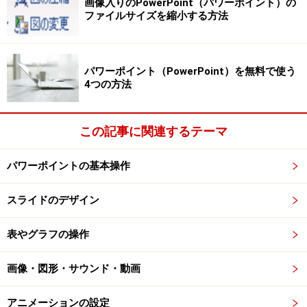
画像入りのPowerPoint（パワーポイント）の
ファイルサイズを縮小する方法
「字幕」機能はスライドショー実行中に使う機能なので、
「スライドショー」タブで設定する
・同時通訳もできる
パワーポイント（PowerPoint）を無料で使う
次に「字幕の設定」をクリックし、どの言語で話し、ど
4つの方法
の言語で字幕を表示するかを指定します。ここでは「話
し手の言語」と「字幕の言語」の両方に日本語を設定し
この記事に関連するテーマ
ましたが、「字幕の言語」を「英語」に変更すると、日
本語で話した内容を英語に同時翻訳することができま
パワーポイントの基本操作
す。
スライドのデザイン
「日本語」の右側の▶をクリックすると、言語の一覧が表示
表やグラフの操作
される。「話し手の言語」と「字幕の言語」では表示される
言語の数が異なる
画像・図形・サウンド・動画
字幕が表示される位置は、「字幕の設定」をクリックし
たときに表示されるメニューの「下部（重ねて表示）」
アニメーションの設定