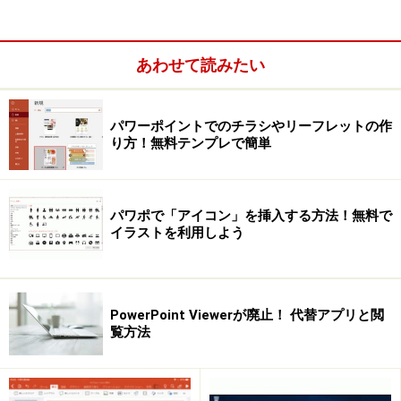
あわせて読みたい
PowerPointの「字幕」機能を使う前準備
パワーポイントでのチラシやリーフレットの作
り方！無料テンプレで簡単
PowerPointの字幕機能を使うには、あらかじめパソコン
とマイクを接続しておきます。ノートパソコンであれば
マイク付きカメラが内蔵されているものが多いですが、
パワポで「アイコン」を挿入する方法！無料で
デスクトップパソコンを使うときはUSBケーブルで接続
イラストを利用しよう
できるマイクを用意しておくといいでしょう。
マイクが正常に使用できるかどうかは、画面下部のタス
PowerPoint Viewerが廃止！ 代替アプリと閲
クバーの右下にある音量ボタンを右クリックし、表示さ
覧方法
れるメニューから「サウンドの設定を開く」をクリック
します。