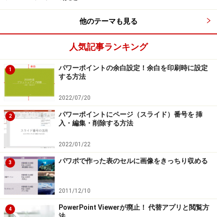
「上部(重ねて表示）」「スライドの下」「スライドの
他のテーマも見る
上」の4種類から指定します。
人気記事ランキング
・字幕の位置を設定する
パワーポイントの余白設定！余白を印刷時に設定
1
する方法
スライドの内容の邪魔にならない位置に字幕を表示しよう
2022/07/20
メニューの一番下にある「その他の設定」をクリックす
パワーポイントにページ（スライド）番号を 挿
2
ると、「字幕」画面が表示され、字幕のフォントやサイ
入・編集・削除する方法
ズなどを細かく設定できます。
2022/01/22
パワポで作った表のセルに画像をきっちり収める
3
初期設定では、字幕の背景は黒で文字の色は白だ。変更した
内容が上部の「プレビュー」に表示される
2011/12/10
「字幕」機能を使ってスライドショーを実
PowerPoint Viewerが廃止！ 代替アプリと閲覧方
4
行する
法