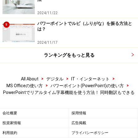
あとは、「スライドショー」タブの「最初から」をクリ
2024/11/22
ックしてスライドショーを実行し、マイクに向かって話
パワーポイントでルビ（ふりがな）を振る方法と
5
すだけです。スライドショー画面で話をすると、指定し
は？
た位置に指定した言語で字幕が表示されます。
2024/11/17
字幕の位置は以下の図で示す4種類ですが、字幕をスラ
ランキングをもっと見る
イドに重ねて表示するとスライドの内容が隠れてしまう
ことがあるので、「スライドの下」が見やすいかもしれ
>
>
>
All About
デジタル
IT・インターネット
ません。
>
>
MS Officeの使い方
パワーポイント(PowerPoint)の使い方
PowerPointでリアルタイム字幕機能を使う方法！ 同時翻訳もできる
・字幕の位置を下部にした場合
会社概要
採用情報
字幕の位置：「下部（重ねて表示）」
投資家情報
広告掲載
利用規約
プライバシーポリシー
・字幕の位置を上部にした場合