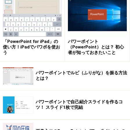
事前にマイクの接続と音量を確認しおこう
右側の「入力」項目で接続しているマイクを確認し、マ
イクに向かって発声したときに「マイクのテスト」のバ
「PowerPoint for iPad」の
パワーポイント
ーが左右に揺れればOKです。
使い方！iPadでパワポを使お
（PowerPoint）とは？ 初心
う
者が知っておきたいこと
「マイクのテスト」のバーが中央付近まで触れればOKだ
パワーポイントでルビ（ふりがな）を振る方法
とは？
「字幕」を設定する
字幕の設定はとても簡単です。「スライド ショー」タブ
の「キャプションと字幕」グループにすべての機能が集
パワーポイントで自己紹介スライドを作るコ
ツ！ スライド1枚で完結
約されています。まず「常に字幕を使用する」のチェッ
クボックスをオンにします。