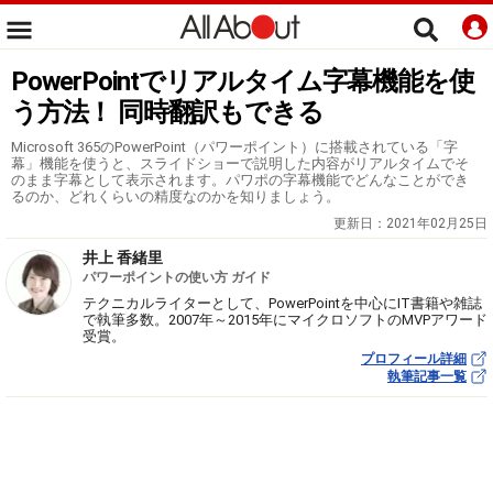
PowerPointでリアルタイム字幕機能を使
う方法！ 同時翻訳もできる
Microsoft 365のPowerPoint（パワーポイント）に搭載されている「字
幕」機能を使うと、スライドショーで説明した内容がリアルタイムでそ
のまま字幕として表示されます。パワポの字幕機能でどんなことができ
るのか、どれくらいの精度なのかを知りましょう。
更新日：
2021年02月25日
井上 香緒里
パワーポイントの使い方 ガイド
テクニカルライターとして、PowerPointを中心にIT書籍や雑誌
で執筆多数。2007年～2015年にマイクロソフトのMVPアワード
受賞。
プロフィール詳細
執筆記事一覧