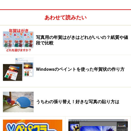
す。青軸、緑軸、赤軸と、あらかじめ配置されている人
のオブジェクトを参考にして、家の基本形を作ります。
長方形の接地面を作り、面を上に伸ばして直方体にしま
あわせて読みたい
す。
写真用の年賀はがきはどれがいいの？紙質や値
段で比較
Windowsのペイントを使った年賀状の作り方
うちわの張り替え！好きな写真の貼り方は
［
Rectangle
（長方形）］ツールでドラッグして家を設
置する範囲を作ります。