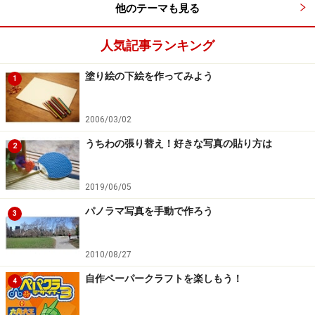
他のテーマも見る
人気記事ランキング
塗り絵の下絵を作ってみよう
1
もくじに戻る
2006/03/02
これで家の基本形ができあがりました。次のページでは
うちわの張り替え！好きな写真の貼り方は
2
入り口をくり抜いて、アーチ窓を描きます。
次のページ
へ＞＞
2019/06/05
※記事内容は執筆時点のものです。最新の内容をご確認くださ
パノラマ写真を手動で作ろう
3
い。
※OSやアプリ、ソフトのバージョンによっては画面表示、操作方
法が異なる可能性があります。
2010/08/27
自作ペーパークラフトを楽しもう！
4
次のページへ
1
/
4