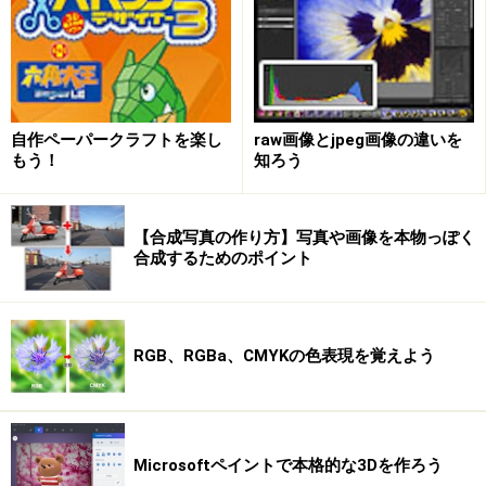
自作ペーパークラフトを楽し
raw画像とjpeg画像の違いを
もう！
知ろう
［
Push/Pull
（押す/引く）］ツールで面を上にドラッグ
します。すると直方体ができあがります。
【合成写真の作り方】写真や画像を本物っぽく
合成するためのポイント
RGB、RGBa、CMYKの色表現を覚えよう
もくじに戻る
三角屋根を作る
Microsoftペイントで本格的な3Dを作ろう