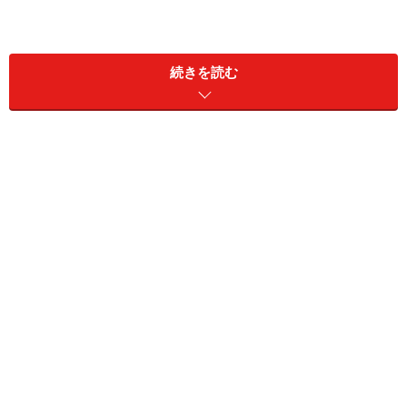
続きを読む
アーチ窓を描く
部品庫に登録して部品を使い回す
ガラスを半透明にする
影を加える
画像ファイルに書き出す
長方形から直方体を作る
［
File
］メニュー→［
New
］で新規のファイルを開きま