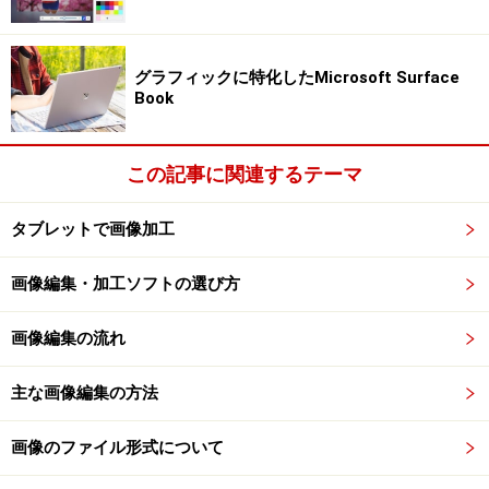
面を線で分割して、線を上にドラッグして三角屋根を造
ります。
［
Line
（線）］ツールを選び、辺に沿ってポインタを移
グラフィックに特化したMicrosoft Surface
Book
動すると、辺の中央で［
Midpoint
（中間点）］と表示さ
れるので、向かい側の辺の中央までドラッグして線で結
びます。
この記事に関連するテーマ
タブレットで画像加工
画像編集・加工ソフトの選び方
［
Move/Copy
（移動/コピー）］ツールで描いた線を青
画像編集の流れ
軸に沿って上にドラッグすると、三角屋根ができあがり
ます。
主な画像編集の方法
画像のファイル形式について