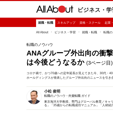
ビジネス・学
就職・転職
スキルアップ
資格・スクール
起業
All About
ビジネス・学習
就職・転職
転職の
転職のノウハウ
ANAグループ外出向の衝撃
は今後どうなるか
(3ページ目)
コロナ禍で、かつ70歳への定年延長が見えてきた今、30代・4
ホールディングスが発表したグループ外出向のニュースを引き
小松 俊明
転職のノウハウ・外資転職 ガイド
東京海洋大学教授。専門はグローバル教育／キャ
る」「35歳からの転職成功マニュアル」「人材紹
ドハンターで企業の採用事情に詳しい。