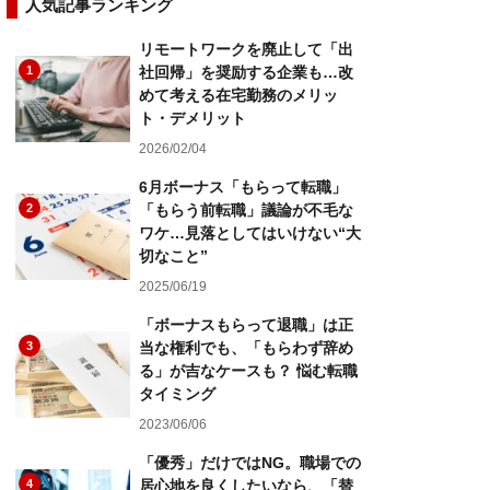
人気記事ランキング
リモートワークを廃止して「出
1
社回帰」を奨励する企業も…改
めて考える在宅勤務のメリッ
ト・デメリット
2026/02/04
6月ボーナス「もらって転職」
2
「もらう前転職」議論が不毛な
ワケ…見落としてはいけない“大
切なこと”
2025/06/19
「ボーナスもらって退職」は正
3
当な権利でも、「もらわず辞め
る」が吉なケースも？ 悩む転職
タイミング
2023/06/06
「優秀」だけではNG。職場での
4
居心地を良くしたいなら、「替