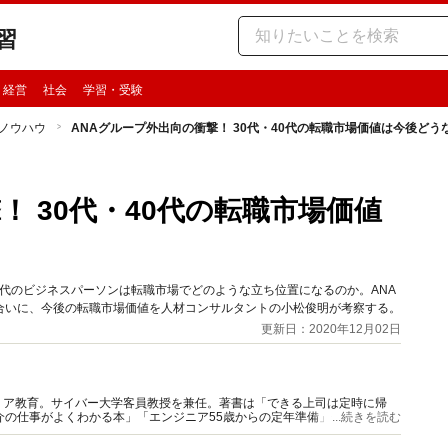
習
・経営
社会
学習・受験
ノウハウ
ANAグループ外出向の衝撃！ 30代・40代の転職市場価値は今後どう
！ 30代・40代の転職市場価値
0代のビジネスパーソンは転職市場でどのような立ち位置になるのか。ANA
合いに、今後の転職市場価値を人材コンサルタントの小松俊明が考察する。
更新日：2020年12月02日
リア教育。サイバー大学客員教授を兼任。著書は「できる上司は定時に帰
介の仕事がよくわかる本」「エンジニア55歳からの定年準備」他。元ヘッ
...続きを読む