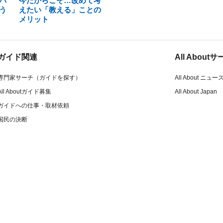
バ
今だからこそ…改めて考
う
えたい「教える」ことの
メリット
ガイド関連
All Abou
専門家サーチ（ガイドを探す）
All About ニュー
All Aboutガイド募集
All About Japan
ガイドへの仕事・取材依頼
国民の決断