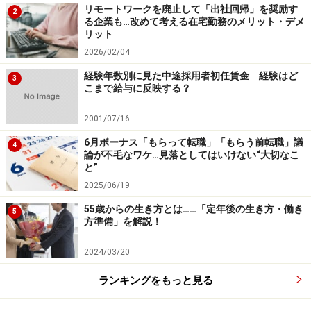
リモートワークを廃止して「出社回帰」を奨励す
2
る企業も…改めて考える在宅勤務のメリット・デメ
リット
2026/02/04
経験年数別に見た中途採用者初任賃金 経験はど
3
こまで給与に反映する？
2001/07/16
6月ボーナス「もらって転職」「もらう前転職」議
4
論が不毛なワケ…見落としてはいけない“大切なこ
と”
2025/06/19
55歳からの生き方とは……「定年後の生き方・働き
5
方準備」を解説！
2024/03/20
ランキングをもっと見る