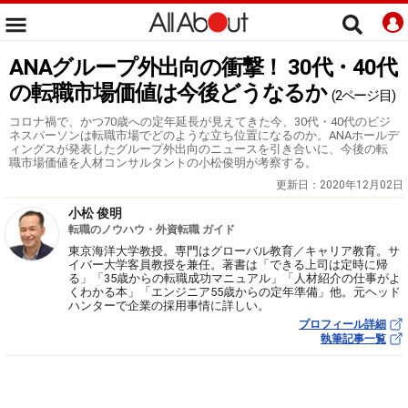
ANAグループ外出向の衝撃！ 30代・40代
の転職市場価値は今後どうなるか
(2ページ目)
コロナ禍で、かつ70歳への定年延長が見えてきた今、30代・40代のビジ
ネスパーソンは転職市場でどのような立ち位置になるのか。ANAホールデ
ィングスが発表したグループ外出向のニュースを引き合いに、今後の転
職市場価値を人材コンサルタントの小松俊明が考察する。
更新日：
2020年12月02日
小松 俊明
転職のノウハウ・外資転職 ガイド
東京海洋大学教授。専門はグローバル教育／キャリア教育。サ
イバー大学客員教授を兼任。著書は「できる上司は定時に帰
る」「35歳からの転職成功マニュアル」「人材紹介の仕事がよ
くわかる本」「エンジニア55歳からの定年準備」他。元ヘッド
ハンターで企業の採用事情に詳しい。
プロフィール詳細
執筆記事一覧