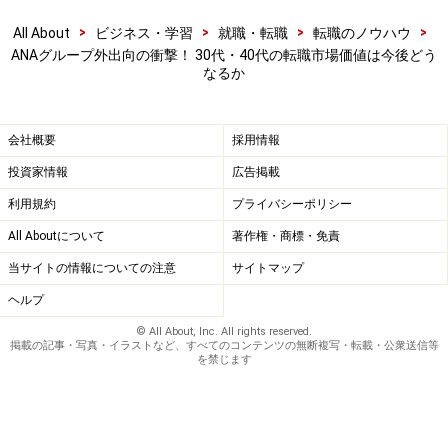
>
>
>
>
All About
ビジネス・学習
就職・転職
転職のノウハウ
ANAグループ外出向の衝撃！ 30代・40代の転職市場価値は今後どう
なるか
会社概要
採用情報
投資家情報
広告掲載
利用規約
プライバシーポリシー
All Aboutについて
著作権・商標・免責
当サイトの情報についての注意
サイトマップ
ヘルプ
© All About, Inc. All rights reserved.
掲載の記事・写真・イラストなど、すべてのコンテンツの無断複写・転載・公衆送信等
を禁じます