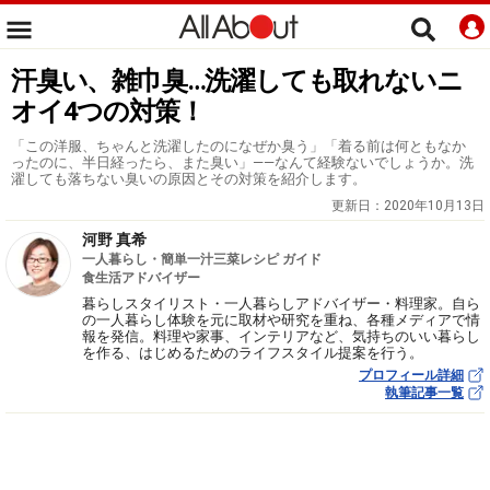
汗臭い、雑巾臭…洗濯しても取れないニ
オイ4つの対策！
「この洋服、ちゃんと洗濯したのになぜか臭う」「着る前は何ともなか
ったのに、半日経ったら、また臭い」――なんて経験ないでしょうか。洗
濯しても落ちない臭いの原因とその対策を紹介します。
更新日：
2020年10月13日
河野 真希
一人暮らし・簡単一汁三菜レシピ ガイド
食生活アドバイザー
暮らしスタイリスト・一人暮らしアドバイザー・料理家。自ら
の一人暮らし体験を元に取材や研究を重ね、各種メディアで情
報を発信。料理や家事、インテリアなど、気持ちのいい暮らし
を作る、はじめるためのライフスタイル提案を行う。
プロフィール詳細
執筆記事一覧