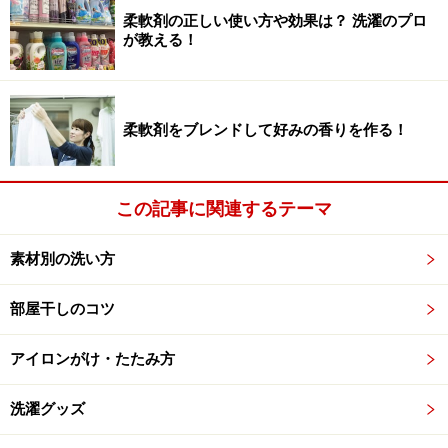
ないというときには、そのままランドリーボックスに入
柔軟剤の正しい使い方や効果は？ 洗濯のプロ
れず、一度ハンガーなどで干して乾かしてから保管
しま
が教える！
しょう。
柔軟剤をブレンドして好みの香りを作る！
臭い対策その2：除菌力を高める
この記事に関連するテーマ
洗浄力や除菌力の高い洗剤を使い、汚れや菌をしっかり落と
しましょう
素材別の洗い方
洗濯をするときには、汚れや菌をしっかり落とすことも
部屋干しのコツ
大切です。一般的に洗濯洗剤の洗浄力は、液体より粉末
の方が高いため、
臭い対策には粉末洗剤
がおすすめ。た
アイロンがけ・たたみ方
だし、粉末洗剤の溶け残りなどが気になるという場合
は、液体洗剤やジェルボールの中でも抗菌効果のあるも
洗濯グッズ
のを意識して選んでみましょう。