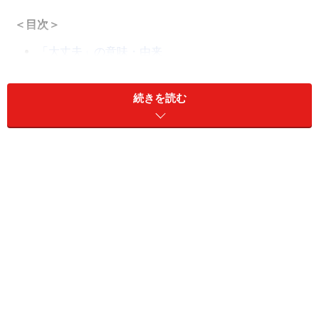
＜目次＞
「大丈夫」の意味・由来
「大丈夫」の違和感があるといわれる使い方とその
理由
続きを読む
「お飲み物は食後で大丈夫ですか」のような言葉の
言い換え例
「大丈夫」の意味・由来
まず「大丈夫」の意味を見直してみましょう。