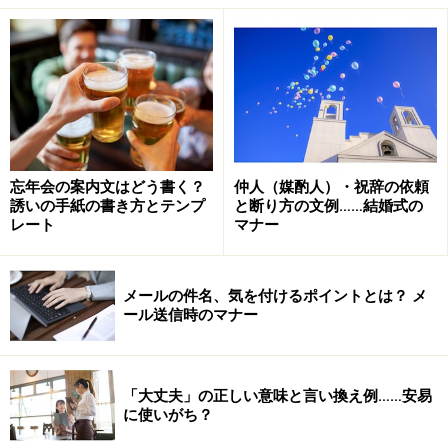
「丈夫」と「大丈夫」の意味をさらに詳しく見ていきま
しょう。
■「丈夫（じょうふ）」とは
《「じょうぶ」とも。中国の周の制度で1丈（約
2メートル）を男子の身長としたところから》り
忘年会の案内文はどう書く？
仲人（媒酌人）・祝辞の依頼
誘いの手紙の書き方とテンプ
と断り方の文例……結婚式の
っぱな男。ますらお。「堂々たる丈夫」「偉丈
レート
マナー
夫」
一［形動］［文］［ナリ］
メールの件名、気を付けるポイントとは？ メ
健康に恵まれているさま。達者。「丈夫
ール送信時のマナー
で、病気ひとつしたことがない」「からだ
が丈夫な子」
「大丈夫」の正しい意味と言い換え例……安易
物が、しっかりしていて壊れにくいさま。
に使いがち？
「丈夫なひも」「値段の割に丈夫な靴」