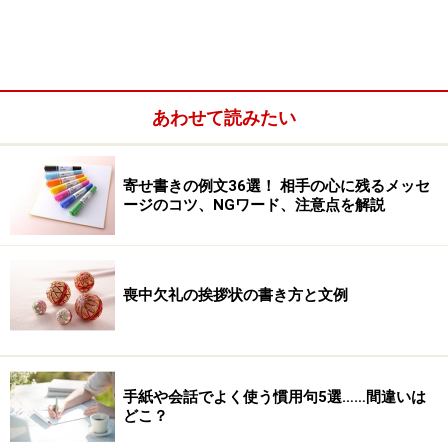
あわせて読みたい
寄せ書きの例文36選！ 相手の心に残るメッセ
ージのコツ、NGワード、注意点を解説
「大丈夫」の「丈夫」の元来の意味は、立派な男子、一
人前の男子のことを表すものとされます。そこに、さら
により優れているとほめたたえる意で「大」を付けたも
喪中欠礼の挨拶状の書き方と文例
のが「大丈夫」といわれます。その「りっぱな・健康
な」から、現在の「しっかりしているさま」「 確かなさ
ま」のような意味として使われるようになったというの
が、「大丈夫」の由来です。
手紙や会話でよく使う慣用句5選……間違いは
どこ？