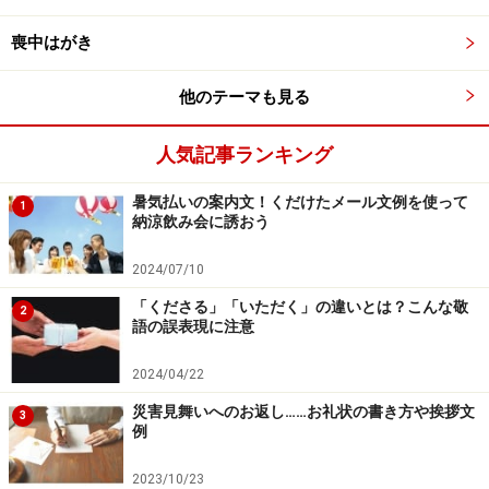
くよ」
喪中はがき
三［副］まちがいなく。確かに。「大丈夫約束
他のテーマも見る
は忘れないよ」（「デジタル大辞泉」より）
人気記事ランキング
暑気払いの案内文！くだけたメール文例を使って
1
納涼飲み会に誘おう
「大丈夫」の違和感がある
といわれる
使い
方とその理由
2024/07/10
「くださる」「いただく」の違いとは？こんな敬
2
語の誤表現に注意
2024/04/22
「お飲み物は食後で大丈夫ですか」に、違和感を覚えたこと
災害見舞いへのお返し……お礼状の書き方や挨拶文
はありませんか？
3
例
■問題ない「大丈夫」の使い方
2023/10/23