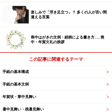
確かなさま。確実。「何十年でも此所（こ
こ）に留めませと―なる言ひ渡し」〈浮・歌
楽しみで「浮き足立つ」？ 多くの人が言い間
三味線・一〉（「デジタル大辞泉」より）
違える言葉
喪中はがきの文例・続柄による書き方……喪
■「大丈夫」とは
中・年賀欠礼の挨拶
一［名］⇒だいじょうふ（大丈夫）
この記事に関連するテーマ
二［形動］［文］［ナリ］
手紙の基本構成
あぶなげがなく安心できるさま。強くてし
っかりしているさま。「地震にも大丈夫な
手紙の基本文例
ようにできている」「食べても大丈夫です
か」「病人はもう大丈夫だ」
年賀状・寒中見舞い
まちがいがなくて確かなさま。「時間は大
暑中見舞い・残暑見舞い
丈夫ですか」「大丈夫だ、今度はうまくい