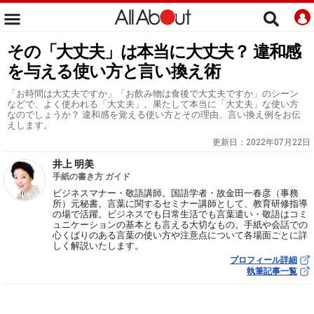
その「大丈夫」は本当に大丈夫？ 違和感
を与える使い方と言い換え術
「お時間は大丈夫ですか」「お飲み物は食後で大丈夫ですか」のシーン
などで、よく使われる「大丈夫」。果たして本当に「大丈夫」な使い方
なのでしょうか？ 違和感を覚える使い方とその理由、言い換え例をお伝
えします。
更新日：
2022年07月22日
井上 明美
手紙の書き方 ガイド
ビジネスマナー・敬語講師。国語学者・故金田一春彦（事務
所）元秘書。言葉に関するセミナー講師として、教育研修指導
の場で活躍。ビジネスでも日常生活でも言葉遣い・敬語はコミ
ュニケーションの基本とも言える大切なもの。手紙や会話での
心くばりのある言葉の使い方や注意点について各場面ごとに詳
しく解説いたします。
プロフィール詳細
執筆記事一覧