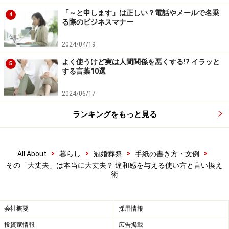
次に挙げる実際の使用例は、辞書に載っている意味とも
「～と申します」は正しい？電話やメールで名乗
合っており、問題ない使い方です。
4
る際のビジネスマナー
「お時間は大丈夫ですか」
2024/04/19
「2. まちがいがなくて確かなさま」という意味で、
よく使うけど実は人間関係を悪くする!? イラッと
問題ありません。
5
する言葉10選
「大丈夫？疲れてない？」
「1. あぶなげがなく安心できるさま」の意味で使わ
2024/06/17
れます。
ランキングをもっと見る
「君の腕なら大丈夫」
「2. まちがいがなくて確かなさま」の意味で使われ
る例です。
>
>
>
>
All About
暮らし
冠婚葬祭
手紙の書き方・文例
その「大丈夫」は本当に大丈夫？ 違和感を与える使い方と言い換え
術
■「大丈夫」の違和感があると言われる使い方
一方で、以下の「大丈夫」の使い方は、言葉としておか
会社概要
採用情報
しな感じをもたれてしまいます。
投資家情報
広告掲載