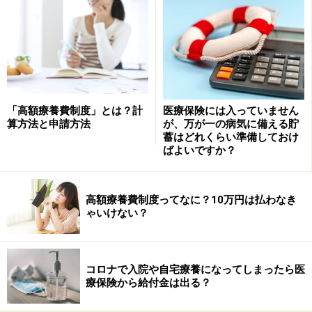
す。第一生命が4.0%増の462万7千件で日本生命との差を
前年度から縮めています。3番目のアフラックは前年度
の4番目から上がっていますが、新契約件数はがん保険
を中心に約38万件も減らしています。前年度3番目に多
かったかんぽ生命は、不適正な保険募集による業務停止
が大きく影響し、前年度から100万件以上減らして64万4
「高額療養費制度」とは？計
医療保険には入っていません
算方法と申請方法
が、万が一の病気に備える貯
千件になっています。
蓄はどれくらい準備しておけ
ばよいですか？
高額療養費制度ってなに？10万円は払わなき
ゃいけない？
コロナで入院や自宅療養になってしまったら医
療保険から給付金は出る？