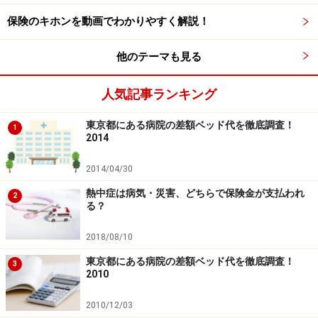
億3025万件にもなります。また、上位10社で1億3796万
保険のキホンを動画でわかりやすく解説！
件になり、全体の73.6%を占めています。
他のテーマも見る
個人年金保険の新契約件数は6社でシェア
人気記事ランキング
87%
東京都にある病院の差額ベッド代を徹底調査！
1
次に個人年金保険の新契約件数と保有契約件数を、新契
2014
約件数の多い順に表にしてみました。
2014/04/30
熱中症は病気・災害、どちらで保険金が支払われ
2
る？
個人年金保険の新契約件数と保有契約件数
2018/08/10
東京都にある病院の差額ベッド代を徹底調査！
3
2010
個人年金保険は新契約のない保険会社が多く、新契約が
あっても前年度より増やしているのは7社しかありませ
2010/12/03