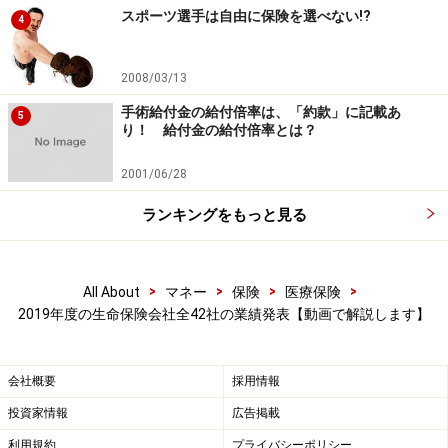
ん。最も新契約件数が多かったのは前年度と変わらず日
スポーツ選手は自由に保険を選べない!?
4
本生命で、27万7千件となっています。2番目はソニー生
命（12万6千件）で前年度の6番目から大きく上がってい
2008/03/13
ます。
手術給付金の給付倍率は、「約款」に記載あ
5
り！ 給付金の給付倍率とは？
全社合計の新契約件数は92万件で前年度から6万件も減
らしています。超低金利が続いていることで、特に円建
2001/06/28
ての個人年金保険は、加入者にとっても保険会社にとっ
ランキングをもっと見る
ても昔に比べて商品的な魅力がなくなってきているので
しょう。ソニー生命は変額の個人年金保険が好調なよう
です。個人年金保険の新契約は一部の保険会社に集約さ
>
>
>
>
All About
マネー
保険
医療保険
れてきており、上位6社の件数が全体の87%を占めていま
2019年度の生命保険会社全42社の業績発表【動画で解説します】
す。
会社概要
採用情報
保有契約件数でも日本生命が408万8千件で最も多く、2
投資家情報
広告掲載
番目が住友生命（320万4千件）、3番目が明治安田生命
利用規約
プライバシーポリシー