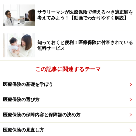
サラリーマンが医療保険で備えるべき適正額を
考えてみよう！【動画でわかりやすく解説】
新契約のある40社を合計すると約2079万件になり、前年
度の約2252万件から173万件も減っています。かんぽ生
知っておくと便利！医療保険に付帯されている
命とアフラックの影響が大きいですが、他にもエヌエヌ
無料サービス
生命（前年比49.4%減）や第一フロンティア生命（前年
比28.2%減）のように大きく減らしている保険会社があ
この記事に関連するテーマ
ります。
医療保険の基礎を学ぼう
保有契約件数でも最も多かったのは日本生命で、前年度
より4.3％増えて2911万1千件となっています。2番目は
医療保険の選び方
アフラック（2414万8千件）、3番目は第一生命（1848
医療保険の保障内容と保障額の決め方
万6千件）でかんぽ生命を抜いています。保有契約件数
を全社合計すると1億8746万件になり、前年度から約3%
医療保険の見直し方
増えていて、件数の多い9社だけで日本の人口を超える1