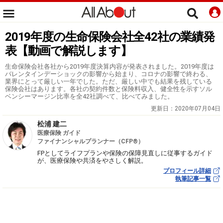
2019年度の生命保険会社全42社の業績発
表【動画で解説します】
生命保険会社各社から2019年度決算内容が発表されました。2019年度は
バレンタインデーショックの影響から始まり、コロナの影響で終わる、
業界にとって厳しい一年でした。ただ、厳しい中でも結果を残している
保険会社はあります。各社の契約件数と保険料収入、健全性を示すソル
ベンシーマージン比率を全42社調べて、比べてみました。
更新日：
2020年07月04日
松浦 建二
医療保険 ガイド
ファイナンシャルプランナー（CFP®）
FPとしてライフプランや保険の保障見直しに従事するガイド
が、医療保険や共済をやさしく解説。
プロフィール詳細
執筆記事一覧