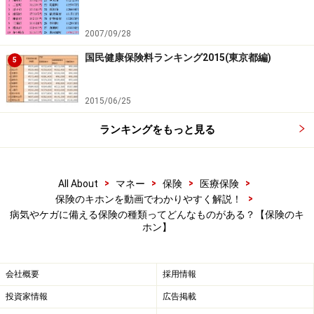
ホン】
2007/09/28
国民健康保険料ランキング2015(東京都編)
5
2015/06/25
ランキングをもっと見る
※記事内容は執筆時点のものです。最新の内容をご確認くださ
い。
本記事の内容は一般的な情報提供を目的としており、特定の金融
>
>
>
>
All About
マネー
保険
医療保険
商品や投資行動を推奨するものではありません。
>
保険のキホンを動画でわかりやすく解説！
投資や資産運用に関する最終的なご判断はご自身の責任において
病気やケガに備える保険の種類ってどんなものがある？【保険のキ
行ってください。
ホン】
掲載情報の正確性・完全性については十分に配慮しております
が、その内容を保証するものではなく、これに基づく損失・損害
などについて当社は一切の責任を負いません。
最新の情報や詳細については、必ず各金融機関やサービス提供者
会社概要
採用情報
の公式情報をご確認ください。
投資家情報
広告掲載