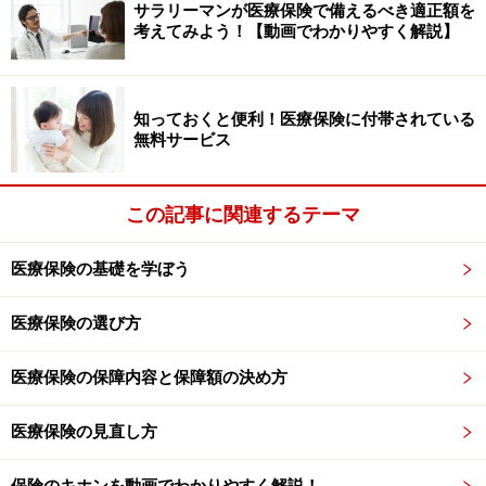
サラリーマンが医療保険で備えるべき適正額を
考えてみよう！【動画でわかりやすく解説】
●特定疾病保険
特定の病気（疾病）のみを保障の対象にしている保険で
す。一般的には、がん（悪性新生物）、脳卒中、急性心
知っておくと便利！医療保険に付帯されている
筋梗塞を保障の対象にしており、支払事由に該当したら
無料サービス
給付金が払われて契約は終了します。
この記事に関連するテーマ
●傷害保険
急激かつ偶然な外来の事故によるケガをした時に備える
医療保険の基礎を学ぼう
保険で、病気は含みません。主に損害保険会社で取り扱
いしています。
医療保険の選び方
医療保険の保障内容と保障額の決め方
病気やケガへの備えに適さない保険
医療保険の見直し方
数多くある生命保険商品のうち、個人年金保険や学資保