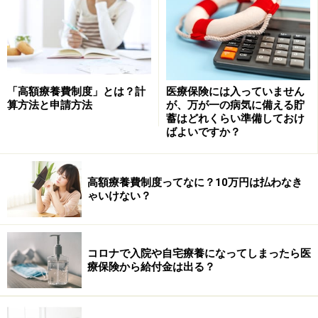
で、勘違いしないよう注意が必要です。なお、何れの保
険も単独の保険商品だけでなく、他の保険に特約として
付けられる設定もあります。また、医療保険やがん保険
等の第3分野の保険は、損害保険会社でも取り扱いして
います。
「高額療養費制度」とは？計
医療保険には入っていません
算方法と申請方法
が、万が一の病気に備える貯
蓄はどれくらい準備しておけ
●医療保険
ばよいですか？
病気やケガをした時に備える保険で、入院や手術等をす
ると給付金を受け取れます。病気だけでなくケガの場合
高額療養費制度ってなに？10万円は払わなき
も保障対象にしているのが特徴です。昨今は長生きへの
ゃいけない？
不安に対応した終身保障の医療保険が増えています。
●がん保険
コロナで入院や自宅療養になってしまったら医
療保険から給付金は出る？
がんに備える保険で、保障対象はがんに限定していま
す。多くの場合、加入から90日間は保障の対象外（免責
期間）となっています。