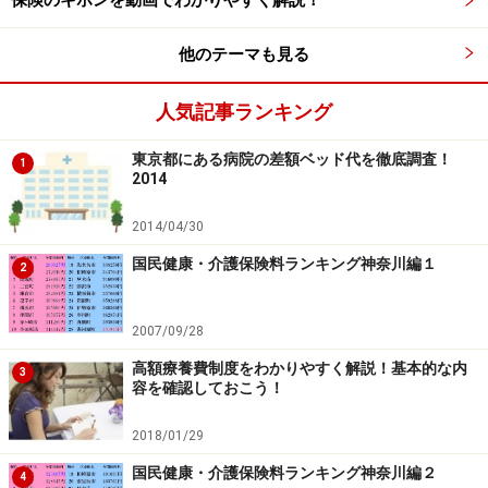
保険のキホンを動画でわかりやすく解説！
険、終身保険、定期保険等は資産形成や死亡への備えを
目的としているので、病気やケガへの備えには適してい
他のテーマも見る
ません。ただ、これらの保険に特約で付けることは可能
です。保険期間は主契約と同じになることが多いので、
人気記事ランキング
注意が必要です。
東京都にある病院の差額ベッド代を徹底調査！
1
2014
自分や家族が病気やケガをする想像はしたくないもので
すが、「備えあれば憂いなし」で、日頃から安心できる
2014/04/30
備えはしておきたいものです。
国民健康・介護保険料ランキング神奈川編１
2
【関連記事をチェック】
2007/09/28
保険って何？なんで入らないといけないの？【誰でもわ
かる保険のキホン】
高額療養費制度をわかりやすく解説！基本的な内
3
容を確認しておこう！
自分が入っている保険って何？すぐに調べる方法【誰で
もわかる保険のキホン】
2018/01/29
新社会人が入るべき保険って？【誰でもわかる保険のキ
国民健康・介護保険料ランキング神奈川編２
4