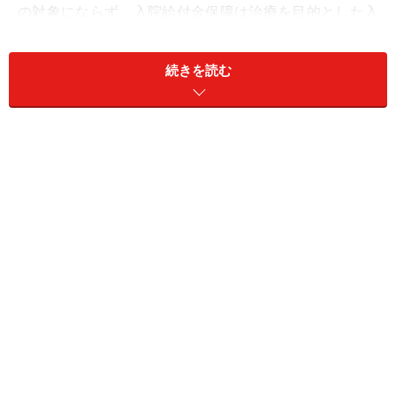
の対象にならず、入院給付金保障は治療を目的とした入
院をしたら受け取れ、手術給付金保障は手術をしたら受
け取れます。例外としてがん保険のがん診断給付金は、
続きを読む
がんと診断されたら治療をしなかった場合でも受け取れ
ます。
病気やケガへ備える保険の最近の傾向
病気やケガの治療等に関してひと昔前と違うところは、
長寿化により一生涯（特に高齢になってから）で病気や
ケガによって治療をする可能性が高まっていることで
す。また、治療の際の入院日数が徐々に短くなってきて
います。そのため、病気やケガに備える保険も、保険期
間は最も長い終身が主流となり、給付金は入院日数に連
動しない一時金タイプの保障が増えてきています。