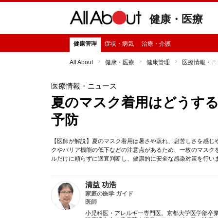
健康・医療
健康管理
症状・病気
治療・介護
All About
健康・医療
健康管理
医療情報・ニ
医療情報・ニュース
夏のマスク着用はどうする
予防
【医師が解説】夏のマスク着用は暑さや蒸れ、息苦しさを感じ
クやバリア機能の低下などの注意点があるため、一枚のマスク
ルだけに頼らずに適宜判断し、健康的に安全な感染対策を行い
清益 功浩
家庭の医学 ガイド
医師
小児科医・アレルギー専門医。京都大学医学部卒