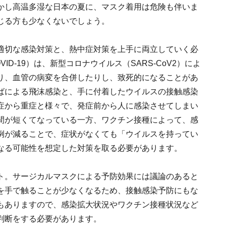
かし高温多湿な日本の夏に、マスク着用は危険も伴いま
じる方も少なくないでしょう。
適切な感染対策と、熱中症対策を上手に両立していく必
D-19）は、新型コロナウイルス（SARS-CoV2）によ
り、血管の病変を合併したりし、致死的になることがあ
ばによる飛沫感染と、手に付着したウイルスの接触感染
症から重症と様々で、発症前から人に感染させてしまい
間が短くてなっている一方、ワクチン接種によって、感
例が減ることで、症状がなくても「ウイルスを持ってい
なる可能性を想定した対策を取る必要があります。
ト。サージカルマスクによる予防効果には議論のあると
を手で触ることが少なくなるため、接触感染予防にもな
もありますので、感染拡大状況やワクチン接種状況など
判断をする必要があります。