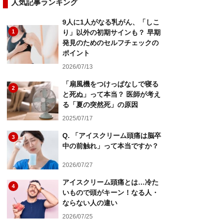
人気記事ランキング
9人に1人がなる乳がん、「しこ
1
り」以外の初期サインも？ 早期
発見のためのセルフチェックの
ポイント
2026/07/13
「扇風機をつけっぱなしで寝る
2
と死ぬ」って本当？ 医師が考え
る「夏の突然死」の原因
2025/07/17
Q. 「アイスクリーム頭痛は脳卒
3
中の前触れ」って本当ですか？
2026/07/27
アイスクリーム頭痛とは…冷た
4
いもので頭がキーン！なる人・
ならない人の違い
2026/07/25