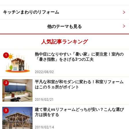
て、いつもきれいにしておくことが金運を呼び込むポイ
キッチンまわりのリフォーム
ントです。
他のテーマも見る
西の方位でアロマやお香をたくと更に金運
人気記事ランキング
アップ
熱中症になりやすい「暑い家」に要注意！室内の
1
「暑さ指数」をさげる3つの工夫
良い香りも金運を運んでくれます。室内はいつも正常に保
2022/08/02
ち、アロマやお香の良い香りを家の中に巡らせましょう。
平凡な和室が和モダンに変わる！和室リフォーム
2
はこの５ヵ所がポイント
家の西側に窓が無い場合でも金運を呼び込む方法があり
2019/02/21
ます。風水では風だけでなく、良い香りも金運をアップ
建て替えvsリフォームどっちが安い？こんな選び
3
させる効果があるとしています。
方は損をする
2019/02/14