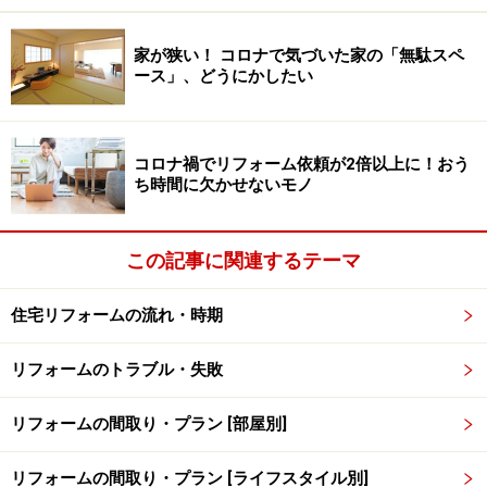
風水は名前が示す通り、風と水が運気を運んでくるとし
ています。また風の流れる方位によって、運ばれる運気
家が狭い！ コロナで気づいた家の「無駄スペ
ース」、どうにかしたい
が変わります。
風水では金運は西の方位から運ばれてくるとされていま
コロナ禍でリフォーム依頼が2倍以上に！おう
す。そこで今年は西側の窓を大きく開け放ってこまめな
ち時間に欠かせないモノ
換気を行い、我が家に金運を呼び込みましょう。
この記事に関連するテーマ
室内の空気は思ったより汚れています。風水では、清浄
な場所に流れ込む運気は良い結果をもたらし、汚れた場
住宅リフォームの流れ・時期
所に流れ込む運気は悪い結果をもたらすとされています
ので、定期的な換気をしていつも新鮮な空気を取り入れ
リフォームのトラブル・失敗
るよう心掛けましょう。
リフォームの間取り・プラン [部屋別]
風水は汚れを嫌いますので、運気の通り道になる窓の掃
リフォームの間取り・プラン [ライフスタイル別]
除も忘れずに。窓に掛かっているカーテンも洗濯をし