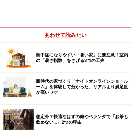
あわせて読みたい
また同じく古代中国で使われてきた「二十八宿」という
占術で見ると、2020年は新規事業での成功に加えて、か
熱中症になりやすい「暑い家」に要注意！室内
なり強力な結婚運が巡ってくるとか！ そこで今回は、
の「暑さ指数」をさげる3つの工夫
2020年に巡ってくる強力な金運と結婚運を確実に取り込
むための風水インテリアをご紹介します。
新時代の家づくり「ナイトオンラインショール
ーム」を体験して分かった、リアルより満足度
＜目次＞
が高いワケ
2020年の風水！ 「庚子」は強力な金運と結婚運がや
ってくる
想定外？快適なはずの庭やベランダで「お茶も
風水の金運は風に乗って西からやってくる
飲めない…」2つの理由
西の方位でアロマやお香をたくと更に金運アップ