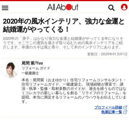
2020年の風水インテリア、強力な金運と
結婚運がやってくる！
2020年の「庚子」はかなり強力な金運と結婚運がやってくる年になりそ
うです。そこでこの運気を逃さず取り込むための風水インテリアをご紹
介します。幸運のカギは風と香り、そして木のインテリアにあります。
更新日：
2020年01月01日
尾間 紫/Yuu
リフォーム ガイド
一級建築士
本名：尾間紫（おまゆかり）住宅リフォームコンサルタント・
住宅リフォームガイド、一級建築士。 現場経験が豊富で、講
演・執筆・監修・取材多数のガイドが、過去を繕うものではな
くコレカラの新しい暮らしを創る「リライフのリフォーム」を
提唱。本当に満足するリフォームのノウハウをお伝えしていま
す。
プロフィール詳細
執筆記事一覧