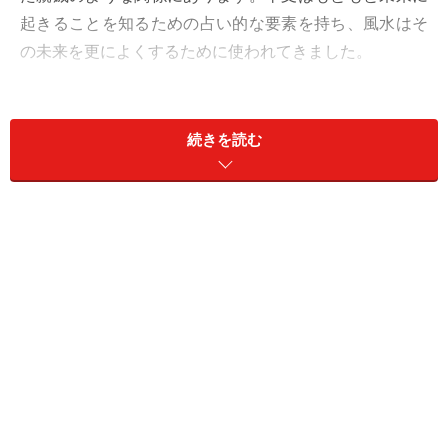
起きることを知るための占い的な要素を持ち、風水はそ
の未来を更によくするために使われてきました。
では2020年はどんな年になるのでしょうか。干支は本来
60種類あり、十干（じっかん）の10種類と十二支の12種
続きを読む
類の組み合わせから成り立っています。2020年の十干は
「庚」、十二支は「子」、この組み合わせを読み解く
と、新しいことを始めると大成功、特に強力な金運が巡
ることを指しています。