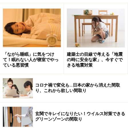
風水では夏の強い日差しは金運ダウン、日よけで涼
しく過ごして
南東から春が来る！木のインテリアで結婚運を集め
る
■参考記事
「ながら睡眠」に気をつけ
建築士の目線で考える「地震
て！眠れない人が寝室でやっ
の時に安全な家」、今すぐで
≫≫
風水の基本について
ている悪習慣
きる地震対策
≫≫
住まいに風水を取り入れる際の注意点
コロナ禍で変化も…日本の家から消えた間取
り、これから欲しい間取り
風水の金運は風に乗って西からやってくる
玄関でキレイになりたい！ウイルス対策できる
風水では金運は西の風に乗ってやってきます。窓を開けて金
グリーンゾーンの間取り
運を取り込みましょう。