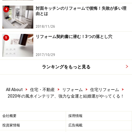
そこで西の方位にある部屋の中でアロマやお香をたい
対面キッチンのリフォームで後悔！失敗が多い理
て、家中に香りを巡らせましょう。良い香りに乗って、
4
由とは
金運も家中を巡ってくれます。もちろん、お香をたく部
屋は整理整頓をして、丁寧な掃除をしておきましょう。
2018/11/26
リフォーム契約書に潜む！3つの落とし穴
5
風水では夏の強い日差しは金運ダウン、日
2017/10/29
よけで涼しく過ごして
ランキングをもっと見る
日射熱を遮る「遮熱機能」があるレースのカーテンもあるの
で、上手に使って涼しく過ごして。
>
>
>
>
All About
住宅・不動産
リフォーム
住宅リフォーム
2020年の風水インテリア、強力な金運と結婚運がやってくる！
風水では、金運は「水」を好み、「火」を嫌います。と
いうのも、風水の礎となった「五行思想」とは、世の中
会社概要
採用情報
の全ては「木・火・土・金・水」に分類され、「水」は
投資家情報
広告掲載
金を生み、「火」は金を溶かすとしているからです。