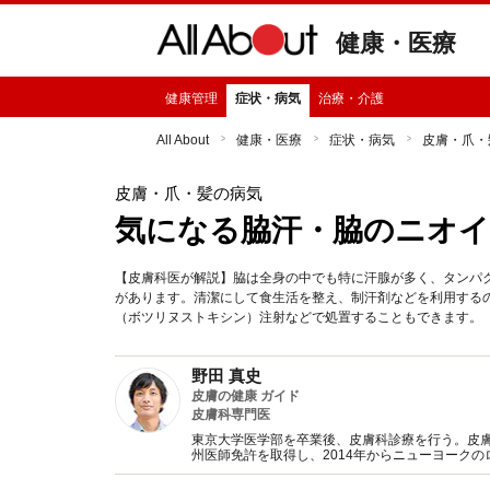
健康・医療
健康管理
症状・病気
治療・介護
All About
健康・医療
症状・病気
皮膚・爪・
皮膚・爪・髪の病気
気になる脇汗・脇のニオイ
【皮膚科医が解説】脇は全身の中でも特に汗腺が多く、タンパ
があります。清潔にして食生活を整え、制汗剤などを利用する
（ボツリヌストキシン）注射などで処置することもできます。
野田 真史
皮膚の健康 ガイド
皮膚科専門医
東京大学医学部を卒業後、皮膚科診療を行う。皮
州医師免許を取得し、2014年からニューヨークの
皮膚科助教。2018年7月1日、池袋駅前のだ皮膚科(https