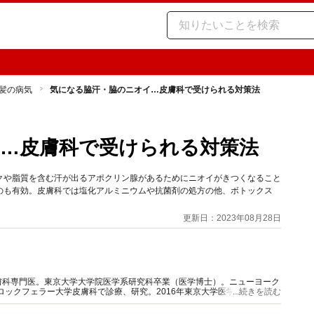
髪の病気
気になる脇汗・脇のニオイ…皮膚科で受けられる対策法
…皮膚科で受けられる対策法
クや脂質を含む汗が出るアポクリン腺があるためにニオイがきつくなること
のも有効。皮膚科では塩化アルミニウムや抗菌剤の処方の他、ボトックス
更新日：2023年08月28日
膚科専門医。東京大学大学院医学系研究科卒業（医学博士）。ニューヨーク
ロックフェラー大学皮膚科で診療、研究。2016年東京大学医学部附属病院
...続きを読む
://tokyoderm.com)を開業。