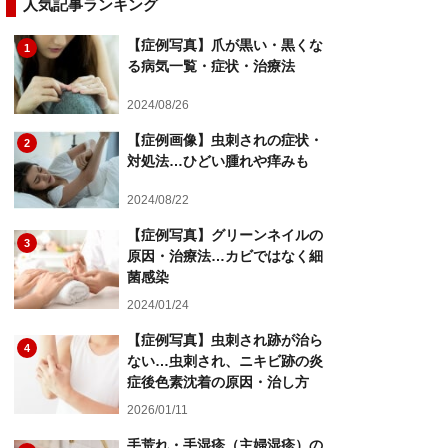
人気記事ランキング
【症例写真】爪が黒い・黒くな
1
る病気一覧・症状・治療法
2024/08/26
【症例画像】虫刺されの症状・
2
対処法…ひどい腫れや痒みも
2024/08/22
【症例写真】グリーンネイルの
3
原因・治療法…カビではなく細
菌感染
2024/01/24
【症例写真】虫刺され跡が治ら
4
ない…虫刺され、ニキビ跡の炎
症後色素沈着の原因・治し方
2026/01/11
手荒れ・手湿疹（主婦湿疹）の