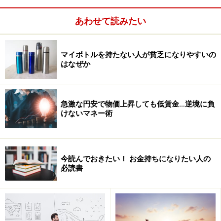
あわせて読みたい
マイボトルを持たない人が貧乏になりやすいの
はなぜか
そしてしばらくすると、客の方から「具体的に相談した
急激な円安で物価上昇しても低賃金…逆境に負
い」と連絡してくるようになり、やがてトップ営業マン
けないマネー術
となった彼は、脱サラして現在は営業コンサルタントの
仕事をしています。
今読んでおきたい！ お金持ちになりたい人の
必読書
短所より長所に目を向ける
エネルギッシュで社交的な人がうらやましい、そうでな
い自分は情けないなどと落ち込むのではなく、自分が内