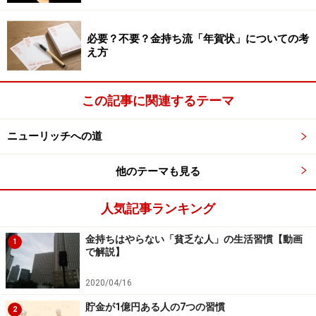
必要？不要？金持ち流「年賀状」についての考
え方
この記事に関連するテーマ
長所を伸ばすことが成功への近道
ニューリッチへの道
そこで、「それはどうしても直さないといけない欠点な
他のテーマも見る
のか？」「ここの場所で努力するメリットはあるの
か？」「この我慢を続ければ、本当に明るい未来が待っ
人気記事ランキング
ているのか？」と、振り返ってみることです。
金持ちはやらない「貧乏な人」の生活習慣【動画
1
で解説】
他人と比較しない
2020/04/16
貯金が1億円ある人の7つの習慣
2
成功しているように見える人、活躍しているように見え