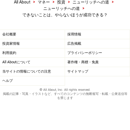
>
>
>
>
All About
マネー
投資
ニューリッチへの道
>
ニューリッチへの道
できないことは、やらないほうが成功できる？
成功している人は、自分自身をよく知って
いる
会社概要
採用情報
とはいえ、実際に成功して活躍している人はやはりいま
投資家情報
広告掲載
す。彼らが輝いて見えるのは、自分の長所を認識し、そ
利用規約
プライバシーポリシー
こで勝負しているからです。自分の特技や強みがわかれ
All Aboutについて
著作権・商標・免責
ば、それをどう表現すればよいかを模索しようとしま
当サイトの情報についての注意
サイトマップ
す。
ヘルプ
© All About, Inc. All rights reserved.
サッカー選手にお笑いの才能がなくても、誰も気にしな
掲載の記事・写真・イラストなど、すべてのコンテンツの無断複写・転載・公衆送信等
を禁じます
いでしょう。やはり得意な分野で勝負をすることが、自
分を輝かせる唯一の方法です。しかし多くの人は、自分
にはお金がない、才能がない、チャンスがない、頭が悪
い、人付き合いが下手、などマイナスの部分をより強調