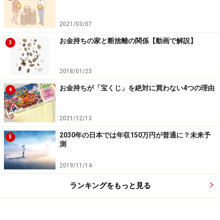
る人、キラキラ充実しているように見える人がいます。
心の中を見ることはできませんから、本当のところはど
2021/03/07
うなのかわかりません。しかし、明らかに自分よりも恵
お金持ちの家と断捨離の関係【動画で解説】
3
まれていそうな人や幸せそうにしている人を見て、嫉妬
したり落ち込んだりしたことはないでしょうか。
2018/01/23
お金持ちが「宝くじ」を絶対に買わない4つの理由
4
特にネット情報で、成功したという結果だけを瞬時に見
ることができるし、SNSはそういう自慢の場として大勢
2021/12/13
の人がアピールしていますから、他人と比較して自分は
しょぼいなどと暗い気分になってしまう人も少なくない
2030年の日本では年収150万円が普通に？未来予
5
測
ようです。
2019/11/14
ただし、SNSは自己愛を満たすには手軽なツールですか
ランキングをもっと見る
ら、そこでリア充アピールをしている人は、承認欲求が
満たされていない人がほとんどです。なのでそれらを見
て落ち込む必要はまったくないと知ることです。