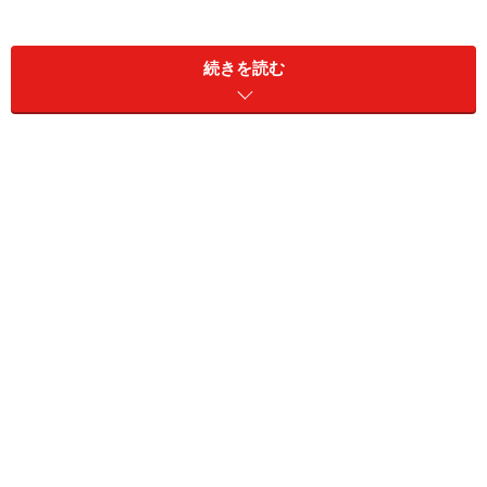
それで思いついたのが、今ではポピュラーなマーケティ
続きを読む
ング手法となっているセールスレターです。彼は対面で
のコミュニケーションは苦手でも、文章を書くのは得意
だったからです。
彼はそのレターに、満足できる家の選び方や顧客の声な
ど、これから家を買おうとする人に役立つ情報、自社や
自分の住まいに対する思い、自身の近況などを書いて、
展示場の来場者や資料請求した人に送り続けました。