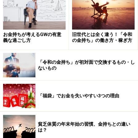
向的なら、内向的でも活躍できる仕事や職場を選ぶ。コ
ミュニケーション能力が低いなら、それを底上げする努
力をするよりも、コミュニケーション能力が低くてもで
きる仕事に就く。
お金持ちが考えるGWの有意
旧世代とは全く違う！「令和
義な過ごし方
の金持ち」の働き方・稼ぎ方
そうやって、自分が得意で誰かの役に立つ分野に注力
し、そこに打ち込み成功体験を積むことです。欠点を直
すには、多大なエネルギーを要する上に、たいして楽し
「令和の金持ち」が初対面で交換するもの・し
ないもの
くないでしょう。
「福袋」でお金を失いやすい3つの理由
貧乏体質の年末年始の習慣、金持ちとの違い
は？