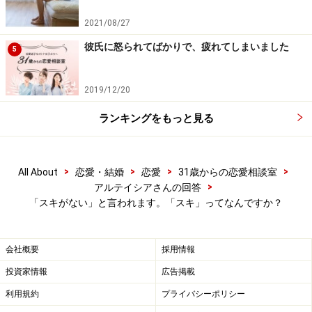
だと思います。
2021/08/27
たとえば「〇〇ちゃん、今日も可愛いね～！」と言われ
彼氏に怒られてばかりで、疲れてしまいました
5
たときに「あ、そうですか」「どうも」とサラッと流す
女性は「スキがない」と言われがち。一方「え～そんな
2019/12/20
こと言ってくれるの○○さんだけですよ～！」と返す女性
もいますよね。そういう女性は「スキがある」わけじゃ
ランキングをもっと見る
なく、「男が喜ぶリアクション」をしているだけ。
>
>
>
>
All About
恋愛・結婚
恋愛
31歳からの恋愛相談室
たとえば、おじさんから「〇〇ちゃんとエッチな話がし
>
アルテイシアさんの回答
たいな\(//∇//)\なんちゃって(^з^)-☆」みたいなクソLINE
「スキがない」と言われます。「スキ」ってなんですか？
が来たら、無視しますよね？ ちなみに私は「すみませ
ん、身内に不幸があってバタバタしていて」と「身内の
会社概要
採用情報
不幸返し」をして、相手に「そんなときにすみません」
と謝らせる（笑）。
投資家情報
広告掲載
利用規約
プライバシーポリシー