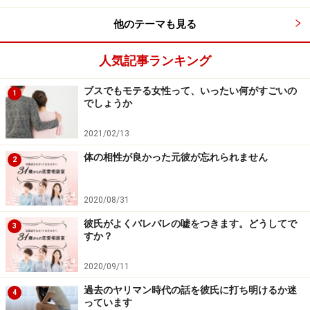
他のテーマも見る
しばらく彼氏がいないし、結婚できる気がしません。原
因はスキがないからなのかな、と思ったりもします。
人気記事ランキング
ブスでもモテる女性って、いったい何がすごいの
1
でしょうか
アドバイス1：スキがない＝無駄な愛想を振
りまいていないだけ！
2021/02/13
体の相性が良かった元彼が忘れられません
2
2020/08/31
アドバイス1：スキがない＝無駄な愛想を振りまいていない
だけ！
彼氏がよくバレバレの嘘をつきます。どうしてで
3
すか？
ようこさんは「スキがない」＝「可愛げがない」と受け
2020/09/11
止めているけど、それは違うと思いますよ。
私は「スキ
がない」＝「男に無駄な愛想を振りまかない」ってこと
過去のヤリマン時代の話を彼氏に打ち明けるか迷
4
っています