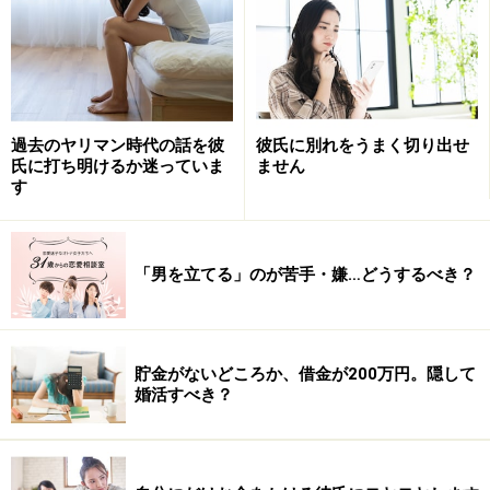
「スキ」ってなんですか？
アドバイス1：スキがない＝無駄な愛想を振りまい
ていないだけ！
アドバイス2：「スキがある」なんて言われないほ
うが幸せになれる
過去のヤリマン時代の話を彼
彼氏に別れをうまく切り出せ
氏に打ち明けるか迷っていま
ません
アドバイス3：「近寄りがたさ」は、ちょっとした
す
工夫で払しょくできる
アドバイス4：「モテよりマッチング」「雑魚モテ
「男を立てる」のが苦手・嫌…どうするべき？
を捨てて一本釣り」
お悩み：スキがないと言われがちです。そ
貯金がないどころか、借金が200万円。隠して
もそも「スキ」ってなんですか？
婚活すべき？