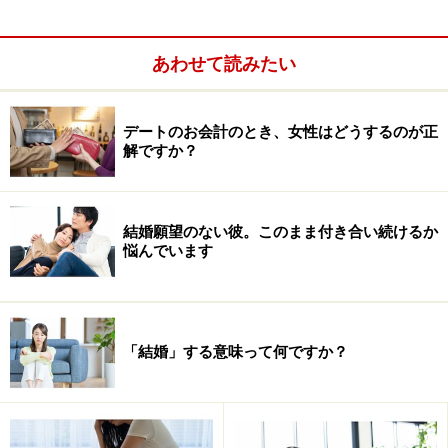
あわせて読みたい
デートのお会計のとき、女性はどうするのが正
夫であるオタク格闘家との出会いから結婚までを綴った
解ですか？
『59番目のプロポーズ』でデビュー。女性が自分らし
く、オリジナルな幸せを追求して生きていくための方法
や考え方を発信。『恋愛とセックスで幸せになる 官能女
結婚願望のない彼。このまま付き合い続けるか
悩んでいます
子養成講座』『オクテ女子のための恋愛基礎講座』『ア
ルテイシアの夜の女子会』『40歳を過ぎたら生きるのが
ラクになった』他著作多数。
「結婚」する意味って何ですか？
twitter：@artesia59
＜目次＞
お悩み：スキがないと言われがちです。そもそも