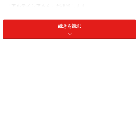
「アルテイシアさん」が担当します。
続きを読む
■アルテイシアさんプロフィール
今回の回答者：アルテイシアさん
自分にぴったりな男性と結ばれるための方法を伝授！大
人気恋愛作家・コラムニスト