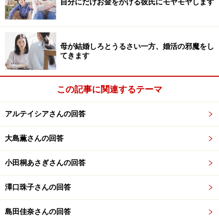
自分にだけお金をかける彼氏にモヤモヤします
お悩み：スキがないと言われがちです。そもそも「スキ」っ
てなんですか？
■ようこさん（30歳、総務）のお悩み
母が結婚しろとうるさい一方、婚活の邪魔をし
私はよく「スキがないよね」と言われます。男性から
てきます
も、女性からも、です。言いたいことはわかるのです
が、地味に傷つきます。だって、「スキがない」＝「可
この記事に関連するテーマ
愛げがない」ってことですよね。
アルテイシアさんの回答
仲の良い友人は「それはきっと真面目でちゃんとして
る、頼りになるって意味だよ」と言ってくれますが、そ
大島薫さんの回答
れだけじゃないんだろうなと思います。
小田桐あさぎさんの回答
そもそも「スキ」とか「可愛げ」って、何なんなのでし
澤口珠子さんの回答
ょうか。具体的に、何をどうしたら「スキ」とか「可愛
げ」がにじみでるのでしょうか。考えすぎて、もはやよ
島田佳奈さんの回答
くわからなくなってきました。