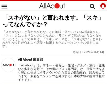
「スキがない」と言われます。「スキ」
ってなんですか？
「スキがない」と言われがちなことに地味に傷ついている相談者さん。
「スキ」とはつまりなんのことなのか、考えすぎて訳がわからなくなっ
ているそう。そこで今回は、「スキ」の正体と、「スキがない」と言わ
れがちな女性が心地よく恋愛・結婚するためのポイントをお伝えしま
す。
更新日：
2021年06月14日
All About 編集部
「All About」は、マネー・暮らし・住宅・グルメ・旅行・健康
など多彩な分野で、その道のプロ（専門家）が、日常生活をよ
り豊かに快適にするノウハウから業界の最新動向、読み物コラ
ムまで、多彩なコンテンツを発信する日本最大級の総合情報サ
イトです。