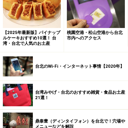
【2025年最新版】パイナップ
桃園空港・松山空港から台北
ルケーキおすすめ10選！ 台
市内へのアクセス
湾・台北で人気のお土産
台北のWi-Fi・インターネット事情【2020年】
【アクセスガイド】台北駅から
中山駅まで……MRT淡水線で3分
永康街まで……タクシーで約10分
台湾みやげ・台北のおすすめ雑貨・食品お土産
西門町まで……MRT板南線で2分
21選！
※記事内容は執筆時点のものです。最新の内容をご確認くださ
い。
鼎泰豊（ディンタイフォン）を台北で！穴場や
※海外を訪れる際には最新情報の入手に努め、「
外務省 海外安全
メニューなどを解説