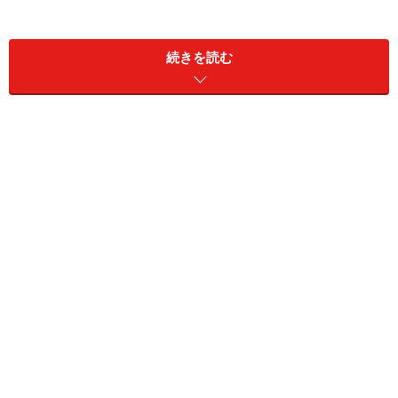
続きを読む
台北駅周辺はバスやタクシーが多く、夜になるにつれ活
気が増します
台北観光の拠点になる台北駅周辺。ここで言う台北駅に
は、MRT淡水線と板南線、台湾鉄道の台北駅、さらに高
速鉄鉄道（台湾新幹線）の台北駅が該当。それぞれが地
下道で繋っています。台北駅の南側は学生の予備校街に
なっているので、CDショップや軽食の店が並びます。