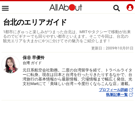
台北のエリアガイド
1都市にぎゅっと楽しみがつまった台北は、MRTやタクシーで移動が出来
るのでビギナーでも回りやすい都市といえます。そこで今回は、台北の
観光エリアを大まかに6つに分けてその魅力をご紹介します！
更新日：
2009年10月01日
保谷 早優怜
台湾 ガイド
元日系航空会社勤務。二度の台湾留学を経て、トラベルライタ
ーに転身。現在は日本と台湾を行ったりきたりするなかで、台
湾旅行の基本情報から最新情報、穴場情報まで幅広く発信。光
文社Martにて「美味しい台湾～今度行くならこんな店」連載。
プロフィール詳細
執筆記事一覧