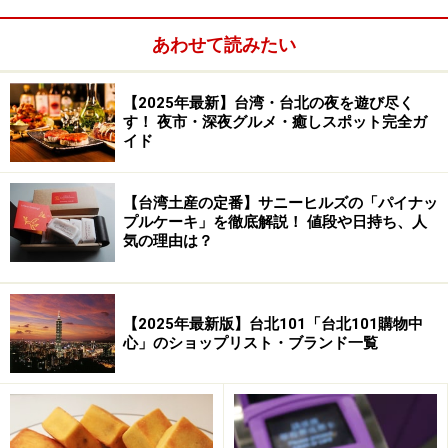
あわせて読みたい
迪化街（ディーホワジェ）は昔の建物がそのまま残って
いて風情があります
【2025年最新】台湾・台北の夜を遊び尽く
隣駅のMRT中山駅前は、鳳梨酥（パイナップルケーキ）
す！ 夜市・深夜グルメ・癒しスポット完全ガ
イド
の店やカフェ、若者をターゲットにしたデパートなどの
カジュアルな街ですが、並木道が続く中山北路二段あた
【台湾土産の定番】サニーヒルズの「パイナッ
りからは高級ホテル、ブランドショップ、スパ、レスト
プルケーキ」を徹底解説！ 値段や日持ち、人
ランといったラグジュアリーな店が続き、反対側の民権
気の理由は？
西路方面は古くから続く乾物と漢方薬の問屋街・迪化街
や寧夏路夜市など台北のレトロな雰囲気を楽しめるた
め、観光客に大変人気のあるエリアです。
【2025年最新版】台北101「台北101購物中
心」のショップリスト・ブランド一覧