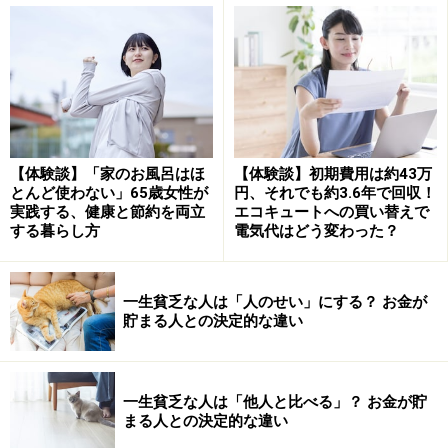
る？
とはいえ、高齢者やもともと極端にお金の管理が苦手な
方は、家計管理はもちろんのこと、家計簿を続けること
自体かなり根気のいる作業です。一人だと続かないこと
もあるかもしれません。
【体験談】「家のお風呂はほ
【体験談】初期費用は約43万
とんど使わない」65歳女性が
円、それでも約3.6年で回収！
そんな時は、
家計管理に伴走者のような存在
がいると心
実践する、健康と節約を両立
エコキュートへの買い替えで
強いものです。
家計管理の伴走者といえば、ファイナン
する暮らし方
電気代はどう変わった？
シャルプランナー
が考えられます。
一生貧乏な人は「人のせい」にする？ お金が
できれば有料で相談を受けているファイナンシャルプラ
貯まる人との決定的な違い
ンナーとともに、長期的な家計の見直しを行うことをお
すすめしたいところですが、有料での相談が難しい方の
ために、無料で利用できる公的な相談窓口をご紹介した
一生貧乏な人は「他人と比べる」？ お金が貯
まる人との決定的な違い
いと思います。