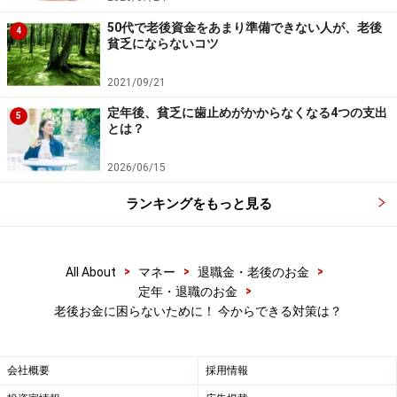
は低金利での借り入れが利用
できます。
50代で老後資金をあまり準備できない人が、老後
4
貧乏にならないコツ
利用に関しては一定の条件を満たす必要がありますが、
一時的な資金が必要となった場合は、すぐに銀行のカー
2021/09/21
ドローンやキャッシングなどを使うのではなく、まずは
定年後、貧乏に歯止めがかからなくなる4つの支出
5
公的な貸付制度の利用を検討しましょう。
とは？
2026/06/15
全国社会福祉協議会
ランキングをもっと見る
参考：厚生労働省「
生活福祉資金貸付制度
」
>
>
>
All About
マネー
退職金・老後のお金
>
定年・退職のお金
老後お金に困らないために！ 今からできる対策は？
会社概要
採用情報