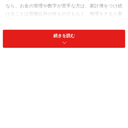
なら、お金の管理や数字が苦手な方は、家計簿をつけ続
けることは苦痛以外の何ものでもなく、無理をすると家
計管理から遠ざかるきっかけにもなってしまうからで
す。それを防ぐために、まずは3カ月だけつけてみて、
続きを読む
お金の流れを把握することからはじめることを伝えてい
ます。
しかし、お金の管理が極端に苦手な方や、赤字家計が続
いている方、すでに生活が困窮している方などは、
家計
簿を3カ月つけただけでは、お金を
管理する習慣が身に
付きません。長期的につけ続けることが重要です。