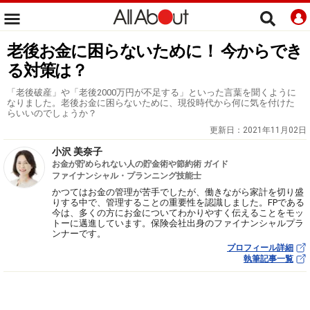
老後お金に困らないために！ 今からでき
る対策は？
「老後破産」や「老後2000万円が不足する」といった言葉を聞くように
なりました。老後お金に困らないために、現役時代から何に気を付けた
らいいのでしょうか？
更新日：
2021年11月02日
小沢 美奈子
お金が貯められない人の貯金術や節約術 ガイド
ファイナンシャル・プランニング技能士
かつてはお金の管理が苦手でしたが、働きながら家計を切り盛
りする中で、管理することの重要性を認識しました。FPである
今は、多くの方にお金についてわかりやすく伝えることをモッ
トーに邁進しています。保険会社出身のファイナンシャルプラ
ンナーです。
プロフィール詳細
執筆記事一覧