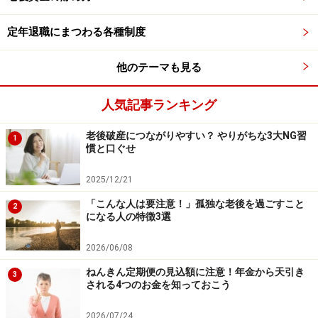
計支援を行う
こともあります。
定年退職にまつわる各種制度
全国の「
自立相談支援機関窓口一覧表
」
他のテーマも見る
人気記事ランキング
一時的な資金の借り入れができる生活福祉
資金貸付制度
老後破産につながりやすい？ やりがちな3大NG習
1
慣と口ぐせ
病気・失業・災害などで、突発的にお金が必要となった
場合にまず検討したいのが、
生活福祉資金貸付制度
で
2025/12/21
す。この貸付制度は、低所得者・障害者・高齢者世帯を
「こんな人は要注意！」孤独な老後を過ごすこと
2
になる人の特徴3選
対象に、それぞれの世帯の状況と必要に合わせた資金の
貸し付けを行っている
公的な制度
です。
2026/06/08
ねんきん定期便の見込額に注意！年金から天引き
3
資金の種類は、総合支援資金・福祉資金・教育支援資
される4つのお金を知っておこう
金・不動産担保型生活資金の4つがあり、
無利子もしく
2026/07/24