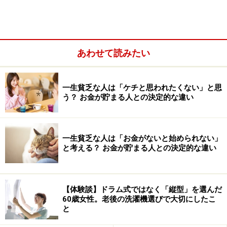
あわせて読みたい
一生貧乏な人は「ケチと思われたくない」と思
う？ お金が貯まる人との決定的な違い
もっとも、家計簿は、ただつけているだけでは意味があ
りません。
家計簿から毎月の無駄を見いだし、改善し、
一生貧乏な人は「お金がないと始められない」
さらに収入と支出のバランスも考えます。そして家計管
と考える？ お金が貯まる人との決定的な違い
理により余剰金が捻出できたら、それを貯蓄したり借入
金の返済に充てたりして、家計の改善を図ることを目指
しましょう。
【体験談】ドラム式ではなく「縦型」を選んだ
60歳女性。老後の洗濯機選びで大切にしたこ
と
極端にお金の管理が苦手な人は、どうす