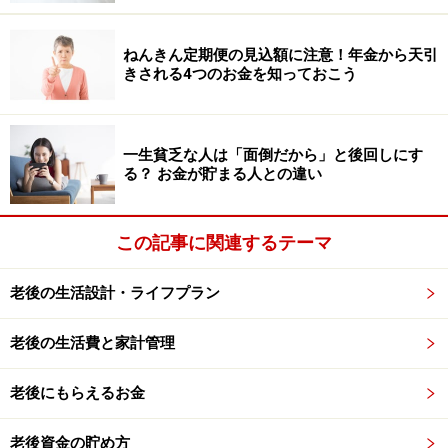
ねんきん定期便の見込額に注意！年金から天引
家計再建を長期的に手助けしてくれる窓口
きされる4つのお金を知っておこう
各自治体では、生活困窮者に対して、自立できるように
なるための支援窓口を設けています。
自立相談支援機関
一生貧乏な人は「面倒だから」と後回しにす
窓口
といい、窓口を設置している場所は、都道府県ごと
る？ お金が貯まる人との違い
に異なっています。
この記事に関連するテーマ
例えば東京都では社会福祉法人などが主体となって運営
していますが、神奈川県横浜市では、区に設置されてい
老後の生活設計・ライフプラン
る福祉保健センターの生活支援課に窓口が設けられてい
ます。
老後の生活費と家計管理
窓口では専門の支援員が、生活困窮者のための家計の立
老後にもらえるお金
て直し支援や就労支援などを実施
しており、必要な方に
は、
相談者自らが家計を管理できるように、継続的な家
老後資金の貯め方