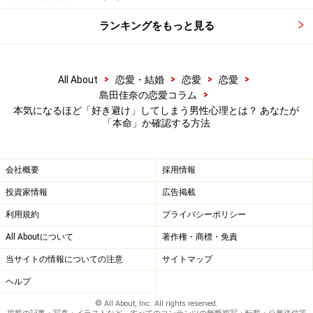
こやかに「私はあなたを好きですよ」というサインを出
ランキングをもっと見る
し続けてみましょう。大きな愛情で受け止めるうちに、
彼も少しずつ緊張が解け、素直になってくるはず。
>
>
>
>
All About
恋愛・結婚
恋愛
恋愛
>
島田佳奈の恋愛コラム
友情路線でも大丈夫！いっそ「親友」にな
本気になるほど「好き避け」してしまう男性心理とは？ あなたが
「本命」か確認する方法
ろう
会社概要
採用情報
私のこと、どう思っているんだろう……？
投資家情報
広告掲載
利用規約
プライバシーポリシー
他の女性とあなたに対する態度が同じ場合、残念ながら
All Aboutについて
著作権・商標・免責
彼はあなたに友達以上の好意は抱いていないかもしれま
せん。必死でアプローチしても流されてしまうならば、
当サイトの情報についての注意
サイトマップ
彼はあなたの気持ちに気づいていながら応えられない
ヘルプ
（恋愛の「好き」ではない）のでしょう。
© All About, Inc. All rights reserved.