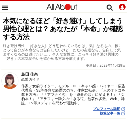
本気になるほど「好き避け」してしまう
男性心理とは？ あなたが「本命」か確認
する方法
好き避け男性……好きな人にどう思われているかは、気になるもの。彼に
とって自分が本命ならば告白したいけど、ただの友達なら、告白して気
まずくなるのは避けたい……。そんな女性に、こっそり好き避け男性の
「好き」の本気度合いを確かめる方法を教えます。
更新日：
2023年11月28日
島田 佳奈
恋愛 ガイド
作家／女豹ライター。モデル・OL・キャバ嬢・バイヤー・広告
代理店・SE等多彩な経歴ののち、作家に転身。『人のオトコを
奪る方法』『「アブナイ恋」を「運命の恋」に変える！』『女
豹本！』『アラフォー独女の生きる道』他著作多数。Web、雑
誌、TV等メディアを問わず活動中。
プロフィール詳細
執筆記事一覧