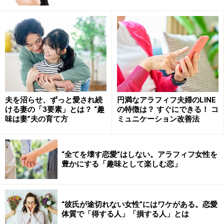
あなたの好きな彼は、どちらのタイプですか？
＜目次＞
「本気」ほど近づけない「好き避け男性」の心理とは
友情路線でも大丈夫！いっそ「親友」になろう
夫を沼らせ、ずっと愛され続
円満なアラフィフ夫婦のLINE
ける妻の「3要素」とは？ “趣
の特徴は？ すぐにできる！ コ
味は妻”夫の育て方
ミュニケーション改善法
「本気」ほど近づけない「好き避け男性」
“全てを壊す恋愛”はしない。アラフィフ女性を
豊かにする「趣味として楽しむ恋」
の心理とは
“彼氏が途切れない女性”にはワケがある。恋愛
体質で「得する人」「損する人」とは