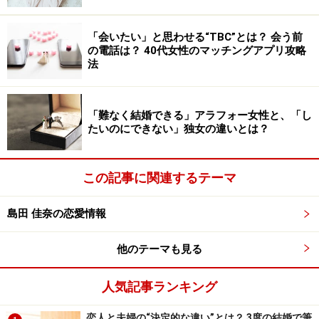
いつもさりげなく私の隣に座る彼。意識しているのは私だ
け？ それとも……
「会いたい」と思わせる“TBC”とは？ 会う前
「好き避け」とは、好きな相手だからこそ、意識しすぎ
の電話は？ 40代女性のマッチングアプリ攻略
て近づけなくなってしまうこと。
「好き」が大きくなり
法
すぎた（大本命）せいで、肝心の好きな相手の前で自分
をうまく出せなくなってしまうのです。
「難なく結婚できる」アラフォー女性と、「し
たいのにできない」独女の違いとは？
下心だと勘違いされたくない
本気の好きを相手に知られたくない
この記事に関連するテーマ
相手が自分のことを好きかわからないから素直にな
れない
島田 佳奈の恋愛情報
自分に自信がないから堂々とアプローチできない
他のテーマも見る
「意識しすぎる」の裏には、複雑な心理が入り混じって
います。
人気記事ランキング
恋愛経験が豊富な男性であれば、好き避けのような態度
恋人と夫婦の“決定的な違い”とは？ 3度の結婚で筆