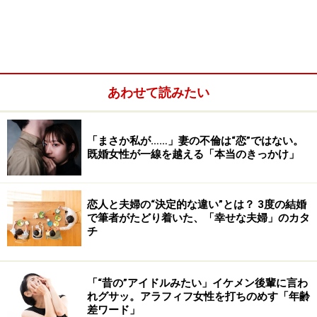
あわせて読みたい
「まさか私が……」妻の不倫は“恋”ではない。
既婚女性が一線を越える「本当のきっかけ」
恋人と夫婦の“決定的な違い”とは？ 3度の結婚
で筆者がたどり着いた、「幸せな夫婦」のカタ
恋愛感情を抱いている時の相手に対する振る舞いは、複
チ
雑なように見えて意外と単純です。
相手のことを意識し
ている場合、素直な人なら相手に好かれるよう気を使い
「“昔の”アイドルみたい」イケメン後輩に言わ
ますが、照れ屋ならば、逆に本音を隠してぎこちない振
れグサッ。アラフィフ女性を打ちのめす「年齢
る舞いになります。
差ワード」