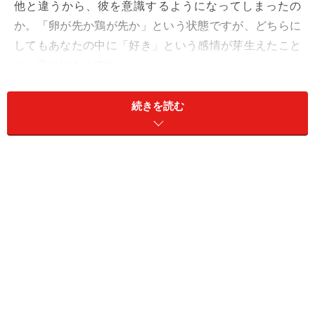
他と違うから、彼を意識するようになってしまったの
か。「卵が先か鶏が先か」という状態ですが、どちらに
してもあなたの中に「好き」という感情が芽生えたこと
が、恋の始まりです。
他の女性より自分に優しいと感じるのであれば、彼があ
続きを読む
なたに好意を抱いているのは確実。しかしそれが本気な
のか、ただの好奇心なのかはわかりません。
逆に、他の女性には優しいのにあなたにだけは冷たいの
であれば、答えは2つ。冷たくされる原因があるなら、
あなたは嫌われてしまったのかも。思い当たる原因がな
ければ、彼はあなたを意識しすぎるあまり「好き」の気
持ちを他の人に知られぬよう、あえて冷たくしていると
も考えられます。