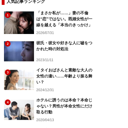
人気記事ランキング
「まさか私が……」妻の不倫
1
は“恋”ではない。既婚女性が一
線を越える「本当のきっかけ」
2026/07/31
彼氏・彼女や好きな人に嘘をつ
2
かれた時の対処法
2023/11/11
イタイおばさんと素敵な大人の
3
女性の違い……年齢より振る舞
い？
2024/12/31
ホテルに誘うのは本命？本命じ
4
ゃない？男性が本命女性にだけ
取る行動
2020/04/13