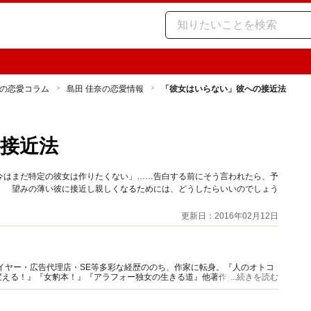
の恋愛コラム
島田 佳奈の恋愛情報
「彼女はいらない」彼への接近法
接近法
今はまだ特定の彼女は作りたくない」……告白する前にそう言われたら、予
！ 望みの薄い彼に接近し親しくなるためには、どうしたらいいのでしょう
更新日：2016年02月12日
イヤー・広告代理店・SE等多彩な経歴ののち、作家に転身。『人のオトコ
える！』『女豹本！』『アラフォー独女の生きる道』他著作多数。Web、
...続きを読む