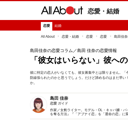
恋愛・結婚
恋愛
結婚
All About
恋愛・結婚
恋愛
恋愛
島田佳奈
島田佳奈の恋愛コラム
／島田 佳奈の恋愛情報
「彼女はいらない」彼への
彼に特定の恋人がいなくても、彼女募集中とは限りません。「
防線張られたのかと思うでしょう。だけど諦めるのはまだ早い
か。
島田 佳奈
恋愛 ガイド
作家／女豹ライター。モデル・OL・キャバ嬢・バ
を奪る方法』『「アブナイ恋」を「運命の恋」に変
雑誌、TV等メディアを問わず活動中。