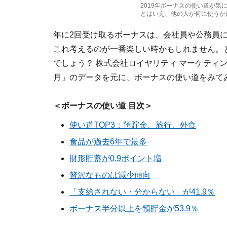
2019年ボーナスの使い道が
とはいえ、他の人が何に使うか
年に2回受け取るボーナスは、会社員や公務員
これ考えるのが一番楽しい時かもしれません。
でしょう？ 株式会社ロイヤリティ マーケティングが
月」のデータを元に、ボーナスの使い道をみて
＜ボーナスの使い道 目次＞
使い道TOP3：預貯金、旅行、外食
食品が過去6年で最多
財形貯蓄が0.9ポイント増
贅沢なものは減少傾向
「支給されない・分からない」が41.9％
ボーナス半分以上を預貯金が53.9％