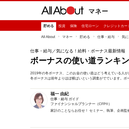
マネー
貯める
投資
保険
住宅ローン
クレジットカー
All About
マネー
貯める
仕事・給与
気に
仕事・給与
／気になる！給料・ボーナス最新情報
ボーナスの使い道ランキング
2019年の冬ボーナス、このお金の使い道はどう考えている人が
冬ボーナスは前年よりほぼ横ばいという調査がでています。ボ
福一 由紀
仕事・給与 ガイド
ファイナンシャルプランナー（CFP®）
家計のことならお任せ！ セミナー、執筆、企画監