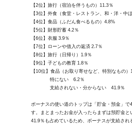
【2位】旅行（宿泊を伴うもの）11.3％
【3位】外食（食堂・レストラン、和・洋・中ほ
【4位】食品（ふだん食べるもの）4.8%
【5位】財形貯蓄 4.2％
【6位】衣服 3.9％
【7位】ローンや借入の返済 2.7％
【8位】旅行（日帰り）1.9％
【9位】子どもの教育 1.8％
【10位】食品（お取り寄せなど、特別なもの）1
特にない 6.2％
支給されない・分からない 41.9％
ボーナスの使い道のトップは「貯金・預金」で4
す。まとまったお金が入ったらまずは預貯金と
41.9％も占めているため、ボーナスが支給さ