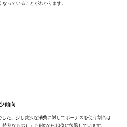
くなっていることがわかります。
少傾向
6％でした。少し贅沢な消費に対してボーナスを使う割合は
特別なもの）」も8位から10位に後退しています。