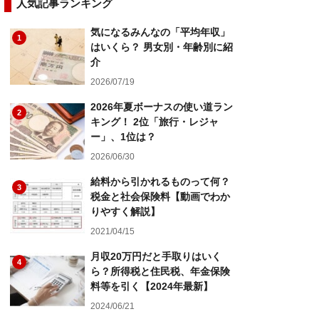
人気記事ランキング
気になるみんなの「平均年収」
1
はいくら？ 男女別・年齢別に紹
介
2026/07/19
2026年夏ボーナスの使い道ラン
2
キング！ 2位「旅行・レジャ
ー」、1位は？
2026/06/30
給料から引かれるものって何？
3
税金と社会保険料【動画でわか
りやすく解説】
2021/04/15
月収20万円だと手取りはいく
4
ら？所得税と住民税、年金保険
料等を引く【2024年最新】
2024/06/21