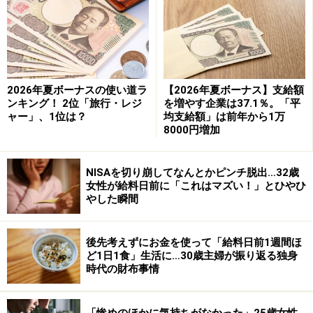
2026年夏ボーナスの使い道ラ
【2026年夏ボーナス】支給額
ンキング！ 2位「旅行・レジ
を増やす企業は37.1％。「平
ャー」、1位は？
均支給額」は前年から1万
8000円増加
NISAを切り崩してなんとかピンチ脱出…32歳
女性が給料日前に「これはマズい！」とひやひ
やした瞬間
ただ、2019年夏ボーナスの同調査での最終集計では、前
後先考えずにお金を使って「給料日前1週間ほ
年比3.44%減でした。2019年冬もかろうじて増というと
ど1日1食」生活に…30歳主婦が振り返る独身
ころですから、ボーナス事情は好調から横ばいに転じた
時代の財布事情
ようです。