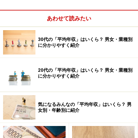
原則として東証1部上場、従業員500人以上、主要21業種大手
251社を調査対象とし、集計ができた82社の2019年冬ボーナ
スの妥結状況（加重平均）。増減率の△印はマイナスを示
あわせて読みたい
す。集計社数が2社に満たない場合など数字を伏せた業種が
あるが、平均には含まれる。2018年の妥結額は、2019年年
末の集計企業の数値（同対象比較） （出典：日本経済団体
連合会「2019年年末賞与・一時金 大手企業業種別妥結状況
30代の「平均年収」はいくら？ 男女・業種別
（加重平均）第1回集計」）
に分かりやすく紹介
表は、東証1部上場、従業員500人以上、主要21業種大手
20代の「平均年収」はいくら？ 男女・業種別
251社を調査対象とし、集計ができた82社の2019年冬ボ
に分かりやすく紹介
ーナス・賞与の妥結状況（加重平均）です。全体の平均
は、96万4543円で前年比1.49％増となりました。冬ボー
ナスは、2014年5.78％増、2015年3.13％増、2016年
気になるみんなの「平均年収」はいくら？ 男
0.84％増と例年アップはしてきたものの、2017年は
女別・年齢別に紹介
1.19％減と減少に転じていましたが、2018年は3.49％増
と上昇、2019年1.49％増の微増となりました。