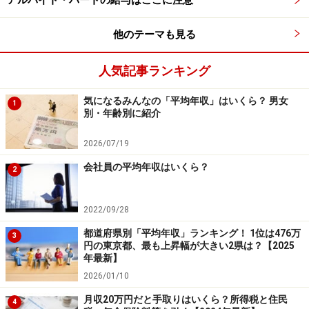
アルバイト・パートの給与はここに注意
っています。この非製造業は建設3社、商業、貨物運送
他のテーマも見る
各1社の5社みの平均ですので、単純に比べるわけにはい
きませんが、建設をはじめ高額支給の会社がこれらの業
人気記事ランキング
種にあるのは確かなようです。
気になるみんなの「平均年収」はいくら？ 男女
1
別・年齢別に紹介
東証1部上場企業の冬ボーナス 平均74万
2026/07/19
7808円、前年比0.1％減
会社員の平均年収はいくら？
2
2022/09/28
都道府県別「平均年収」ランキング！ 1位は476万
3
円の東京都、最も上昇幅が大きい2県は？【2025
年最新】
2026/01/10
月収20万円だと手取りはいくら？所得税と住民
4