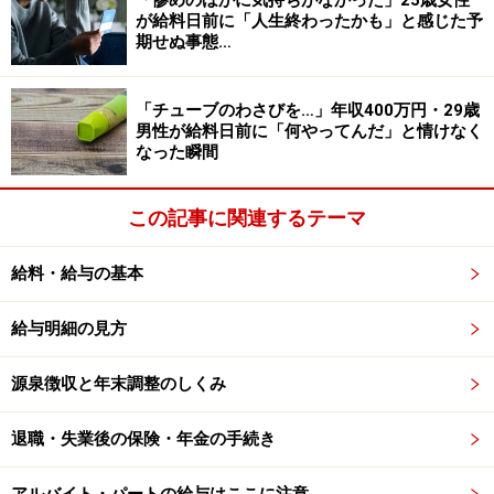
「惨めのほかに気持ちがなかった」25歳女性
が給料日前に「人生終わったかも」と感じた予
期せぬ事態…
大手企業の冬ボーナス トップは建設172万
3818円、自動車も100万円超え
「チューブのわさびを…」年収400万円・29歳
業種別の金額を見ると、トップは建設でなんと172万
男性が給料日前に「何やってんだ」と情けなく
3818円。3社のみのデータですが、他業種とは大きく差
なった瞬間
をつけています。続いて、自動車が102万3057円、
2.31％増とこちらも100万円超えとなりました。続い
この記事に関連するテーマ
て、造船が92万3円で前年比4.09％増でした。
給料・給与の基本
一方、非鉄・金属は前年比4.98％減の76万1761円。2018
給与明細の見方
年冬は9.94％増と好調だったのですが、今回は減少とな
りました。他に前年より減らしたのは機械金属3.92%
源泉徴収と年末調整のしくみ
減、セメント2.23％減、鉄鋼1.65%減、紙パルプ0.74%
減。製造の5業種が減少となっています。製造業全体で
退職・失業後の保険・年金の手続き
みると、平均94万7400円で前年比1.54％増。一方、非製
造業の平均132万7787円、前年比2.01％増と高水準とな