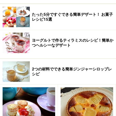
たった5分ですぐできる簡単デザート！ お菓子
レシピ15選
ヨーグルトで作るティラミスのレシピ！簡単か
つヘルシーなデザート
2つの材料でできる簡単ジンジャーシロップレ
シピ
HMのくるみとレーズンのスコーンの作り
方・手順
■
簡単、HMで作るくるみとレーズンのスコーン
ホットケーキミックスとバターを混ぜる。
1