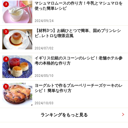
マシュマロムースの作り方！牛乳とマシュマロを
2
使った簡単レシピ
2024/09/24
【材料3つ】お鍋ひとつで簡単、固めプリンレシ
3
ピ…レトロな喫茶店風
2024/07/02
イギリス伝統のスコーンのレシピ！老舗ホテル参
4
考の本格的な作り方
2024/05/10
ヨーグルトで作るブルーベリーチーズケーキのレ
5
シピ！ 簡単な作り方
2024/10/03
ランキングをもっと見る