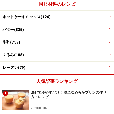
同じ材料のレシピ
ホットケーキミックス(126)
バター(835)
牛乳(759)
くるみ(108)
レーズン(79)
人気記事ランキング
混ぜて冷やすだけ！ 簡単なめらかプリンの作り
1
170℃のオーブンで約12分焼く。
4
方・レシピ
約4cm厚さにひとまとめにした生地を8等分します。予熱
2023/03/07
した170℃のオーブンで約12分焼きます。