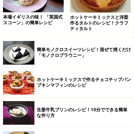
ホットケーキミックスをボウルに入れ、角切りにしたバ
ターを加え、カード（なければナイフ)でバターを粉にま
本場イギリスの味！ 「英国式
ホットケーキミックスと洋梨
ぶしながら、切り刻みます。
スコーン」の簡単レシピ
作るタルトのレシピ！クラフ
ティタルト
簡単モノクロスイーツレシピ！混ぜて焼くだけ
「モノクロブラウニー」
ホットケーキミックスで作るチョコチップパン
プキンマフィンのレシピ
生姜牛乳プリンのレシピ！10分でできる簡単
な作り方