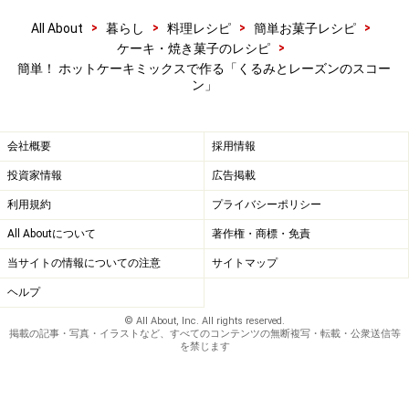
>
>
>
>
All About
暮らし
料理レシピ
簡単お菓子レシピ
ワンポイントアドバイス
>
ケーキ・焼き菓子のレシピ
簡単！ ホットケーキミックスで作る「くるみとレーズンのスコー
バターが溶けないうちに手早く生地に混ぜ込んで、サラ
ン」
サラの粒状にすることがポイントです。バターのかわり
にマーガリンでも使用できます。
会社概要
採用情報
投資家情報
広告掲載
※記事内容は執筆時点のものです。最新の内容をご確認くださ
い。
利用規約
プライバシーポリシー
※衛生面および保存状態に起因して食中毒や体調不良を引き起こ
す場合があります。必ず清潔な状態で、正しい方法で行い、なる
All Aboutについて
著作権・商標・免責
べく早めにお召し上がりください。また、持ち運びの際は保存方
当サイトの情報についての注意
サイトマップ
法に注意してください。
ヘルプ
© All About, Inc. All rights reserved.
【編集部おすすめの購入サイト】
掲載の記事・写真・イラストなど、すべてのコンテンツの無断複写・転載・公衆送信等
を禁じます
Amazonで人気レシピの書籍をチェック！