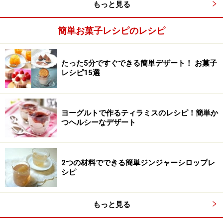
もっと見る
簡単お菓子レシピのレシピ
たった5分ですぐできる簡単デザート！ お菓子
レシピ15選
ヨーグルトで作るティラミスのレシピ！簡単か
牛乳を加え、生地をひとまとめにする。
3
つヘルシーなデザート
刻んだくるみ、レーズンを加え、全体に均等になるよう
にざっと混ぜ合わせます。牛乳を加え、生地をひとまと
2つの材料でできる簡単ジンジャーシロップレ
めにします。
シピ
もっと見る