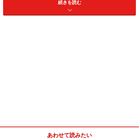
続きを読む
HMのくるみとレーズンのスコーン(スコー
ン8個分)
■
簡単、HMで作るくるみとレーズンのスコーン
ホットケーキミックス
200g
バター
50g
牛乳
大さじ3
くるみ
大さじ2
レーズン
大さじ2
あわせて読みたい