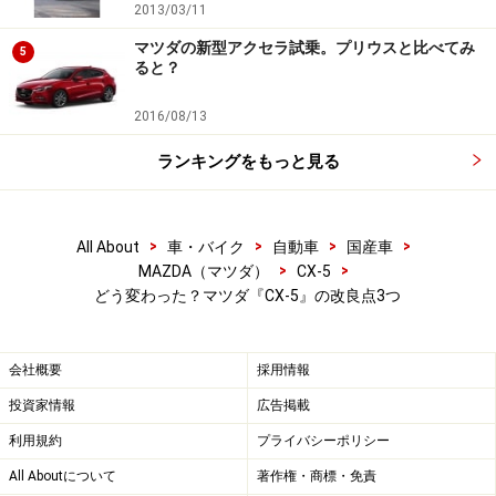
2013/03/11
やめてしまったほど。ガソリンターボといい、マニュア
マツダの新型アクセラ試乗。プリウスと比べてみ
ルミッションといい、スバルとマツダ入れ替わった感
5
ると？
じ？
2016/08/13
AT車は渋滞が多い街中で乗るなら楽チンだろうけれど、
ランキングをもっと見る
交通量の少ない地域であればマニュアル車の方が燃費良
く、何より楽しい。アクセルとブレーキの踏み間違いで
暴走することだってない。面白いことにマニュアル派と
>
>
>
>
All About
車・バイク
自動車
国産車
いうのも存在する。皆さんはマツダを買うしかない？
>
>
MAZDA（マツダ）
CX-5
どう変わった？マツダ『CX-5』の改良点3つ
ライバルを圧倒するパワーユニット
会社概要
採用情報
投資家情報
広告掲載
今回、ターボエンジンやマニュアルの追加でCX-5のパワ
ーユニットはライバルを圧倒するほど賑やかになった。
利用規約
プライバシーポリシー
十分走る2000ccのガソリン車なら価格も前述の通りリー
All Aboutについて
著作権・商標・免責