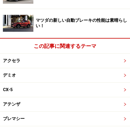
従来型CX-9は本来なら3700ccのV6エンジンだったが、
新型で燃費改善のため小型軽量の2500ccターボに変更。
そのエンジンをCX-5に転用しているのだ。2500ccも排
マツダの新しい自動ブレーキの性能は素晴らし
い！
気量があれば、本来なら300馬力以上軽く出せる（スバ
ルの場合、2000ccで300馬力）。けれど、マツダの
2500ccターボは230馬力と寂しい。
この記事に関連するテーマ
とはいえ、スバルが新型フォレスターにターボエンジン
アクセラ
をラインナップしなかったため、競合車の中では最もパ
デミオ
ワフル。唯一の不満は、ディーゼルと価格が同じだとい
う点だ。ディーゼルであればターボを2個使い、高価な
CX-5
コンレール式高圧インジェクターや、ススを貯めて燃や
す装置まで付く。
アテンザ
どんな基準を以ってしても、普通の触媒＋シングルター
プレマシー
ボのガソリンの方が圧倒的に低コストで済む。同じ価格