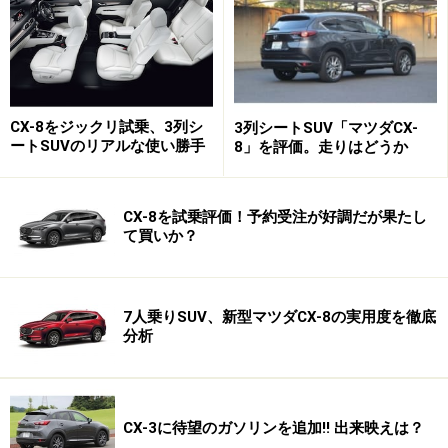
2.ガソリン車に2500ccターボを投入
CX-8をジックリ試乗、3列シ
3列シートSUV「マツダCX-
ートSUVのリアルな使い勝手
8」を評価。走りはどうか
マツダ CX-5「SKYACTIV-G 2.5T」エンジン
CX-8を試乗評価！予約受注が好調だが果たし
2つ目は、ガソリンエンジンに2500ccターボ
て買いか？
（SKYACTIV-G 2.5T）を投入してきたこと。最近のマツ
ダは、スポーツモデルが存在せず、実用車ばかりのメー
7人乗りSUV、新型マツダCX-8の実用度を徹底
カーというイメージだ。だから、少し雰囲気を変えたい
分析
ということなんだろう。アメリカで販売されている新型
CX-9用に開発したダウンサイジングターボを搭載してき
た。
CX-3に待望のガソリンを追加!! 出来映えは？