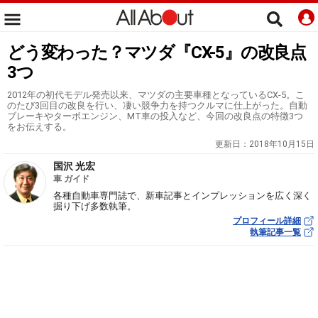
どう変わった？マツダ『CX-5』の改良点
3つ
2012年の初代モデル発売以来、マツダの主要車種となっているCX-5。こ
のたび3回目の改良を行い、凄い競争力を持つクルマに仕上がった。自動
ブレーキやターボエンジン、MT車の投入など、今回の改良点の特徴3つ
をお伝えする。
更新日：
2018年10月15日
国沢 光宏
車 ガイド
各種自動車専門誌で、新車記事とインプレッションを広く深く
掘り下げ多数執筆。
プロフィール詳細
執筆記事一覧