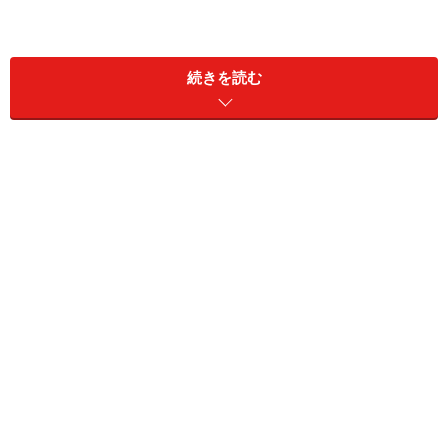
続きを読む
マツダ CX-5（XD L Package）のインテリア
まず自動ブレーキのバージョンアップ。これまでも高い
レベルの自動ブレーキ性能だったが、歩行者事故の70％
を占めるといわれる夜間の歩行者に対応していなかっ
た。暗くなると歩行者の探知を止めてしまっていたワケ
だ。
他のメーカーなら「次のモデルチェンジか大きなマイナ
ーチェンジでバージョンアップさせよう」となるのだけ