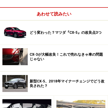
れど、マツダは直ちにその性能を投入。今回の改良を受
け、世界TOPクラスの自動ブレーキ性能を持つに至っ
あわせて読みたい
た。
どう変わった？マツダ『CX-5』の改良点3つ
CX-3が大幅改良！これで売れなきゃ車の問題
じゃない
新型CX-5、2018年マイナーチェンジでどう改
良された？
もちろん、257万円から始まる全てのグレードに標準装
備される。素晴らしい！