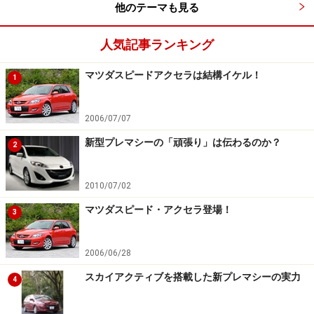
で売るなら、大容量のブレーキやスポーティな雰囲気を
他のテーマも見る
持つエクステリア、サポート性の高いシートなどもセッ
人気記事ランキング
トにして欲しかった。それならば、手放しで推奨できる
魅力的なクルマになる。
マツダスピードアクセラは結構イケル！
1
2006/07/07
3.ディーゼル車にMT車を追加
新型プレマシーの「頑張り」は伝わるのか？
2
2010/07/02
マツダ CX-5 特別仕様車「XD Exclusive Mode」内装（MTシ
マツダスピード・アクセラ登場！
3
フトパネル）
2006/06/28
3つ目がディーゼルエンジンに6速マニュアルを追加した
スカイアクティブを搭載した新プレマシーの実力
4
点。御存知の通り、今やマニュアルミッションの需要は
少ない。スバルなど新型フォレスターでマニュアル車を