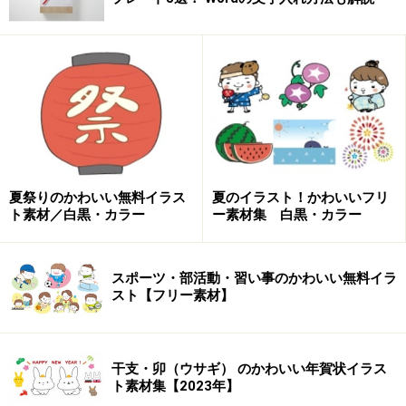
正面を向いた亥（いのしし）のフリーイラ
スト
【亥1】正面を向いた亥です。
夏祭りのかわいい無料イラス
夏のイラスト！かわいいフリ
ト素材／白黒・カラー
ー素材集 白黒・カラー
【亥2】正面を向いた全身の亥です。
スポーツ・部活動・習い事のかわいい無料イラ
スト【フリー素材】
横を向いた亥（いのしし）のフリーイラス
ト
干支・卯（ウサギ） のかわいい年賀状イラス
ト素材集【2023年】