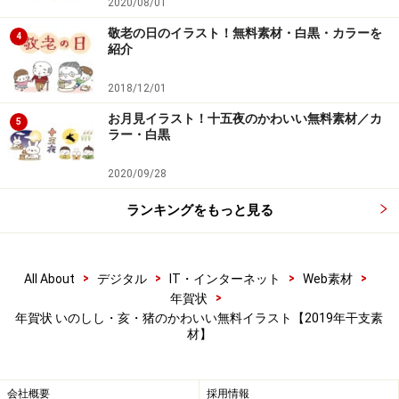
2020/08/01
【亥9】正面を向いたうり坊です。
敬老の日のイラスト！無料素材・白黒・カラーを
4
紹介
2018/12/01
お月見イラスト！十五夜のかわいい無料素材／カ
5
ラー・白黒
2020/09/28
ランキングをもっと見る
>
>
>
>
All About
デジタル
IT・インターネット
Web素材
>
年賀状
横を向いたうり坊・子どものイノシシのフ
年賀状 いのしし・亥・猪のかわいい無料イラスト【2019年干支素
リーイラスト
材】
会社概要
採用情報