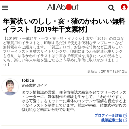
年賀状 いのしし・亥・猪のかわいい無料
イラスト【2019年干支素材】
【2019年・平成31年・干支・亥・猪・イノシシ】亥や「2019」のロゴな
ど年賀用のイラストと、印刷するだけで使える便利なテンプレートなど
無料素材をご紹介します。「賀正」ロゴ、お餅や松竹梅など正月らしい
フリーイラスト素材のサイトリンクや、印刷にまつわる関連記事リンク
も必見。ゆるかわのイラストは手書きで年賀状を描きたい人の見本とし
ても。楽しい年末年始を過ごせるよう早めに準備に取りかかりましょ
う！
更新日：
2018年12月12日
tokico
Web素材 ガイド
タウン情報誌の営業、住宅情報誌の編集を経てフリーのイラス
トレーターに。媒体制作の経験を生かして、「わかりやすく、
ゆる可愛く」をモットーに媒体のコンテンツ理解を促進するよ
うなイラストを制作しています。雑誌やweb、結婚式やSNSの
似顔絵など幅広い分野で活動中。
プロフィール詳細
執筆記事一覧