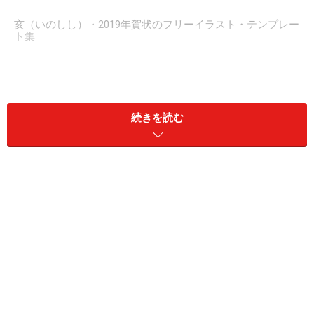
亥（いのしし）・2019年賀状のフリーイラスト・テンプレー
ト集
今回は、2019年の干支である亥（いのしし）を中心とし
たイラストと便利な年賀状のテンプレートをご紹介しま
続きを読む
す。年賀状のほか、幼稚園や学校のおたより、地域の広
報誌やチラシなどにも是非ご活用ください。「
テンプレ
ート
」で、今回紹介したイラストの使用例も紹介してい
ます。
■素材のダウンロード方法
イラスト画像をクリックするとイラストだけで表示され
ますので、イラスト上にカーソルを合わせ右クリックで
「別名で画像を保存」を選択しデスクトップなど適当な
場所に保存をし利用してください。