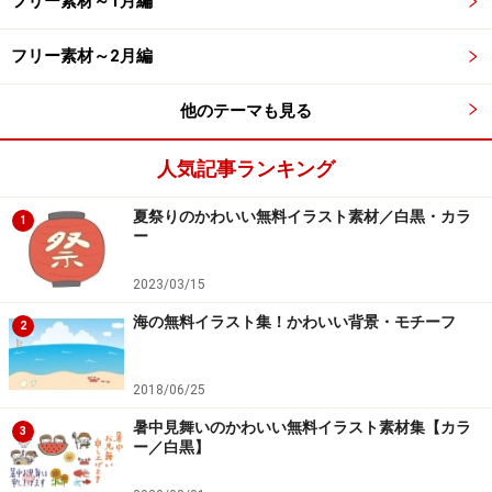
フリー素材～1月編
【亥6】だるま風の亥です。
フリー素材～2月編
亥（いのしし）の白黒・シルエットのフリ
他のテーマも見る
ーイラスト
人気記事ランキング
夏祭りのかわいい無料イラスト素材／白黒・カラ
1
【亥7】亥のシルエットです。
ー
2023/03/15
海の無料イラスト集！かわいい背景・モチーフ
【亥8】亥とうり坊の親子のシルエットです。
2
2018/06/25
正面を向いたうり坊のフリーイラスト
暑中見舞いのかわいい無料イラスト素材集【カラ
3
ー／白黒】