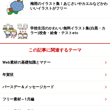
梅雨のイラスト集！あじさいやカエルなどかわ
いいイラストがフリー
学校生活のかわいい無料イラスト集(白黒・カ
【png】干支・ウサギ（卯・うさぎ）の顔の無料イラストで
ラー)校舎・給食・テストetc
す
この記事に関連するテーマ
Web素材の基礎知識とマナー
【jpg】干支・ウサギ（卯・うさぎ）の顔の無料イラストで
す
年賀状
バースデー＆メッセージカード
フリー素材～1月編
【png】干支・ウサギ（卯・うさぎ）の顔の無料イラストで