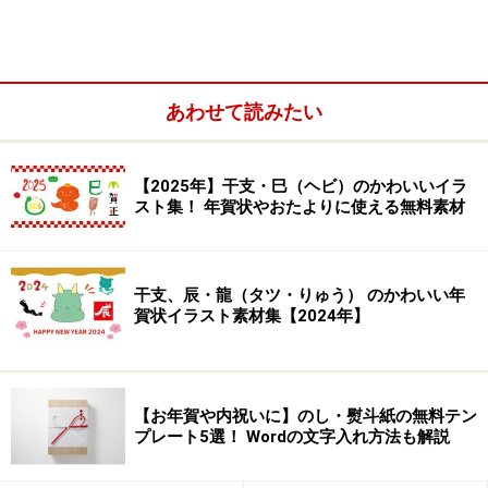
あわせて読みたい
【2025年】干支・巳（ヘビ）のかわいいイラ
スト集！ 年賀状やおたよりに使える無料素材
＜目次＞
白ウサギ（卯・うさぎ）の無料イラスト
干支、辰・龍（タツ・りゅう） のかわいい年
鏡餅のウサギ（卯・うさぎ）の無料イラスト
賀状イラスト素材集【2024年】
和服（着物・袴）を着たウサギ（卯・うさぎ）の無
料イラスト
野ウサギ（兎・うさぎ）の無料イラスト
【お年賀や内祝いに】のし・熨斗紙の無料テン
プレート5選！ Wordの文字入れ方法も解説
ウサギ（兎・うさぎ）のシルエットの無料イラスト
カラフルなウサギ（卯・うさぎ）の無料イラスト