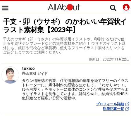
干支・卯（ウサギ） のかわいい年賀状イ
ラスト素材集【2023年】
干支のウサギ（卯・うさぎ）の年賀状用イラストや、印刷するだけで使
える年賀状テンプレートなどの無料素材をご紹介！ ウサギのイラスト以
外にも、鏡餅や門松など年賀状に使えるフリーイラスト素材のリンクも
ご紹介しますのでご活用ください。
更新日：
2022年11月22日
tokico
Web素材 ガイド
タウン情報誌の営業、住宅情報誌の編集を経てフリーのイラス
トレーターに。媒体制作の経験を生かして、「わかりやすく、
ゆる可愛く」をモットーに媒体のコンテンツ理解を促進するよ
うなイラストを制作しています。雑誌やweb、結婚式やSNSの
似顔絵など幅広い分野で活動中。
プロフィール詳細
執筆記事一覧