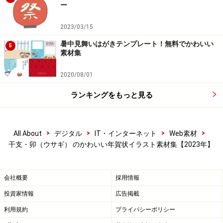
ー
【jpg】干支・ウサギ（卯・うさぎ）の全身の無料イラスト
です
2023/03/15
暑中見舞いはがきテンプレート！無料でかわいい
5
素材集
2020/08/01
ランキングをもっと見る
【png】干支・ウサギ（卯・うさぎ）の全身の無料イラスト
です
>
>
>
>
All About
デジタル
IT・インターネット
Web素材
干支・卯（ウサギ） のかわいい年賀状イラスト素材集【2023年】
会社概要
採用情報
【jpg】みかんを乗せた鏡餅風の干支・ウサギ（卯・うさ
ぎ）の無料イラストです
投資家情報
広告掲載
利用規約
プライバシーポリシー