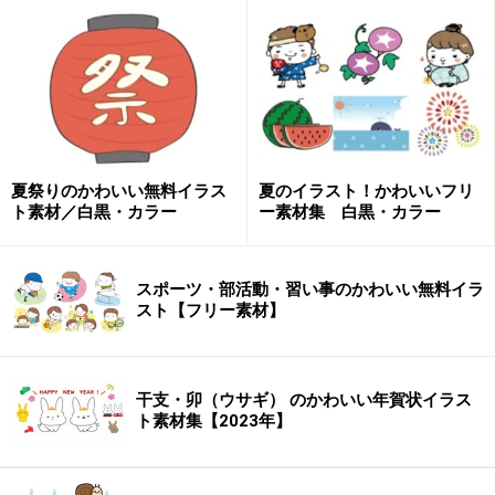
2023のロゴイラスト
このまま印刷、年賀はがきに！2023年賀状テンプレ
ート（ハガキサイズ）
縁起物やお正月モチーフなど、年賀状に使えるイラ
スト素材集
夏祭りのかわいい無料イラス
夏のイラスト！かわいいフリ
イラストを印刷する年賀状の選び方
ト素材／白黒・カラー
ー素材集 白黒・カラー
スポーツ・部活動・習い事のかわいい無料イラ
スト【フリー素材】
白ウサギ（卯・うさぎ）の無料イラスト
干支・卯（ウサギ） のかわいい年賀状イラス
ト素材集【2023年】
【jpg】干支・ウサギ（卯・うさぎ）の顔の無料イラストで
す