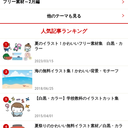
フリー素材～2月編
す
他のテーマも見る
人気記事ランキング
夏のイラスト！かわいいフリー素材集 白黒・カ
【jpg】干支・ウサギ（卯・うさぎ）の全身の無料イラスト
1
ラー
です
2023/03/15
海の無料イラスト集！かわいい背景・モチーフ
2
2018/06/25
【png】干支・ウサギ（卯・うさぎ）の全身の無料イラスト
です
【白黒・カラー】学校教科のイラストカット集
3
2015/04/01
夏祭りのかわいい無料イラスト素材／白黒・カラ
4