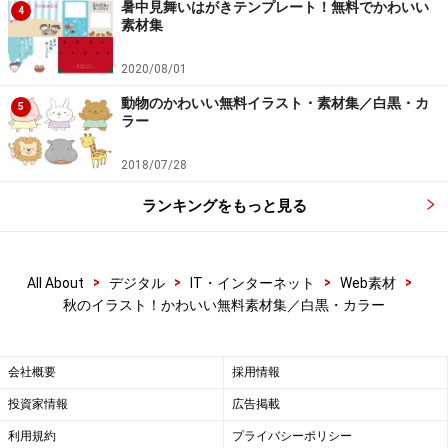
暑中見舞いはがきテンプレート！無料でかわいい
モノクロ/栗のイラストです。
4
素材集
2020/08/01
動物のかわいい無料イラスト・素材集／白黒・カ
5
ラー
2018/07/28
ランキングをもっと見る
>
>
>
>
All About
デジタル
IT・インターネット
Web素材
秋のイラスト！かわいい無料素材集／白黒・カラー
会社概要
採用情報
きのこのフリーイラスト
投資家情報
広告掲載
利用規約
プライバシーポリシー