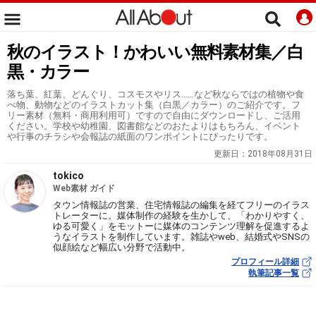
秋のイラスト！かわいい無料素材集／白
黒・カラー
落ち葉、紅葉、どんぐり、コスモスやリス……など秋ならではの植物や食
べ物、動物などのイラストカット集（白黒／カラー）のご紹介です。フ
リー素材（無料・商用利用可）ですので自由にダウンロードし、ご活用
ください。学校や幼稚園、図書館などのおたよりはもちろん、イベント
や行事のチラシや会報誌の紙面のワンポイントにぴったりです。
更新日：
2018年08月31日
tokico
Web素材 ガイド
タウン情報誌の営業、住宅情報誌の編集を経てフリーのイラス
トレーターに。媒体制作の経験を生かして、「わかりやすく、
ゆる可愛く」をモットーに媒体のコンテンツ理解を促進するよ
うなイラストを制作しています。雑誌やweb、結婚式やSNSの
似顔絵など幅広い分野で活動中。
プロフィール詳細
執筆記事一覧