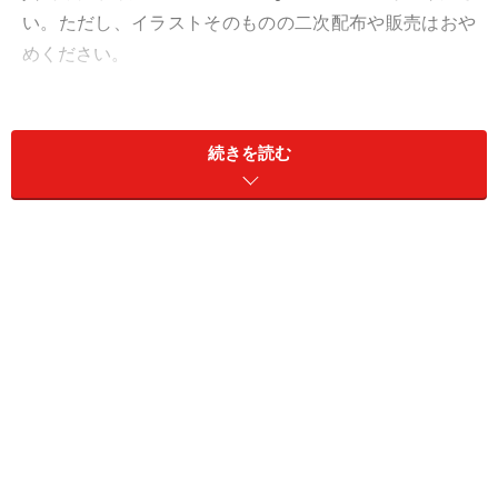
い。ただし、イラストそのものの二次配布や販売はおや
めください。
使いたいイラストをクリックすると、イラストだけで拡
大表示されます。表示されたイラスト上にカーソルを合
続きを読む
わせ右クリックで「別名で画像を保存」を選択し、デス
クトップなど適当な場所に保存をして、ご利用くださ
い。