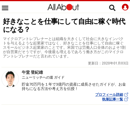
好きなことを仕事にして自由に稼ぐ時代
になる？
マイクロアントレプレナーとは組織を大きくして社会に大きなインパク
トを与えるような起業家ではなく、好きなことを仕事にして自由に稼ぐ
スモールビジネス起業家のことです。米国では労働人口全体のおよそ1割
が自営業だそうですが、今後最も増えるであろう働き方がこのマイクロ
アントレプレナーだと言われています。
更新日：
2020年01月03日
午堂 登紀雄
ニューリッチへの道 ガイド
貯金70万円を１年で3億円の資産に成長させたガイドが、お金
持ちになる方法や考え方を伝授！
プロフィール詳細
執筆記事一覧