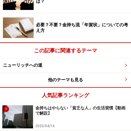
は？
ネットで「保育士の給料が安いのは、誰でもできる仕事
だからだ」という発言があって炎上したことがありま
す。
必要？不要？金持ち流「年賀状」についての考
え方
しかし現実には保育士に限らず、ほとんどの仕事は慣れ
れば誰でもできるものです。違うのは、その仕事に習熟
この記事に関連するテーマ
するまでにかかる時間と、アウトプットのクオリティだ
けです。
ニューリッチへの道
金融の仕事、貿易の仕事、物流の仕事、法律や税務の仕
他のテーマも見る
事などなど、たいていの仕事は入社して数年も経験すれ
ば、よほどひどい人でなければ誰でもできるようになり
人気記事ランキング
ます。
金持ちはやらない「貧乏な人」の生活習慣【動画
1
で解説】
それは自分の仕事を振り返ってみてもわかるのではない
2020/04/16
でしょうか。新卒で入社したときは何もできなかったけ