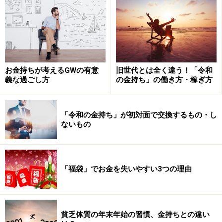
が、つまらないと感じる仕事をやっても付加価値は出せ
ないでしょう。
「器用な会社員」という弊害
お金持ちが考えるGWの有意
旧世代とは全く違う！「令和
会社員としてやっていくことは、自分の真の欲求を抑え
義な過ごし方
の金持ち」の働き方・稼ぎ方
つけて働き、それで納得してしまうという問題も内包し
ています。
「令和の金持ち」が初対面で交換するもの・し
ないもの
というのも、大学など高等教育を受けた人間であれば、
たいていの仕事は慣れればある程度の水準まではこなせ
るようになるし、職場環境にも柔軟に適応する能力を持
「福袋」でお金を失いやすい3つの理由
っているからです。ある意味器用であるがゆえに、自分
には向かないと思っても順応できてしまうのです。
貧乏体質の年末年始の習慣、金持ちとの違い
そういえば以前、保育士不足が社会問題となったとき、