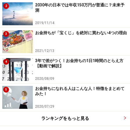
れども、今はルーチンとしてできるようになっている。
2030年の日本では年収150万円が普通に？未来予
2
測
かかる時間やクオリティは違っても、自分も同期も先輩
も後輩も、実際にこなせているでしょう。
2019/11/14
お金持ちが「宝くじ」を絶対に買わない4つの理由
3
ただし厳密には誰でもできるわけではなく、「適性」が
必要です。実際、保育士の仕事は大変で、体力と忍耐
2021/12/13
力、子どもに対する優しさやホスピタリティがないとで
3年で差がつく！お金持ちの1日1時間のとらえ方
きないと感じます。ちなみに保育士の給与が低いのは、
4
【動画で解説】
誰でもできるからではなく、補助金に依存したビジネス
モデルだからです。
2020/08/09
お金持ちになれる人はこんな人！特徴をまとめて
5
園児一人当たりに分配される補助金額は決まっている
みた！
し、園児の月齢に応じて人数あたりに必要な保育士の人
2020/07/29
数も決まっています。園の運営経費は削っても知れてい
て、歯科や皮膚科などのように自費診療の商品も作れま
ランキングをもっと見る
せん。