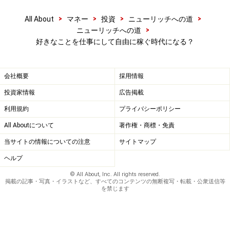
>
>
>
>
All About
マネー
投資
ニューリッチへの道
だから補助金の範囲内でしか給与を出すことができない
>
ニューリッチへの道
のです。これは同様にニュースなどで騒がれる介護関連
好きなことを仕事にして自由に稼ぐ時代になる？
の仕事も同じ理由です。つまり本人や仕事内容、運営会
社に問題があるのではなく、そもそもの制度設計という
会社概要
採用情報
構造上の問題なのです。
投資家情報
広告掲載
利用規約
プライバシーポリシー
自分らしく生きられる「働き方」を考える
All Aboutについて
著作権・商標・免責
当サイトの情報についての注意
サイトマップ
ちょっと話が逸れてしまいましたが、器用な会社員が抱
える問題は、この仕事は自分に向いていないかもしれな
ヘルプ
いとうすうす感じつつ、慣れてきてソツなくこなせるが
© All About, Inc. All rights reserved.
掲載の記事・写真・イラストなど、すべてのコンテンツの無断複写・転載・公衆送信等
ゆえに「この仕事も悪くない」「それなりに向いている
を禁じます
のかもしれない」「仕事があるだけありがたい」と、自
分をだましだまし定年を迎えてしまうかもしれないとい