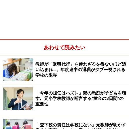
あわせて読みたい
1．英語の教科化、
2．道徳の教科化、
3．プログラミン
教師が「退職代行」を使わざるを得ないほど追
グ教育の導入
い込まれ…。年度途中の退職がタブー視される
学校の限界
では、改訂される学習指導要領のベースとなる理念や各
教科について説明していきます。
「今年の担任はハズレ」親の愚痴が子どもを壊
す。元小学校教師が断言する“黄金の3日間”の
Index
重要性
・
新学習指導要領の理念
・
英語：3年生から「外国語活動」、5・6年生では「教
科」に
「登下校の責任は学校にない」元教師が明かす