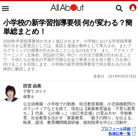
小学校の新学習指導要領 何が変わる？簡
単総まとめ！
2020年学習指導要領が大きく改訂されます。小学校における学習指導要
領の大きな変更点としては、英語と道徳が教科として導入され、またプ
ログラミングの授業が行われることになるの3点です。また、アクティブ
ラーニング（主体的、対話的で深い学び）の方法で授業が行われること
で、子供たちが進化の予測不可能な社会で将来人生を切り開く力を身に
付けることを目指します。小学校の新学習指導要領で何が変わるのか具
体的に解説します。
更新日：
2018年09月18日
田宮 由美
子育て ガイド
保育士
公立幼稚園・小学校での勤務、幼児教室展開、小児病棟慰問の
ボランティアなどを経て、現在は【家庭教育協会「子育ち親育
ち」】代表。 心の根っこ（自己肯定感）の育み方や、学校教
育、社会教育を活かす「家庭教育」「親子の関り」を伝える。
執筆、講演、教育機関職員研修、個別指導を中心に活動中。
プロフィール詳細
執筆記事一覧