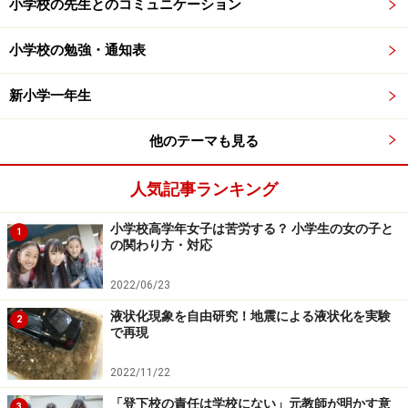
英会話や英語に触れる授業が、改訂後は2年前倒しされ
小学校の先生とのコミュニケーション
ることになります。
小学校の勉強・通知表
そして5・6年生では、年間70時間に増え、
英語は評価が
新小学一年生
伴い、成績のつく教科
となります。「聞く」「話す」に
加え、大文字・小文字の文字指導（活字体）、語順の違
他のテーマも見る
いや文構造への気づきなども指導されます。
人気記事ランキング
新学習指導要領：道徳
小学校高学年女子は苦労する？ 小学生の女の子と
1
の関わり方・対応
正式な「教科」となり、教科書も導入
2022/06/23
液状化現象を自由研究！地震による液状化を実験
2
で再現
主体的、対話的に取り組み、多様な考えを理解し、学びを深
2022/11/22
めます
「登下校の責任は学校にない」元教師が明かす意
3