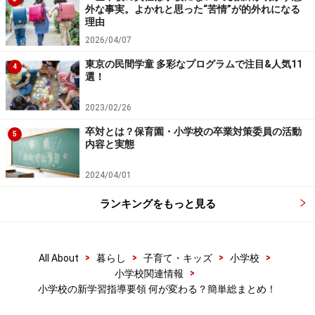
外な事実。よかれと思った“苦情”が的外れになる
理由
道徳の授業は「特別の教科である道徳」という位置付け
2026/04/07
になり、教科書も作られます。現行では、正式な教科の
扱いになっておりませんので、地域によって、取り組み
東京の民間学童 多彩なプログラムで注目&人気11
4
選！
に差が生じている問題があります。そして昨今、いじめ
や青少年の自殺が大きな社会問題となっていていること
2023/02/26
などが背景にあり、教科化されました。
卒対とは？保育園・小学校の卒業対策委員の活動
5
内容と実態
では、どのような授業内容になるのでしょうか。
2024/04/01
例えば「いじめ」をテーマにした場合、「自分はだれと
でも仲良くしたいと思いながら、実際はいじめられてい
ランキングをもっと見る
る友達を傍観している」などの状況を考え、その葛藤と
向き合い、自分とは異なる意見をもつ他者と議論を交わ
>
>
>
>
All About
暮らし
子育て・キッズ
小学校
します。
>
小学校関連情報
小学校の新学習指導要領 何が変わる？簡単総まとめ！
直ぐに解決策を出すのではなく、社会のマナーや常識あ