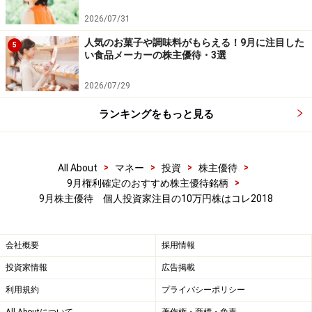
売買単位 100株
2026/07/31
予想PER（連）12.21倍
PBR（連) 1.09倍
人気のお菓子や調味料がもらえる！9月に注目した
5
い食品メーカーの株主優待・3選
予想配当利回り 1.95％
時価総額 約201億円
2026/07/29
ランキングをもっと見る
■株主優待
権利確定日：9月末
優待がもらえる株数：100株以上
>
>
>
>
All About
マネー
投資
株主優待
優待内容：
>
9月権利確定のおすすめ株主優待銘柄
東日本復興支援ジェフグルメカード
9月株主優待 個人投資家注目の10万円株はコレ2018
100株以上 500円相当
200株以上 2,000円相当
会社概要
採用情報
投資家情報
広告掲載
利用規約
プライバシーポリシー