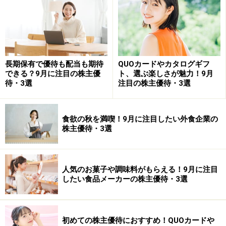
売買単位 100株
予想PER（連）15.65 倍
PBR（連) 0.75倍
予想配当利回り 3.09%
時価総額 5,325億円
長期保有で優待も配当も期待
QUOカードやカタログギフ
できる？9月に注目の株主優
ト、選ぶ楽しさが魅力！9月
待・3選
注目の株主優待・3選
■株主優待
権利確定日：3月末・9月末
食欲の秋を満喫！9月に注目したい外食企業の
優待がもらえる株数：100株以上
株主優待・3選
優待内容：
優待割引券（500円）
3月
人気のお菓子や調味料がもらえる！9月に注目
100株以上 2枚
したい食品メーカーの株主優待・3選
500株以上 4枚
1,000株以上 10枚
10,000株以上 50枚
初めての株主優待におすすめ！QUOカードや