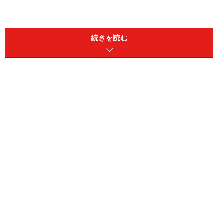
続きを読む
ヤマダ電機<9831> (東証1部)
ヤマダ電機WEB
ヤマダ電機<9831> は、群馬県高崎市に本社がある家電