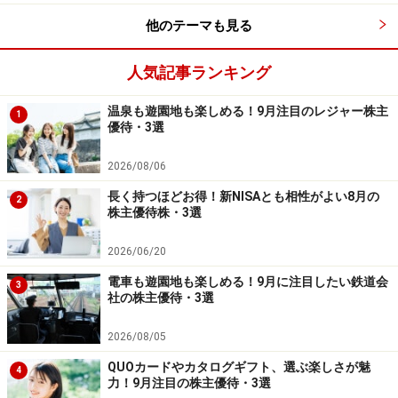
他のテーマも見る
人気記事ランキング
八洲電機<3153>（東証1部）
温泉も遊園地も楽しめる！9月注目のレジャー株主
1
優待・3選
2026/08/06
八洲電機WEB
長く持つほどお得！新NISAとも相性がよい8月の
2
株主優待株・3選
2026/06/20
八洲電機<3153>は東京都港区新橋に本社がある日立系列
の電気機器などの専門商社です。工場や企業向けに電気
電車も遊園地も楽しめる！9月に注目したい鉄道会
3
社の株主優待・3選
機器納入・設置工事まで一気通貫に提供しています。
2026/08/05
■株式データ
QUOカードやカタログギフト、選ぶ楽しさが魅
4
株価924円
力！9月注目の株主優待・3選