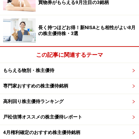
買物券がもらえる9月注目の3銘柄
※合計1,000円（税込）以上の現金による買物につき1枚
利用可（特別提供品は対象外、他の値引き券との併用不
可）
長く持つほどお得！新NISAとも相性がよい8月
※100株以上を1年以上2年未満継続保有（株主名簿に連続
の株主優待株・3選
3回以上5回未満記載）の株主には3枚、2年以上（連続5
回以上記載）の株主には4枚追加
この記事に関連するテーマ
9月
100株以上 4枚
もらえる物別・株主優待
500株以上 6枚
1,000株以上 10枚
専門家おすすめの株主優待銘柄
10,000株以上 50枚
※合計1,000円（税込）以上の現金による買物につき1枚
高利回り株主優待ランキング
利用可（特別提供品は対象外、他の値引き券との併用不
戸松信博オススメの株主優待レポート
可）
※100株以上を1年以上継続保有（株主名簿に連続3回以上
4月権利確定のおすすめ株主優待銘柄
記載）の株主には1枚追加