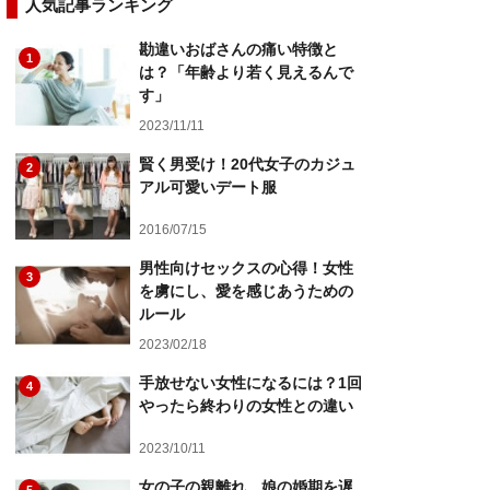
人気記事ランキング
勘違いおばさんの痛い特徴と
1
は？「年齢より若く見えるんで
す」
2023/11/11
賢く男受け！20代女子のカジュ
2
アル可愛いデート服
2016/07/15
男性向けセックスの心得！女性
3
を虜にし、愛を感じあうための
ルール
2023/02/18
手放せない女性になるには？1回
4
やったら終わりの女性との違い
2023/10/11
女の子の親離れ…娘の婚期を遅