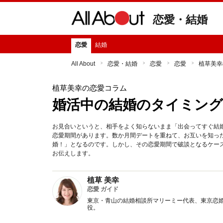
恋愛・結婚
恋愛
結婚
All About
恋愛・結婚
恋愛
恋愛
植草美幸
植草美幸の恋愛コラム
婚活中の結婚のタイミング
お見合いというと、相手をよく知らないまま「出会ってすぐ結
恋愛期間があります。数か月間デートを重ねて、お互いを知っ
婚！」となるのです。しかし、その恋愛期間で破談となるケー
お伝えします。
植草 美幸
恋愛 ガイド
東京・青山の結婚相談所マリーミー代表、東京恋
役。