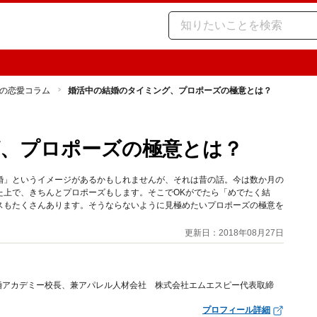
の恋愛コラム
婚活中の結婚のタイミング、プロポーズの極意とは？
、プロポーズの極意とは？
婚」というイメージがあるかもしれませんが、それは昔の話。今は数か月の
た上で、きちんとプロポーズもします。そこでOKがでたら「めでたく結
スもたくさんあります。そうならないように見極めたいプロポーズの極意を
更新日：2018年08月27日
婚アカデミー校長、兼アパレル人材会社 株式会社エムエスピー代表取締
プロフィール詳細