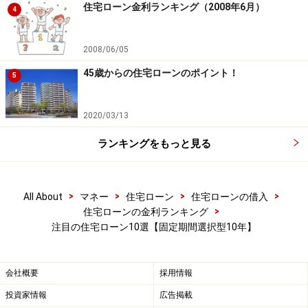
変わらないのであれば、総返済額を大幅に抑えることが
住宅ローン金利ランキング（2008年6月）
4
可能となります。
2008/06/05
45歳からの住宅ローンのポイント！
5
住信SBIネット銀行
金利自体を見ると、第１位のじぶん銀行より0.1％以上も
2020/03/13
高くなっていますが、精神障害を除くすべての病気・ケ
ランキングをもっと見る
ガを保障の対象とする「全疾病保障」がついての金利と
なるため、万一のために備えるという意味では、非常に
魅力的な商品です。一般的に、この「全疾病保障」の内
>
>
>
>
All About
マネー
住宅ローン
住宅ローンの借入
容は、金利を0.3％前後上乗せすることで保障されるた
>
住宅ローンの金利ランキング
め、実質、最も低い金利といっても過言ではありませ
注目の住宅ローン10選【固定期間選択型10年】
ん。なお、当初固定期間（10年）を過ぎると、引下幅が
縮小することに注意すべきなのは、前述のとおりです。
会社概要
採用情報
投資家情報
広告掲載