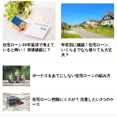
住宅ローン35年返済で考えて
年収別に確認！住宅ローン、
いると怖い！ 老後破綻に？
いくらまでなら借りても大丈
夫？
「固定期間選択型」の10年、注目の住宅ローン
ボーナスをあてにしない住宅ローンの組み方
じぶん銀行
住宅ローン控除にミスが？ 注意したい3つのケ
当初固定期間（10年）に教育資金などいろいろ費用がか
ース
さむことを想定されている方にとっては、借入時の店頭
表示金利から大幅に下げられている低金利がおすすめで