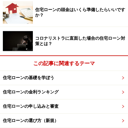
す。しかも、「がん」と診断されただけで住宅ローン残
住宅ローンの頭金はいくら準備したらいいです
高が半分になる「がん保障特約（50％）」が無料で付帯
か？
していることもプラス材料です。当初10年金利が最も低
いため、短い期間での返済を予定しているのであれば、
イチオシですが、当初固定期間（10年）を過ぎると、引
コロナリストラに直面した場合の住宅ローン対
策とは？
下幅が縮小することには注意しましょう。
この記事に関連するテーマ
りそな銀行
住宅ローンの基礎を学ぼう
低金利の代表格は、じぶん銀行をはじめとしたネット銀
行ですが、金利差はわずか0.005％となっており、また、
住宅ローンの金利ランキング
りそな銀行のような都市銀行であれば、店舗で直接相談
しやすい点も安心材料といえます。なお、当初固定期間
住宅ローンの申し込みと審査
（10年）を過ぎると、引下幅が縮小することに注意すべ
住宅ローンの選び方（新規）
きなのは、じぶん銀行と同様です。