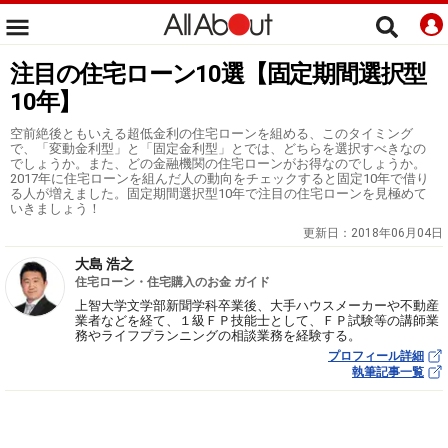
注目の住宅ローン10選【固定期間選択型
10年】
空前絶後ともいえる超低金利の住宅ローンを組める、このタイミング
で、「変動金利型」と「固定金利型」とでは、どちらを選択すべきなの
でしょうか。また、どの金融機関の住宅ローンがお得なのでしょうか。
2017年に住宅ローンを組んだ人の動向をチェックすると固定10年で借り
る人が増えました。固定期間選択型10年で注目の住宅ローンを見極めて
いきましょう！
更新日：
2018年06月04日
大島 浩之
住宅ローン・住宅購入のお金 ガイド
上智大学文学部新聞学科卒業後、大手ハウスメーカーや不動産
業者などを経て、１級ＦＰ技能士として、ＦＰ試験等の講師業
務やライフプランニングの相談業務を経験する。
プロフィール詳細
執筆記事一覧