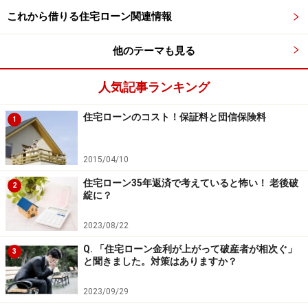
これから借りる住宅ローン関連情報
他のテーマも見る
人気記事ランキング
住宅ローンのコスト！保証料と団信保険料
1
2015/04/10
住宅ローン35年返済で考えていると怖い！ 老後破
2
綻に？
みずほ銀行
2023/08/22
Q. 「住宅ローン金利が上がって破産者が相次ぐ」
3
長めの返済を計画しているのであれば、当初固定期間
と聞きました。対策はありますか？
（10年）を過ぎても、引下幅が変わらないことが魅力で
す。仮に、固定特約期間終了後の店頭金利が、借入時と
2023/09/29