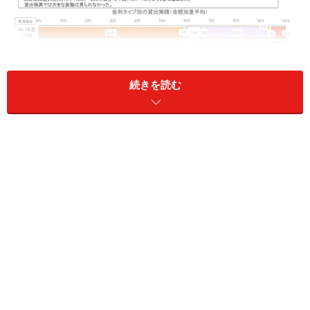
続きを読む
2016年度の金利タイプ別の新規貸出額では、前年度と比較し
て、「変動金利型」の割合が大幅に減少（61.8％→49.9％）
し、「固定期間選択型」の10年（18.2％→28.8％）が大幅に
増加 出所：独立行政法人住宅金融支援機構「2017年度
民間住宅ローンの貸出動向調査結果」
そこで、今、注目される「固定期間選択型」の10年を検
討するにあたり、どの金融機関の住宅ローンがお得なの
か、返済計画別に確認していこうと思います。