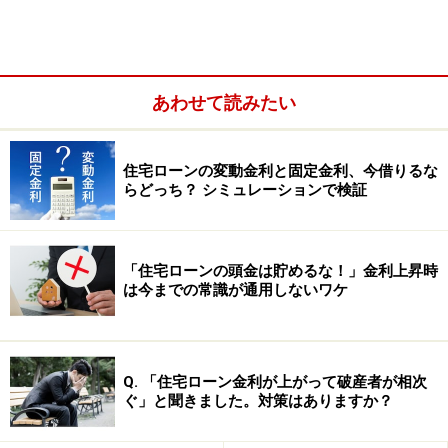
「固定期間選択型」の10年、注目の住宅ロ
ーンは
あわせて読みたい
まず、お得なのか否かを判断するにあたり、当初10年金
利の低さに着目して、都市銀行4行を含む主な金融機関
住宅ローンの変動金利と固定金利、今借りるな
らどっち？ シミュレーションで検証
10行をランキングしたものが、下図となります。また、
特に注目すべきポイントがある銀行についても解説しま
す。
「住宅ローンの頭金は貯めるな！」金利上昇時
は今までの常識が通用しないワケ
Q. 「住宅ローン金利が上がって破産者が相次
ぐ」と聞きました。対策はありますか？