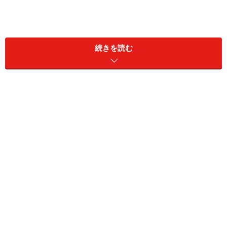
続きを読む
預金できる金融機関は数えきれないほどあ
る！
預金ができるのは大手銀行だけではありません。日本に
は預金できる金融機関が数えきれないほどあります。下
記は金融庁のホームページに載っている「免許・許可・
登録等を受けている業者一覧」のうち、預金取扱等金融
機関の数です。銀行持株会社等は除いています。
都市・信託・その他銀行……34行
外国銀行……56行