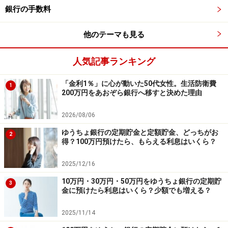
銀行の手数料
関西みらい銀行……【
プレ年金定期
】
金利0.252％
、
当行での公的年金受取予定者
他のテーマも見る
SBJ銀行……【
SOL×GUDETAMAサンキューキャンペ
ーン定期
】
金利0.25％
、ネット申込限定
人気記事ランキング
auじぶん銀行……【
円定期預金
】金利0.20％、100万
「金利1％」に心が動いた50代女性。生活防衛費
1
円以上の預入で4000円プレゼントのキャンペーン
200万円をあおぞら銀行へ移すと決めた理由
（諸条件あり）を実施中
2026/08/06
ゆうちょ銀行の定期貯金と定額貯金、どっちがお
2
auじぶん銀行の円定期預金キャンペーンで受け取れる
得？100万円預けたら、もらえる利息はいくら？
4000円は、価値としては100万円を金利0.5％で1年間預
2025/12/16
けた場合の利息に近いので、利息とキャンペーンを合わ
10万円・30万円・50万円をゆうちょ銀行の定期貯
せれば非常に魅力的ではないでしょうか。
3
金に預けたら利息はいくら？少額でも増える？
以前、清水銀行の
清水エスパルス応援定期預金
を取り上
2025/11/14
げました。預金金利は「金利0.10％＋清水エスパルスが