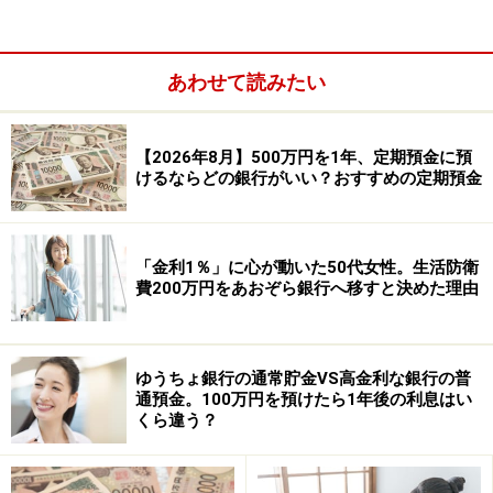
地方銀行……62行
あわせて読みたい
【2026年8月】500万円を1年、定期預金に預
けるならどの銀行がいい？おすすめの定期預金
「金利1％」に心が動いた50代女性。生活防衛
費200万円をあおぞら銀行へ移すと決めた理由
第二地方銀行……37行
ゆうちょ銀行の通常貯金VS高金利な銀行の普
通預金。100万円を預けたら1年後の利息はい
信用金庫……254金庫
くら違う？
労働金庫……13金庫
信用組合……145組合