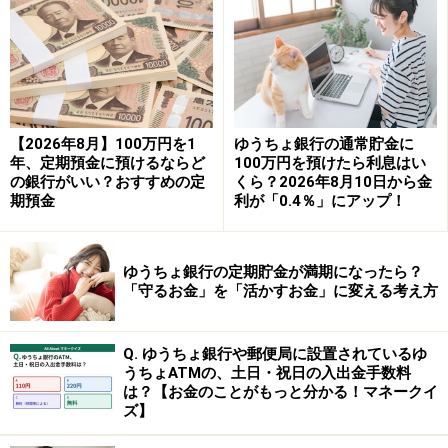
※銀行は令和3年4月5日時点（埼玉りそな銀行を含む）、
外国銀行は令和3年11月22日時点、地方銀行は令和3年5
月1日時点、第二地方銀行は令和2年1月1日時点、信用金
庫は令和3年2月3日時点、労働金庫は平成27年7月1日時
点、信用組合は令和3年3月18日時点
【2026年8月】100万円を1
ゆうちょ銀行の通常貯金に
年、定期預金に預けるならど
100万円を預けたら利息はい
の銀行がいい？おすすめの定
くら？2026年8月10日から金
合計すると601にもなります。外国銀行は預金できない
期預金
利が「0.4％」にアップ！
場合も多いですが、外国銀行を除いたとしても545あり
ます。この他に、全国にあるJA（農協）でも預金はで
ゆうちょ銀行の定期貯金が満期になったら？
き、預け先を選ぶのに悩んでしまう人も多いのではない
「守るお金」を「活かすお金」に変える考え方
でしょうか。
Q. ゆうちょ銀行や郵便局に設置されているゆ
うちょATMの、土日・祝日の入出金手数料
定期預金はどこも同じだと思っていたら大
は？【お金のことがもっと分かる！マネークイ
ズ】
間違い！