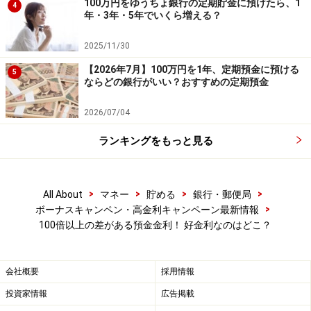
100万円をゆうちょ銀行の定期貯金に預けたら、1
4
年・3年・5年でいくら増える？
2021明治安田生命J1リーグのホームゲーム（全19試合）
で勝つごとに0.01％上乗せて最高0.29％」となってい
2025/11/30
て、魅力ある預金金利を期待できました。2021年のシー
【2026年7月】100万円を1年、定期預金に預ける
5
ズンが終了し預金金利が確定しています。金利0.10％＋
ならどの銀行がいい？おすすめの定期預金
0.05％（19試合中5勝）＝0.15％でした。来シーズンに期
2026/07/04
待しましょう！
ランキングをもっと見る
信用金庫別の注目預金金利
>
>
>
>
All About
マネー
貯める
銀行・郵便局
次に魅力的な金利を用意している信用金庫をご紹介しま
>
ボーナスキャンペン・高金利キャンペーン最新情報
す。
100倍以上の差がある預金金利！ 好金利なのはどこ？
城南信用金庫……【
節電プレミアム預金
】（預入金額
会社概要
採用情報
100万円以下）
金利1.00％
、10万円以上の省電力に
投資家情報
広告掲載
関する設備投資をした人に限定