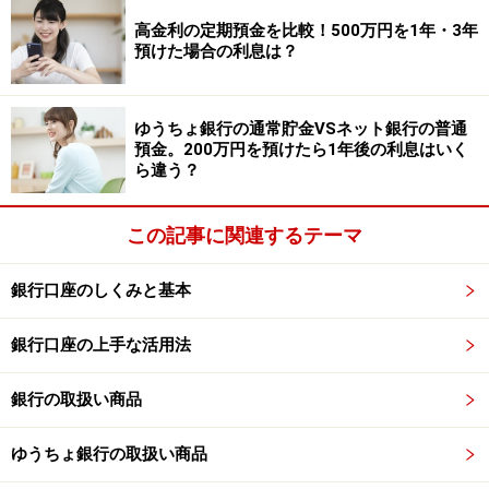
護送船団の時代はとうの昔に終わっており、今は金融機
高金利の定期預金を比較！500万円を1年・3年
関によって預金金利が違います。100万円を1年預ける場
預けた場合の利息は？
合でも、0.01％で預けたら100円（税引前）の利息が
0.25％で預けたら2500円（税引前）です。金利で庶民を
ゆうちょ銀行の通常貯金VSネット銀行の普通
応援してくれる素晴らしい金融機関がないか、預入期間
預金。200万円を預けたら1年後の利息はいく
1年で100万円を預けた場合の金利を確認してみたとこ
ら違う？
ろ、気になる金利を用意している金融機関がいくつか見
つかりました。金利は税引き前です。まずは銀行から紹
この記事に関連するテーマ
介します。
銀行口座のしくみと基本
鳥取銀行……【
退職金専用定期
】
金利0.502％
、当行
銀行口座の上手な活用法
での公的年金受取者（予約を含む）で受取1年以内
の退職金を預入れ／【
株主優待定期預金
】
金利
銀行の取扱い商品
0.502％
、3000株以上保有の株主
愛媛銀行四国八十八カ所支店……【
100万円限定だん
ゆうちょ銀行の取扱い商品
だん定期預金
】
金利0.27％
、1人100万円1口のみ