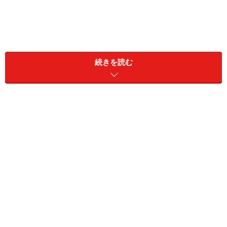
続きを読む
箇条書きの先頭に行頭文字を付けたスライド。このほうが箇
条書きを区別しやすい
一方、「段落番号」とは「1.2.3」や丸数字、漢数字など
の連番のことです。料理の手順を示したり、「ポイント
は3つ！」といったタイトルの箇条書きに付けると、わ
かりやすさがアップします。