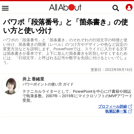
パワポ「段落番号」と「箇条書き」の使
い方と使い分け
パワポの「段落番号」と「箇条書き」のそれぞれの行頭文字の特徴と使
い分け、箇条書きの階層（レベル）のつけ方やデザインや色など設定の
変更方法などを説明します。PowerPointでは、スライドに入力する文字
は箇条書きが基本です。上下に並んだ箇条書きを区別しやすくするため
には、「行頭文字」と呼ばれる記号や数字を先頭に付けるといいでしょ
う。
更新日：
2022年08月16日
井上 香緒里
パワーポイントの使い方 ガイド
テクニカルライターとして、PowerPointを中心にIT書籍や雑誌
で執筆多数。2007年～2015年にマイクロソフトのMVPアワード
受賞。
プロフィール詳細
執筆記事一覧