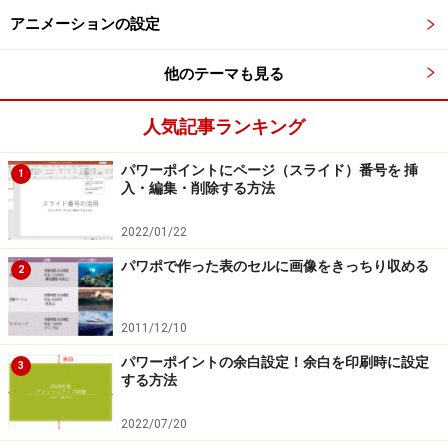
行頭文字の色やサイズを変更する
アニメーションの設定
行頭文字の色とサイズは、スライドに適用している「テ
他のテーマも見る
ーマ」によって自動的に決まっていますが、あとから変
更できます。ここでは、矢印の行頭文字を150%拡大し、
人気記事ランキング
「オレンジ」の色に変更します。
パワーポイントにページ（スライド）番号を 挿
1
入・編集・削除する方法
それには、箇条書きのプレースホルダー（＝枠）の外枠
をクリックして、箇条書き全体を選択します。
2022/01/22
パワポで作った表のセルに画像をきっちり収める
2
2011/12/10
プレースホルダー内の箇条書きをドラッグして選択してもよ
い
パワーポイントの余白設定！余白を印刷時に設定
3
する方法
「ホーム」タブの「箇条書き」（もしくは「段落番
2022/07/20