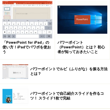
行頭文字を設定する
まず、行頭文字を設定する基本操作を確認します。最初
に、箇条書きのプレースホルダー（＝枠）の外枠をクリ
「PowerPoint for iPad」の
パワーポイント
ックして、箇条書き全体を選択します。
使い方！iPadでパワポを使お
（PowerPoint）とは？ 初心
う
者が知っておきたいこと
パワーポイントでルビ（ふりがな）を振る方法
プレースホルダー内にカーソルが点滅しているときは、もう
とは？
一度外枠をクリックする
パワーポイントで自己紹介スライドを作るコ
次に、「ホーム」タブの「箇条書き」（もしくは「段落
ツ！ スライド1枚で完結
番号」）ボタンの▼をクリックし、行頭文字の一覧が表
示されたら、目的の記号をクリックします。