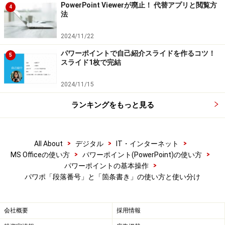
号」）ボタンの▼をクリックし、メニューの「箇条書き
PowerPoint Viewerが廃止！ 代替アプリと閲覧方
4
と段落番号」をクリックします。
法
2024/11/22
パワーポイントで自己紹介スライドを作るコツ！
5
スライド1枚で完結
行頭文字の詳細を設定するには、専用の画面を開く必要があ
る
2024/11/15
ランキングをもっと見る
「箇条書きと段落番号」ダイアログボックスが表示され
たら、「サイズ」を「150％」に変更します。続けて
「色」の▼ボタンをクリックして一覧から「オレンジ」
>
>
>
All About
デジタル
IT・インターネット
をクリックして「OK」ボタンをクリックします。
>
>
MS Officeの使い方
パワーポイント(PowerPoint)の使い方
>
パワーポイントの基本操作
パワポ「段落番号」と「箇条書き」の使い方と使い分け
「ユーザー設定」ボタンをクリックすると、記号の一覧から
会社概要
採用情報
行頭文字を選べる。また、オリジナルの画像を行頭文字に使
いたい場合は、「図」ボタンをクリックして保存済みの画像