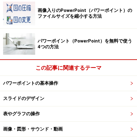
画像入りのPowerPoint（パワーポイント）の
ファイルサイズを縮小する方法
マウスポインターを記号に合わせると、その場で結果を確認
できる
パワーポイント（PowerPoint）を無料で使う
4つの方法
これで、プレースホルダー内のすべての箇条書きの先頭
に、指定した行頭文字が表示されます。行頭文字を解除
この記事に関連するテーマ
するには、もう一度「ホーム」タブの「箇条書き」（も
しくは「段落番号」）ボタンを直接クリックします。
パワーポイントの基本操作
スライドのデザイン
「箇条書き」の行頭文字を設定できた
表やグラフの操作
画像・図形・サウンド・動画