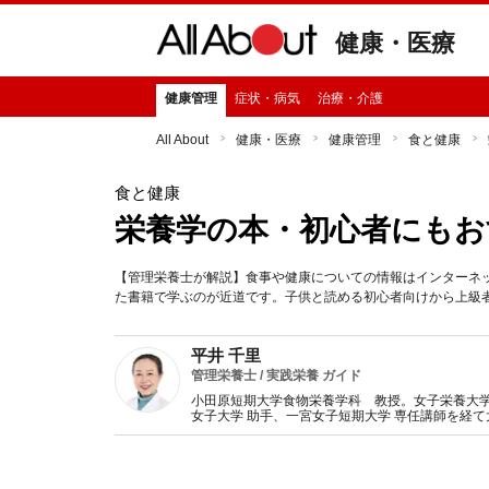
健康・医療
健康管理
症状・病気
治療・介護
All About
健康・医療
健康管理
食と健康
食と健康
栄養学の本・初心者にもお
【管理栄養士が解説】食事や健康についての情報はインターネ
た書籍で学ぶのが近道です。子供と読める初心者向けから上級
平井 千里
管理栄養士 / 実践栄養 ガイド
小田原短期大学食物栄養学科 教授。女子栄養大
女子大学 助手、一宮女子短期大学 専任講師を経
任者（栄養相談も実施）。現在は教壇に立つ傍ら