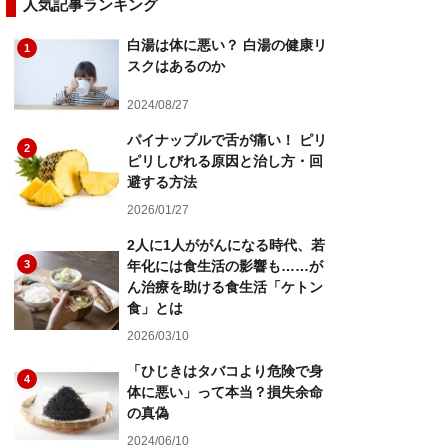
人気記事ランキング
白湯は体に悪い？ 白湯の健康リ
1
スクはあるのか
2024/08/27
パイナップルで舌が痛い！ ピリ
2
ピリしびれる原因と治し方・回
避する方法
2026/01/27
2人に1人ががんになる時代、若
3
年化には食生活の影響も……が
ん治療を助ける食生活「ケトン
食」とは
2026/03/10
「ひじきはタバコより危険で身
4
体に悪い」って本当？損失余命
の真偽
2024/06/10