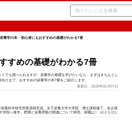
栄養学の本・初心者にもおすすめの基礎がわかる7冊
すすめの基礎がわかる7冊
ットでも調べられますが、栄養学の基礎を学びたいなら、まずはきちんとし
者向けまで、おすすめの栄養学の本7冊をご紹介します。
更新日：2020年02月07日
学栄養科学研究所客員研究員。女子栄養大学大学院 博士課程修了。名古屋
て大学院へ進学。肥満と栄養摂取の関連について研究。前職は病院栄養科責
...続きを読む
、実践に即した栄養情報を発信。