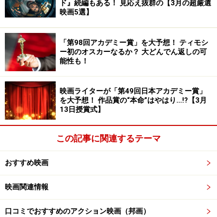
ド』続編もある！ 見応え抜群の【3月の超厳選
それまでもマーベル（コミックのブランド名）ヒーロー
映画5選】
の実写映画は作られてはいましたが、2008年公開の『ア
イアンマン』を皮切りに“続きもの”としてフランチャイ
「第98回アカデミー賞」を大予想！ ティモシ
ズ化をすることで、人気も作品のクオリティもうなぎ登
ー初のオスカーなるか？ 大どんでん返しの可
能性も！
りとなっていったのです。
これまでどのような作品が作られてきたのか、そのタイ
映画ライターが「第49回日本アカデミー賞」
を大予想！ 作品賞の“本命”はやはり…!?【3月
トルと公開年を、“フェイズ”をいう区切りごとに一覧に
13日授賞式】
すると以下になります。
この記事に関連するテーマ
【フェイズ1】
1：『アイアンマン』2008年公開
おすすめ映画
2：『インクレディブル・ハルク』2008年公開
3：『アイアンマン2』2010年公開
映画関連情報
4：『マイティ・ソー』2011年公開
5：『キャプテン・アメリカ/ザ・ファースト・アベンジ
口コミでおすすめのアクション映画（邦画）