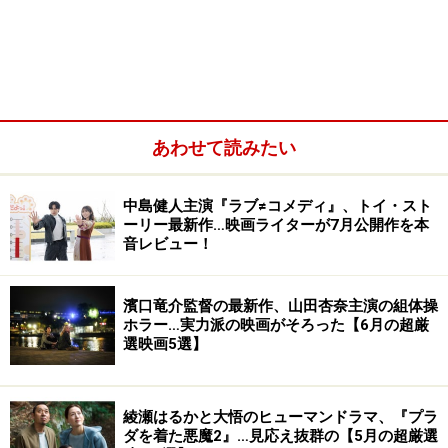
<INDEX>
1：マーベル作品の時系列は？ 最大限に楽しむ方法はこ
れだ！
あわせて読みたい
2：「この作品から観てもまったく問題なし」な3作品は
これだ！
中島健人主演『ラブ≠コメディ』、トイ・スト
ーリー最新作…映画ライターが7月公開作を本
3：後回しにしても良い作品はこれだ！
音レビュー！
4：『ブラックパンサー』のための“最短距離”の観る順番
はこれだ！
濱口竜介監督の最新作、山田杏奈主演の組体操
5：その監督の映画を観ておくともっと楽しめる？
ホラー…実力派の映画がそろった【6月の超厳
まとめ：マーベル作品のハードルは決して高くない！
選映画5選】
綾瀬はるかと大悟のヒューマンドラマ、『プラ
1：マーベル作品の時系列は？ 最大限に楽
ダを着た悪魔2』…見応え抜群の【5月の超厳選
しむ方法はこれだ！