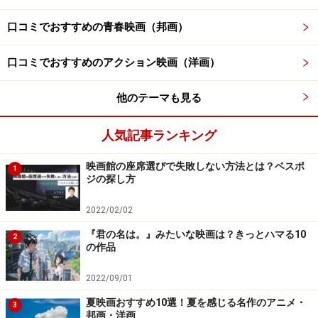
ャー』2011年公開
口コミでおすすめの青春映画（邦画）
6：『アベンジャーズ』2012年公開
口コミでおすすめのアクション映画（洋画）
【フェイズ2】
7：『アイアンマン3』2013年公開
他のテーマも見る
8：『マイティ・ソー/ダーク・ワールド』2013年公開
9：『キャプテン・アメリカ/ウィンター・ソルジャー』
人気記事ランキング
2014年公開
映画館の座席選びで失敗しない方法とは？ベスポ
10：『ガーディアンズ・オブ・ギャラクシー』2014年公
1
ジの探し方
開
11：『アベンジャーズ/エイジ・オブ・ウルトロン』
2022/02/02
2015年公開
『君の名は。』みたいな映画は？きっとハマる10
2
の作品
12：『アントマン』2015年公開
2022/09/01
【フェイズ3】
夏映画おすすめ10選！夏を感じる名作のアニメ・
3
13：『シビル・ウォー/キャプテン・アメリカ』2016年
邦画・洋画