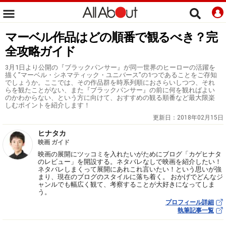
マーベル作品はどの順番で観るべき？完
全攻略ガイド
3月1日より公開の『ブラックパンサー』が同一世界のヒーローの活躍を
描く”マーベル・シネマティック・ユニバース”の1つであることをご存知
でしょうか。ここでは、その作品群を時系列順におさらいしつつ、それ
らを観たことがない、また『ブラックパンサー』の前に何を観ればよい
のかわからない、という方に向けて、おすすめの観る順番など最大限楽
しむポイントを紹介します！
更新日：
2018年02月15日
ヒナタカ
映画 ガイド
映画の展開にツッコミを入れたいがためにブログ「カゲヒナタ
のレビュー」を開設する。ネタバレなしで映画を紹介したい！
ネタバレしまくって展開にあれこれ言いたい！という思いが強
まり、現在のブログのスタイルに落ち着く。 おかげでどんなジ
ャンルでも幅広く観て、考察することが大好きになってしま
う。
プロフィール詳細
執筆記事一覧