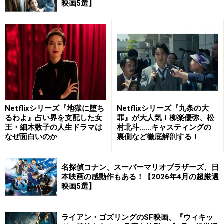
映画5選】
『ブラックパンサー』を含む、この“同一世界のヒーロー
の活躍を描く”作品群は
マーベル・シネマティック・ユニ
バース
Netflixシリーズ『地獄に堕ち
Netflixシリーズ『九条の大
るわよ』占い界を支配した女
罪』が大人気！柳楽優弥、松
王・細木数子の人生ドラマは
村北斗……キャスティングの
なぜ面白いのか
裏側など徹底解剖する！
名探偵コナン、スーパーマリオブラザーズ、日
本映画の感動作もある！【2026年4月の超厳選
映画5選】
と呼ばれており、もう10年も続いています。
ライアン・ゴズリングのSF映画、『ウィキッ