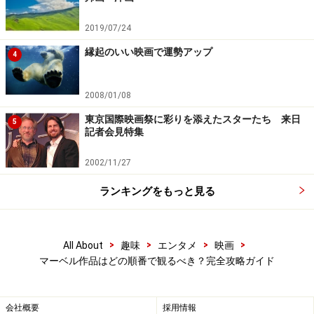
公開
2019/07/24
14：『ドクター・ストレンジ』2016年公開
15：『ガーディアンズ・オブ・ギャラクシー: リミック
縁起のいい映画で運勢アップ
4
ス』：2017年公開
16：『スパイダーマン:ホームカミング』：2017年公開
2008/01/08
17：『マイティ・ソー バトルロイヤル』：2017年公開
東京国際映画祭に彩りを添えたスターたち 来日
5
18：『ブラックパンサー』：2018年3月1日公開予定
記者会見特集
19：『アベンジャーズ/インフィニティ・ウォー』：
2002/11/27
2018年4月27日公開予定
20：『アントマン・アンド・ザ・ワスプ（原題）』：ア
ランキングをもっと見る
メリカでは2018年7月6日公開予定
（以降も続く）
>
>
>
>
All About
趣味
エンタメ
映画
マーベル作品はどの順番で観るべき？完全攻略ガイド
先に結論を言ってしまいましょう。マーベル・シネマテ
ィック・ユニバースを
最大限に楽しむには、シリーズ第
1作目『アイアンマン』を最初に観て、以降もこの公開
会社概要
採用情報