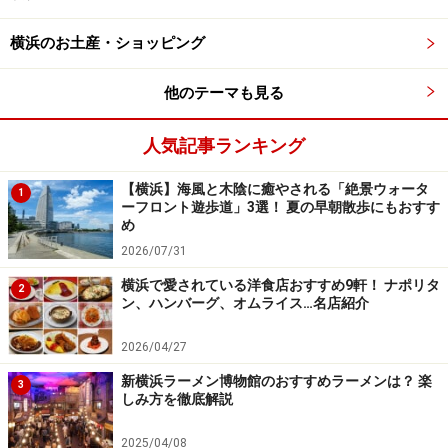
11:00 - 15:00／カフェタイム15:00 - 17:00／ディナータイ
ム17:00 - 21:00
横浜のお土産・ショッピング
定休日：なし ※年末年始除く
交通・アクセス：横浜駅みなみ東口通路直通、横浜駅東
他のテーマも見る
口より徒歩約2分
URL：
アソビル DAIGOMI BURGER
人気記事ランキング
【横浜】海風と木陰に癒やされる「絶景ウォータ
1
ーフロント遊歩道」3選！ 夏の早朝散歩にもおすす
め
2026/07/31
【みなとみらい】ウマミバーガー（UMAMI
BURGER）みなとみらい店
横浜で愛されている洋食店おすすめ9軒！ ナポリタ
2
ン、ハンバーグ、オムライス…名店紹介
2026/04/27
新横浜ラーメン博物館のおすすめラーメンは？ 楽
3
しみ方を徹底解説
店内はテーブル席、ボックス席など全47席。テイクアウトし
て周辺の緑地スペースで食べることも（画像提供：
2025/04/08