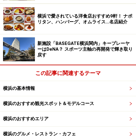
チーズをたっぷりかける「NYCラクレットチーズフォー
ル（＋800円）」もしくは、「焦がしチーズチップス
横浜で愛されている洋食店おすすめ9軒！ ナポ
リタン、ハンバーグ、オムライス…名店紹介
（＋600円）」の2種類から選べます。
新施設「BASEGATE横浜関内」キープレーヤ
ーはDeNA？ スポーツ主軸の再開発で輝き取り
戻す
「D.G.M（だいごみ）チーズバーガー（1100円）」にプラス
料金でラクレットチーズをトッピング（2019年3月13日撮
この記事に関連するテーマ
影）
横浜の基本情報
【DATA】
場所：横浜市西区高島2-14-9 アソビル 1階「横浜駅東口
横浜のおすすめ観光スポット＆モデルコース
POST STREET」
横浜のおすすめエリア
TEL：045-594-9138
営業時間：11:00 - 21:00（20:30LO） ※ランチタイム
横浜のグルメ・レストラン・カフェ