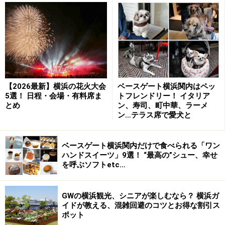
“チーズが主役のチーズバーガー”をコンセプトとし、バ
ンズ、パティからサイドメニューまで、チーズの魅力を
引き出すメニューが楽しめます。
基本メニューは、ビーフ100%のパティが入った
「D.G.M（だいごみ）チーズバーガー（1100円）」と、
【2026最新】横浜の花火大会
ベースゲート横浜関内はペッ
5選！ 日程・会場・有料席ま
トフレンドリー！ イタリア
自家製ローストビーフが入った「D.G.M（だいごみ）ロー
とめ
ン、寿司、町中華、ラーメ
ストビーフチーズバーガー（1400円）」の2種類。
ン…テラス席で愛犬と
ベースゲート横浜関内だけで食べられる「ワン
ハンドスイーツ」9選！ “最高の”シュー、幸せ
を呼ぶソフトetc…
トロトロなラクレットチーズをたっぷりかける「NYCラクレ
ットチーズフォール（＋800円）」（2019年3月13日撮影）
GWの横浜観光、シニアが楽しむなら？ 横浜ガ
イドが教える、混雑回避のコツとお得な割引ス
ポット
追加料金のチーズトッピングは、マストで！ ラクレット