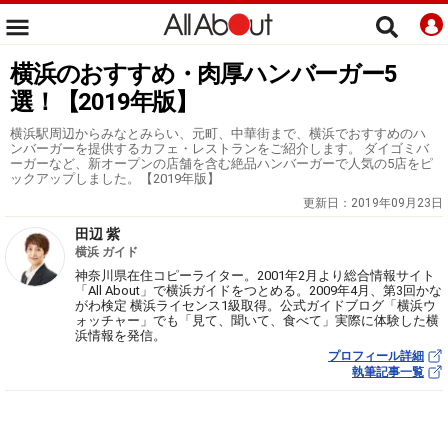
横浜のおすすめ・肉厚ハンバーガー5
選！【2019年版】
横浜駅周辺からみなとみらい、元町、中華街まで、横浜でおすすめのハ
ンバーガーを提供するカフェ・レストランをご紹介します。 ダイゴミバ
ーガーなど、新オープンの店舗を含む絶品ハンバーガーで人気の5店をピ
ックアップしました。【2019年版】
更新日：
2019年09月23日
田辺 紫
横浜 ガイド
神奈川県在住コピーライター。2001年2月より総合情報サイト
「All About」で横浜ガイドをつとめる。2009年4月、第3回かな
がわ検定 横浜ライセンス1級取得。公式ガイドブログ「横浜ウ
ォッチャー」でも「見て、聞いて、食べて」実際に体験した横
浜情報を発信。
プロフィール詳細
執筆記事一覧