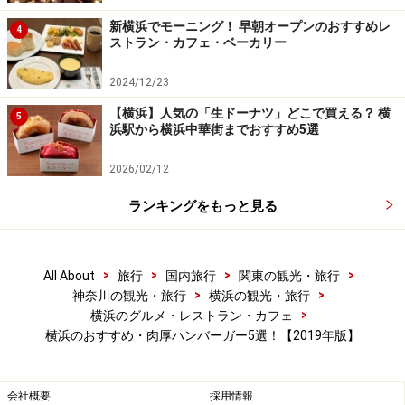
UMAMI BURGER）
新横浜でモーニング！ 早朝オープンのおすすめレ
4
ストラン・カフェ・ベーカリー
アメリカ・ロサンゼルス発のハンバーガーレストラン
2024/12/23
「UMAMI BURGER（ウマミバーガー）」の日本第2号店
【横浜】人気の「生ドーナツ」どこで買える？ 横
5
が横浜・みなとみらいに2018年9月22日にオープン。
浜駅から横浜中華街までおすすめ5選
2026/02/12
場所は、みなとみらい線 みなとみらい駅 4番出口直結
「MMcruise（エムエムクルーズ）」1階。オフィスのあ
ランキングをもっと見る
る「みなとみらいセンタービル」内になります。
>
>
>
>
All About
旅行
国内旅行
関東の観光・旅行
>
>
神奈川の観光・旅行
横浜の観光・旅行
>
横浜のグルメ・レストラン・カフェ
UMAMI BURGER（ウマミバーガー、1380円税別）（2018年9
月20日撮影）
横浜のおすすめ・肉厚ハンバーガー5選！【2019年版】
会社概要
採用情報
看板メニューとなる「UMAMI BURGER（ウマミバーガ