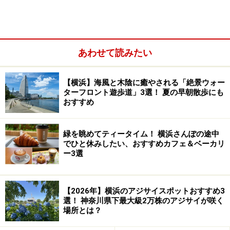
あわせて読みたい
【横浜】海風と木陰に癒やされる「絶景ウォー
ターフロント遊歩道」3選！ 夏の早朝散歩にも
おすすめ
チーズ好きな人の、チーズ好きな人による、チーズ好きな人
になってもらうためのレストラン「DAIGOMI」の新業態店・
緑を眺めてティータイム！ 横浜さんぽの途中
DAIGOMI BURGER（ダイゴミ バーガー）（2019年3月13日撮
でひと休みしたい、おすすめカフェ＆ベーカリ
影）
ー3選
複合型体験エンターテインメントビル「アソビル」1階
にあるグルメフロア「横浜駅東口POST STREET」に
【2026年】横浜のアジサイスポットおすすめ3
2019年3月15日にオープンした、チーズバーガー専門店
選！ 神奈川県下最大級2万株のアジサイが咲く
場所とは？
「DAIGOMI BURGER（ダイゴミバーガー）」。