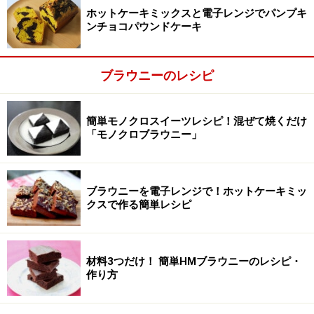
ホットケーキミックスと電子レンジでパンプキ
ンチョコパウンドケーキ
ブラウニーのレシピ
簡単モノクロスイーツレシピ！混ぜて焼くだけ
生クリームとチョコレートを混ぜる
2
「モノクロブラウニー」
粗くくだいた板チョコレートと生クリームを耐熱容器に
入れ、600wの電子レンジに1分かけて、チョコレートを
溶かします。レンジから出して、全体がなめらかになる
ブラウニーを電子レンジで！ホットケーキミッ
クスで作る簡単レシピ
までよく混ぜます。
材料3つだけ！ 簡単HMブラウニーのレシピ・
作り方