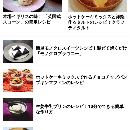
卵とグラニュー糖を混ぜる
1
本場イギリスの味！ 「英国式
ホットケーキミックスと洋梨
ボウルに卵を入れ、溶きほぐします。グラニュー糖を加
スコーン」の簡単レシピ
作るタルトのレシピ！クラフ
ティタルト
え、グラニュー糖のざらざらがなくなって、全体がふん
わりと白っぽくなるまで、泡立て器でよく混ぜます。
簡単モノクロスイーツレシピ！混ぜて焼くだけ
「モノクロブラウニー」
ホットケーキミックスで作るチョコチップパン
プキンマフィンのレシピ
生姜牛乳プリンのレシピ！10分でできる簡単
な作り方