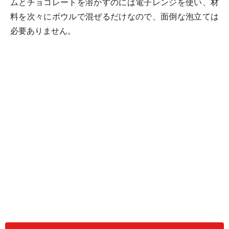
ムとチョコレートを溶かすのには電子レンジを使い、材
料を次々にボウルで混ぜるだけなので、面倒な泡立ては
必要ありません。
焼き時間も入れてわずか30分で、本格カカオが香るしっ