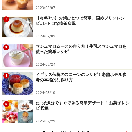
ふるった粉類を加える
4
2023/03/07
薄力粉とカカオパウダーを合わせてふるい、粉っぽさが
【材料3つ】お鍋ひとつで簡単、固めプリンレシ
2
なくなるまでゴムベラでよく混ぜます。
ピ…レトロな喫茶店風
2024/07/02
マシュマロムースの作り方！牛乳とマシュマロを
3
使った簡単レシピ
2024/09/24
イギリス伝統のスコーンのレシピ！老舗ホテル参
4
考の本格的な作り方
2024/05/10
たった5分ですぐできる簡単デザート！ お菓子レシ
5
ピ15選
2025/07/29