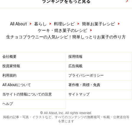
ランキングをもっと見る
>
>
>
>
All About
暮らし
料理レシピ
簡単お菓子レシピ
>
ケーキ・焼き菓子のレシピ
オーブンで焼く
5
生チョコブラウニーの人気レシピ！簡単しっとりお菓子の作り方
型にオーブンペーパーを敷き、生地を流し入れ、表面を
平らにし、160℃のオーブンで20分焼きます。
会社概要
採用情報
投資家情報
広告掲載
利用規約
プライバシーポリシー
All Aboutについて
著作権・商標・免責
当サイトの情報についての注意
サイトマップ
ヘルプ
© All About, Inc. All rights reserved.
掲載の記事・写真・イラストなど、すべてのコンテンツの無断複写・転載・公衆送信等
を禁じます