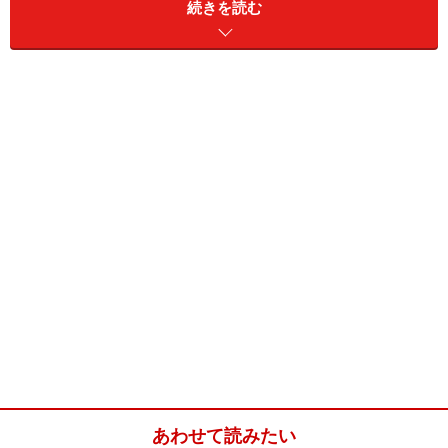
とり濃厚なブラウニーが簡単に作れるレシピです。
続きを読む
お好みでラムやブランデーを加えると、よりチョコレー
トのトリュフ風に。ホームメイドならではのブラウニ
ー、お試しくださいね。
簡単生チョコブラウニー(20cm×15cmのス
クエア型1台分)
■
簡単生チョコブラウニー
チョコレート
(板チョコレート)2枚100g
生クリーム
50ml
グラニュー糖
大さじ2
卵
1個
あわせて読みたい