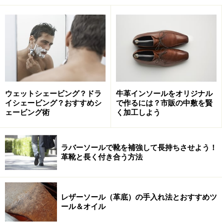
80年代、身の丈以上に成長を続けた経済を象徴するよう
に、当時のネクタイは結び目を大きく見せるウインザー
ノットが主流でした。そのボリューム感あるネクタイの
結び目は、襟の開きが160度近いワイドスプレッドとい
うシャツによく合います。実は、シャツの襟型によって
ネクタイの結び方も異なるのです。
ウェットシェービング？ドラ
牛革インソールをオリジナル
バブル崩壊以降、その反動のようにネクタイの結び目も
イシェービング？おすすめシ
で作るには？市販の中敷を賢
ェービング術
く加工しよう
小ぶりに見えるプレーンノットに注目が集まりました。
00年代中盤以降では、既存のネクタイを更に細く見せた
ナローネクタイも登場！結び目をコンパクトに見せるネ
ラバーソールで靴を補強して長持ちさせよう！
革靴と長く付き合う方法
クタイ結びは長い間定番でしたが、働くビジネスマンに
とって、プレーンノットがベストとは言えない理由があ
ったのです。
レザーソール（革底）の手入れ法とおすすめツ
ール＆オイル
プレーンノットの弊害は、その結び目が緩みやすいこと