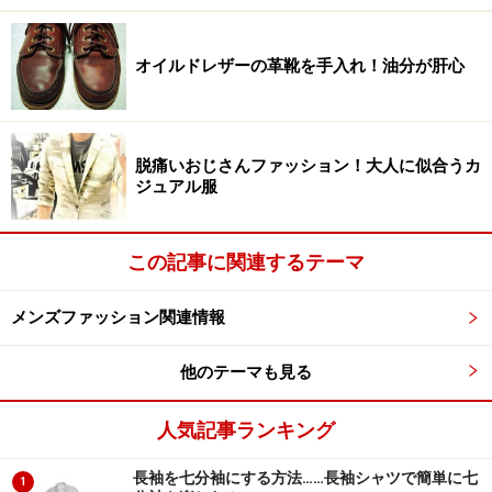
にあります。特に、スーツに合うシルクのネクタイは摩
擦が少なく緩みやすいのです。そこで、この緩みを嫌っ
オイルドレザーの革靴を手入れ！油分が肝心
た一部のビジネスマンはセミウインザーノットを取り入
れていました。
脱痛いおじさんファッション！大人に似合うカ
プレーンノットに近いコンパクトな結び目に見えながら
ジュアル服
も、ネクタイが緩みません。ただし、セミウインザーノ
ットが合わないネクタイもあったのです。実は、質感に
よってネクタイの結び方を変える必要がありました。
この記事に関連するテーマ
メンズファッション関連情報
ボリュームと質感の掛け算で決まる！最適
他のテーマも見る
なネクタイ結び方
人気記事ランキング
長袖を七分袖にする方法……長袖シャツで簡単に七
1