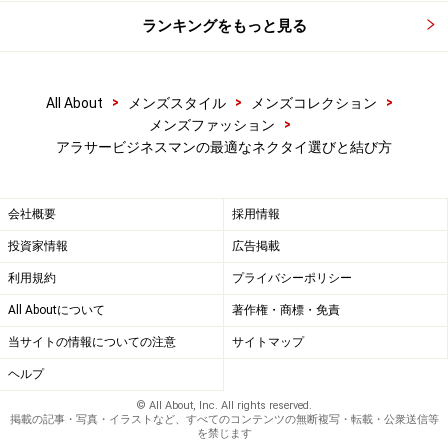
ランキングをもっと見る
角度によって色が変わる？カメレオンネク
タイ
>
>
>
All About
メンズスタイル
メンズコレクション
>
メンズファッション
アラサービジネスマンの最適なネクタイ選びと結び方
会社概要
採用情報
投資家情報
広告掲載
左画像は見る角度によって光沢色が変わるカメレオンネクタ
利用規約
プライバシーポリシー
イ。また、右画像はウール混紡のネクタイ。これまで定番と
言われていたレジメンタルストライプ以外のバリエーション
All Aboutについて
著作権・商標・免責
が増えている。
当サイトの情報についての注意
サイトマップ
ヘルプ
ビジネスファッションのカジュアル化が進み、ネクタイ
© All About, Inc. All rights reserved.
のバリエーションも増えました。3種類の異なる幅でつ
掲載の記事・写真・イラストなど、すべてのコンテンツの無断複写・転載・公衆送信等
を禁じます