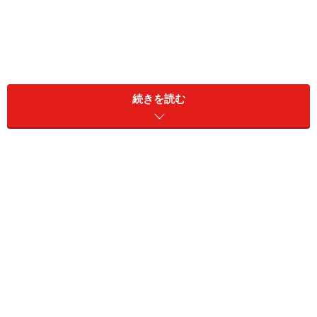
続きを読む
「ノット」とは、結び目という意味を表します。そし
て、ネクタイの結び方次第で、結び目の印象は180度変
わります。近年、小ぶりなノットが主流ですが、ネクタ
イの素材によっても最適な結び方は変わります。ガイド
である私が「昨今のネクタイ事情」について教えます。
時代で変わる？ネクタイの主要な結び方