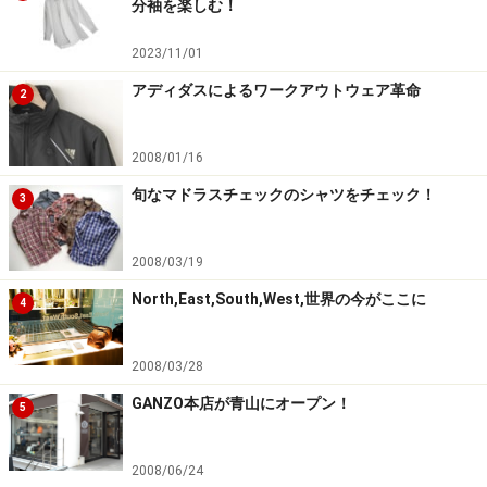
分袖を楽しむ！
結び目が緩まないセミウインザーノット。比較的コンパクト
な結び目が人気！
2023/11/01
アディダスによるワークアウトウェア革命
2
スーツに合わせるネクタイは、基本的にシルクで織られ
ています。ところが、近年ではウール混紡のネクタイを
2008/01/16
秋冬に見掛けます。2004年以降、徐々に進むビジネスフ
旬なマドラスチェックのシャツをチェック！
ァッションのカジュアル化に伴い、スーツ・ジャケパ
3
ン、どちらにも合わせやすい質感あるネクタイが増えて
きたからです。
2008/03/19
North,East,South,West,世界の今がここに
4
ザラッとしたウール混紡のネクタイは、摩擦が増えプレ
ーンノットであっても緩みづらくなります。逆に、厚み
2008/03/28
があるネクタイをセミウインザーノットで結んだとき、
GANZO本店が青山にオープン！
5
結び目のボリュームが増え不格好に仕上がることもある
のです。ネクタイの厚み・質感によってはプレーンノッ
2008/06/24
トが最適と言えます。