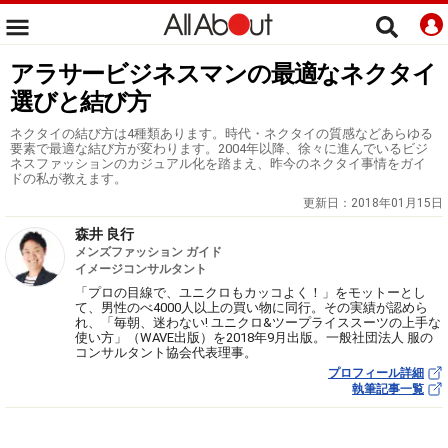
アラサービジネスマンの最適なネクタイ
選びと結び方
ネクタイの結び方は4種類あります。時代・ネクタイの質感などあらゆる
要素で最適な結び方が変わります。2004年以降、徐々に進んでいるビジ
ネスファッションのカジュアル化を踏まえ、昨今のネクタイ事情をガイ
ドの私が教えます。
更新日：
2018年01月15日
森井 良行
メンズファッション ガイド
イメージコンサルタント
「プロの目線で、ユニクロもカッコよく！」をモットーとし
て、男性のべ4000人以上の買い物に同行。その実績が認めら
れ、「毎朝、迷わない! ユニクロ&ツープライススーツの上手な
使い方」（WAVE出版）を2018年9月出版。一般社団法人 服の
コンサルタント協会代表理事。
プロフィール詳細
執筆記事一覧