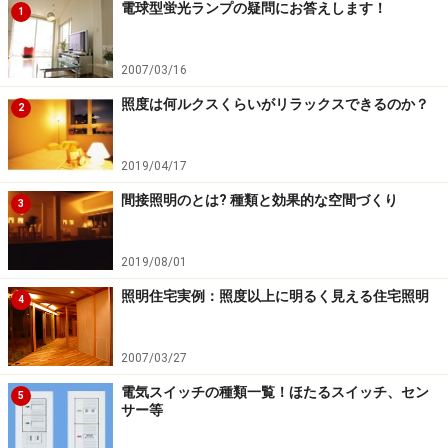
お酒や食事を楽しんだりしますが、読書をしたり、お子
電球型蛍光ランプの疑問にお答えします！
1
さんが勉強をしたりということもありますね。それぞれ
の異なるシーンにおいて全て同じあかりでは、くつろげ
2007/03/16
ない、あたたかさや温もりが感じられないとか、明るさ
照度は何ルクスくらいがリラックスできるのか？
2
が足りなくて文字が読みにくいなど、不都合が生じるケ
ースがあるはずです。
2019/04/17
同じようなことは、ダイニングでも起きると思います。
間接照明のとは? 種類と効果的な空間づくり
3
家族で食事をするのはもちろんのこと、ダイニングテー
ブルでちょっとした調べものをしたり、学校関係の書類
2019/08/01
を見るということはありませんか？ お子さんが宿題を
照明住宅実例：照度以上に明るく見える住宅照明
4
するのをお母さんが見守ったりということもありそうで
すね。
2007/03/27
電気スイッチの種類一覧！ほたるスイッチ、セン
子ども部屋では、どうでしょうか。子どもの個室ですか
5
サー等
ら、寝室として利用するのはもちろんですが、同時に、