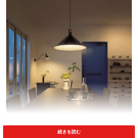
LED照明には、光の波長をコントロールし、太陽光のような
表現力をもつあかりもあります。素材本来の質感や透明感を
続きを読む
再現するので、いつもの料理も一段とおいしく見えそう。