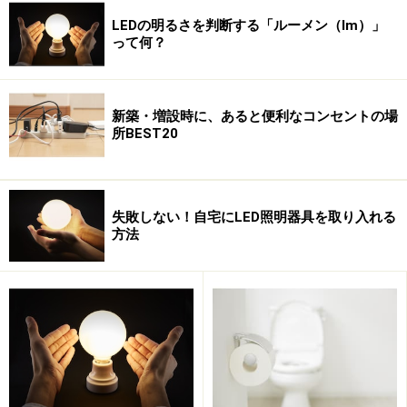
LEDの明るさを判断する「ルーメン（lm）」
って何？
寝室では、「掃除をしたり片付け物をするときにはよく
ても、就寝前には明る過ぎてゆったりできない」とか、
洗面室では「白っぽい光だと肌がきれいに見えない」、
新築・増設時に、あると便利なコンセントの場
トイレでは「消し忘れが気になる」といった問題が挙が
所BEST20
ってきます。
浴室でも、「ときにはゆっくりとくつろげる明るさに変
失敗しない！自宅にLED照明器具を取り入れる
えられるといいのだけれど」というような悩みもあるよ
方法
うです。また、その逆で、「オレンジ色の光だと、年齢
を重ねるにつれてどうも暗く感じる」「天気の悪い昼間
だとすっきりしない」という声もあるようです。