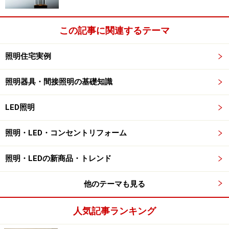
これらのあかりについての悩みや不満は、なぜ生じるの
この記事に関連するテーマ
でしょうか。
照明住宅実例
原因は、部屋とか空間という単純なくくりだけで、あか
りを選んだからです。同じ部屋でも、そこで行われる生
照明器具・間接照明の基礎知識
活行為は様々です。当然、適切なあかりも用途によって
違ってくるのですが、リビングとか寝室といった空間だ
LED照明
けにとらわれず、その空間でどんなことをするのか、用
途や生活シーンに合わせてあかりを変えていかないと、
照明・LED・コンセントリフォーム
先に紹介した不満を解決することができず、満足のいく
照明・LEDの新商品・トレンド
あかりにはならないのです。
他のテーマも見る
具体例を挙げて、もう少し詳しく説明しましょう。
人気記事ランキング
リビングでは、テレビを見たり、おしゃべりをしたり、