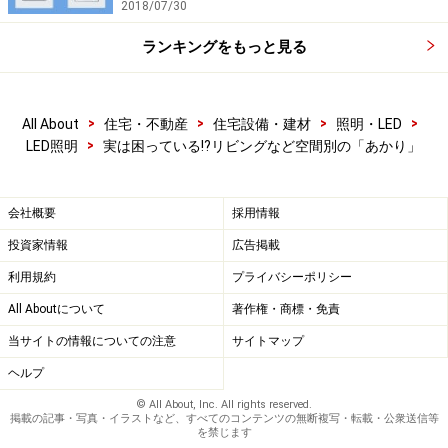
同じ部屋で勉強したり、遊んだりもしますね。
2018/07/30
ランキングをもっと見る
写真左のような白っぽい光のもとでは、あたたかさやくつろ
ぎはあまり感じないですよね？ あかりの色を変えられれ
ば、この問題は解決できますね。
>
>
>
>
All About
住宅・不動産
住宅設備・建材
照明・LED
>
LED照明
実は困っている!?リビングなど空間別の「あかり」
このように、私たちは同じ部屋でさまざまなことをして
います。同じ空間にいても、その場所でこなす用途はい
会社概要
採用情報
くつもあるのです。にもかかわらず、同じ明るさ、同じ
投資家情報
広告掲載
色の光のあかりでは、一つの用途に合わせてちょうどよ
利用規約
プライバシーポリシー
いあかりにすることはできても、ほかのシーンでは不便
All Aboutについて
著作権・商標・免責
を我慢しながら過ごさなければならないということが多
当サイトの情報についての注意
サイトマップ
いのです。
ヘルプ
© All About, Inc. All rights reserved.
前述の悩みが示すように、いろいろな用途を考えてあか
掲載の記事・写真・イラストなど、すべてのコンテンツの無断複写・転載・公衆送信等
を禁じます
りを選ばないと、さまざまな生活シーンに対応させるこ