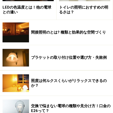
LEDの色温度とは！他の電球
トイレの照明におすすめの明
との違い
るさは？
間接照明のとは? 種類と効果的な空間づくり
ブラケットの取り付け位置や選び方・失敗例
部屋ごとに悩みの内容は少しずつ違いますが、これらの
声を聞いて、「わが家でも同じ」とか、「私も似たよう
なことを感じていた」という方も多いのではないでしょ
照度は何ルクスくらいがリラックスできるの
うか。
か？
同じ部屋でも家事や子育てなど、用途で変
交換で悩まない電球の種類や見分け方！口金の
わる「あかり」
E26って？