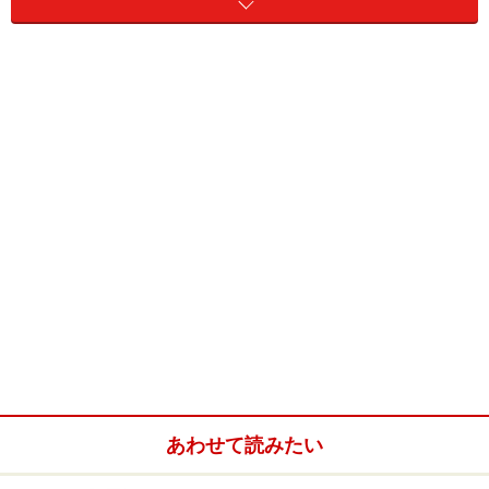
例えば、リビングでは「白い光だとくつろげない。かと
いって、温かみのあるあかりだと子どもが勉強しない」
という声を聞きます。また、キッチンでは「食材の色や
あわせて読みたい
鮮度を判断しにくい」、ダイニングでは「料理がおいし
そうに見えない」といった不満も。