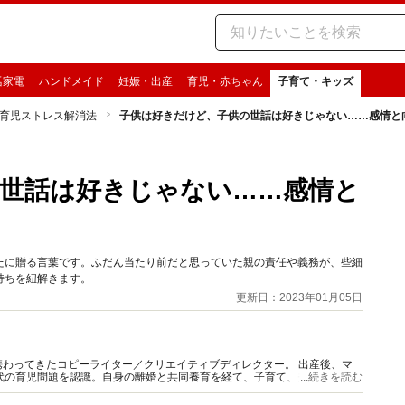
活家電
ハンドメイド
妊娠・出産
育児・赤ちゃん
子育て・キッズ
育児ストレス解消法
子供は好きだけど、子供の世話は好きじゃない……感情と
世話は好きじゃない……感情と
たに贈る言葉です。ふだん当たり前だと思っていた親の責任や義務が、些細
持ちを紐解きます。
更新日：2023年01月05日
わってきたコピーライター／クリエイティブディレクター。 出産後、マ
代の育児問題を認識。自身の離婚と共同養育を経て、子育て、夫婦問題、離
...続きを読む