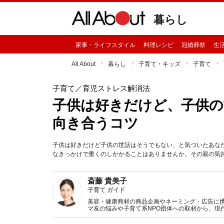
暮らし
家事・ライフスタイル
料理レシピ
冠婚葬祭
生
All About
暮らし
子育て・キッズ
子育て
子育て
／育児ストレス解消法
子供は好きだけど、子供の
向き合うコツ
子供は好きだけど子供の世話はそうでもない、と気づいたあな
なきっかけで重くのしかかることはありませんか。その親の気
斎藤 貴美子
子育て ガイド
美容・健康商材の商品企画やネーミング・広告に携
マ友の悩みや子育て系NPO団体への取材から、現
婚、養育形態などの実態を発信中。