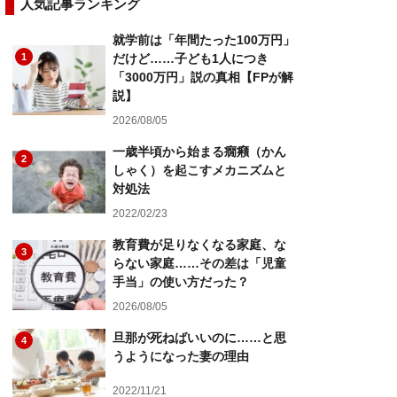
人気記事ランキング
就学前は「年間たった100万円」
1
だけど……子ども1人につき
「3000万円」説の真相【FPが解
説】
2026/08/05
一歳半頃から始まる癇癪（かん
2
しゃく）を起こすメカニズムと
対処法
2022/02/23
教育費が足りなくなる家庭、な
3
らない家庭……その差は「児童
手当」の使い方だった？
2026/08/05
旦那が死ねばいいのに……と思
4
うようになった妻の理由
2022/11/21