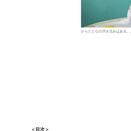
からだと心の浮き沈みはある。
＜目次＞