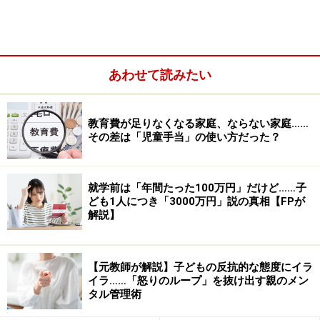
あわせて読みたい
心身の状態が悪いとき、なかなか人に優しくはなれない
ものです。生理による不安定をつい子どもにぶつけてし
教育費が足りなくなる家庭、ならない家庭……
まうこともあるでしょう。その時の自己嫌悪は、母親と
その差は「児童手当」の使い方だった？
しての自分の自己評価も下げますし、子どもへの影響も
心配。
就学前は「年間たった100万円」だけど……子
ども1人につき「3000万円」説の真相【FPが
生理にまつわる心身の不安定さをコントロールするに
解説】
は、どうすればいいのでしょうか。
【元教師が解説】子どもの反抗的な態度にイラ
イラ……「怒りのループ」を抜け出す親のメン
生理に関わる３つのつらさ
タル管理術
生理がつらい理由は、主に３つ考えられます。