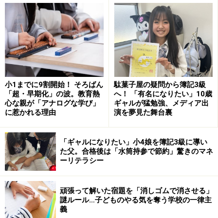
体のつらさ
生理痛の主なものは、腰や下腹部、頭の痛みです。痛み
方もキリキリと刺すようなものから鈍痛まで人によって
様々。月経量の多い人は貧血も深刻な問題です。眠気や
小1までに9割開始！ そろばん
駄菓子屋の疑問から簿記3級
「超・早期化」の波。教育熱
へ！ 「有名になりたい」10歳
だるさ、吐き気、肌荒れなども不快なものです。
心な親が「アナログな学び」
ギャルが猛勉強、メディア出
に惹かれる理由
演を夢見た舞台裏
精神的なつらさ
「ギャルになりたい」小4娘を簿記3級に導い
イライラしたり、憂うつになったり、ちょっとしたこと
た父。合格後は「水筒持参で節約」驚きのマネ
ーリテラシー
で落ち込んだりといった精神的な変化がしんどいという
人も少なくありません。自分の感情をうまくコントロー
ルできないというのは、自己評価を低下させます。月経
頑張って解いた宿題を「消しゴムで消させる」
謎ルール…子どものやる気を奪う学校の一律主
痛より、自分の感情に翻弄されることのほうがつらいと
義
いう人は多いものです。