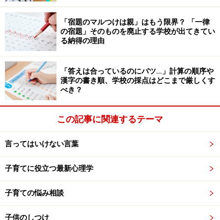
「宿題のマルつけは親」はもう限界？ 「一律
わかってもらえないつらさ
の宿題」そのものを廃止する学校が出てきてい
る納得の理由
生理は、男性が一生経験しないことなので、月経による
不調は「体感」としてわかりません。初潮を迎えていな
「答えは合っているのにバツ…」計算の順序や
漢字の書き順、学校の採点はどこまで厳しくす
い娘にもいまいちピンとこないことかもしれませんが、
べき？
男性の中には「自分には関係ないこと」だと思っている
人も少なくありません。
この記事に関連するテーマ
自分のつらさをわかってもらえない。このキツさはじわ
言ってはいけない言葉
じわと蓄積していきます。逆に言うと、つらさを理解し
てもらえると、気持ちはずいぶん楽になります。
子育てに役立つ最新心理学
では、どのようにして、理解してもらえばいいのでしょ
子育ての悩み相談
うか。
子供のしつけ