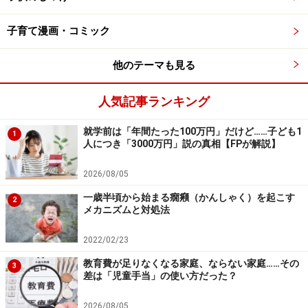
子育て漫画・コミック
知識として知ってもらう
他のテーマも見る
要は、性教育です。女性のからだがどうなっているの
人気記事ランキング
か、生理はなぜ起こるのか、妊娠出産との関わりはもち
ろん、女性の健康を維持するためにどのような働きをし
就学前は「年間たった100万円」だけど……子ども1
1
ているのか、といったことを知識として知ってもらいま
人につき「3000万円」説の真相【FPが解説】
しょう。
2026/08/05
一歳半頃から始まる癇癪（かんしゃく）を起こす
これらの知識は、いずれ生理とつきあっていかなければ
2
メカニズムと対処法
ならない女の子だけではなく、将来女性をパートナーに
したり女性と一緒に仕事をしていく男の子にとっても必
2022/02/23
要なものです。
教育費が足りなくなる家庭、ならない家庭……その
3
差は「児童手当」の使い方だった？
ソフィ はじめてからだナビ（ユニ・チャーム）
2026/08/05