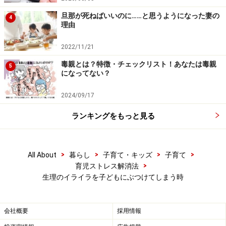
ソフィ 生理のケア＆アドバイス（ユニ・チャーム）
旦那が死ねばいいのに……と思うようになった妻の
4
知ろう、治そうPMS（ゼリア新薬工業）
理由
2022/11/21
毒親とは？特徴・チェックリスト！あなたは毒親
5
になってない？
自分の生理のことを伝える
2024/09/17
一般的な知識とともに、自分の周期、月経痛やPMS（月
経前症候群）の症状、それにともなう気持ちの変化な
ランキングをもっと見る
ど、自分自身が「困っていること」を伝えましょう。
これは、生理周期の中で心身が安定している時に、落ち
>
>
>
>
All About
暮らし
子育て・キッズ
子育て
>
育児ストレス解消法
着いて伝えることが大切です。
生理のイライラを子どもにぶつけてしまう時
2017年10月、イギリスの生理用品メーカーがCMで
「生
理の血は赤い」ことを伝えたキャンペーン動画
が話題に
会社概要
採用情報
なりました。これまで生理用品のCMにおいて、生理の血