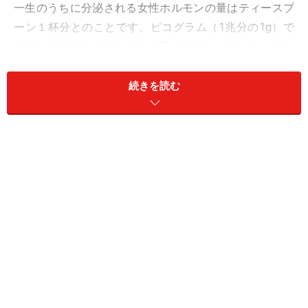
一生のうちに分泌される女性ホルモンの量はティースプ
ーン１杯分とのことです。ピコグラム（1兆分の1g）で
表されるほどのごくわずかな量の女性ホルモンに、私た
ち女性は大きな影響を受けながら暮らしています。
続きを読む
生理のつらさは人によってそれぞれ。ほとんど変化を感
じない人もいれば、日常生活に支障をきたす人も。ま
た、生理前の方がつらい、からだより精神面がつらい、
という人も多いものです。