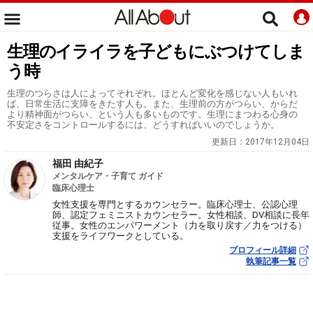
生理のイライラを子どもにぶつけてしま
う時
生理のつらさは人によってそれぞれ。ほとんど変化を感じない人もいれ
ば、日常生活に支障をきたす人も。また、生理前の方がつらい、からだ
より精神面がつらい、という人も多いものです。生理にまつわる心身の
不安定さをコントロールするには、どうすればいいのでしょうか。
更新日：
2017年12月04日
福田 由紀子
メンタルケア・子育て ガイド
臨床心理士
女性支援を専門とするカウンセラー。臨床心理士、公認心理
師、認定フェミニストカウンセラー。女性相談、DV相談に長年
従事。女性のエンパワーメント（力を取り戻す／力をつける）
支援をライフワークとしている。
プロフィール詳細
執筆記事一覧