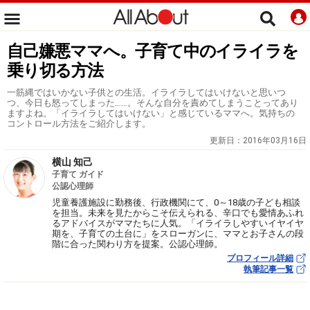
自己嫌悪ママへ。子育て中のイライラを
乗り切る方法
一筋縄ではいかない子供との生活。イライラしてはいけないと思いつ
つ、今日も怒ってしまった……。そんな自分を責めてしまうことってあり
ますよね。「イライラしてはいけない」と感じているママへ。気持ちの
コントロール方法をご紹介します。
更新日：
2016年03月16日
横山 知己
子育て ガイド
公認心理師
児童養護施設に勤務後、行政機関にて、0～18歳の子ども相談
を担当。未来を見たからこそ伝えられる、辛口でも愛情あふれ
るアドバイスがママたちに人気。「イライラしやすいイヤイヤ
期を、子育ての土台に」をスローガンに、ママとお子さんの段
階に合った関わり方を提案。公認心理師。
プロフィール詳細
執筆記事一覧