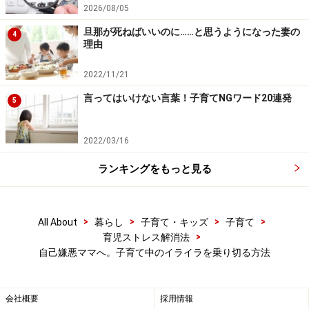
2026/08/05
旦那が死ねばいいのに……と思うようになった妻の
4
理由
2022/11/21
言ってはいけない言葉！子育てNGワード20連発
5
2022/03/16
ランキングをもっと見る
>
>
>
>
All About
暮らし
子育て・キッズ
子育て
>
育児ストレス解消法
自己嫌悪ママへ。子育て中のイライラを乗り切る方法
会社概要
採用情報