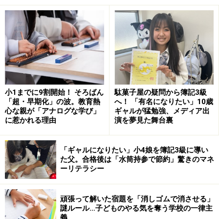
⇒このことに気がつけるようになったら、次のステップ
です。
※記事内容は執筆時点のものです。最新の内容をご確認くださ
い。
※乳幼児の発育には個人差があります。記事内容は全ての乳幼児
への有効性を保証するものではありません。気になる徴候が見ら
れる場合は、自己判断せず、必ず医療機関に相談してください。
小1までに9割開始！ そろばん
駄菓子屋の疑問から簿記3級
「超・早期化」の波。教育熱
へ！ 「有名になりたい」10歳
心な親が「アナログな学び」
ギャルが猛勉強、メディア出
次のページへ
1
/
2
に惹かれる理由
演を夢見た舞台裏
「ギャルになりたい」小4娘を簿記3級に導い
た父。合格後は「水筒持参で節約」驚きのマネ
ーリテラシー
頑張って解いた宿題を「消しゴムで消させる」
謎ルール…子どものやる気を奪う学校の一律主
義