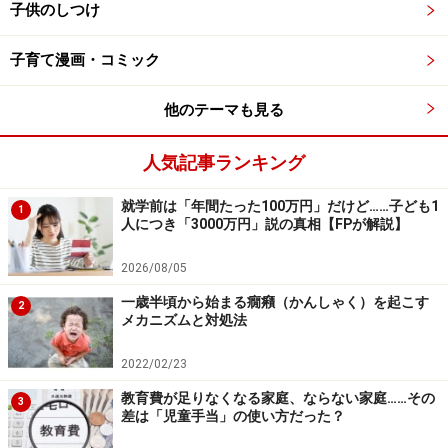
子供のしつけ
子育て漫画・コミック
他のテーマも見る
人気記事ランキング
就学前は「年間たった100万円」だけど……子ども1
1
人につき「3000万円」説の真相【FPが解説】
2026/08/05
一歳半頃から始まる癇癪（かんしゃく）を起こす
2
メカニズムと対処法
2022/02/23
教育費が足りなくなる家庭、ならない家庭……その
3
差は「児童手当」の使い方だった？