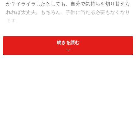
か？イライラしたとしても、自分で気持ちを切り替えら
れれば大丈夫。もちろん、子供に当たる必要もなくなり
ます。
子供にイライラをぶつけるのを１日１回減らすことがで
続きを読む
きたら、１ヶ月で約30回減らすことができます。子供の
自己肯定感も大切にしながら、あなたの自己嫌悪も減ら
すことができる方法を、試してみませんか？
ステップ１ ～イライラのサインをキャッ
チする～
あなたは、どんな時に「イライラしている自分」に気が
付きますか？自分の状態に気がつくことは、まさに自分
の中の赤信号に気がつくというプロセス。この信号がわ
からなければ、イライラを止めることはできません。具