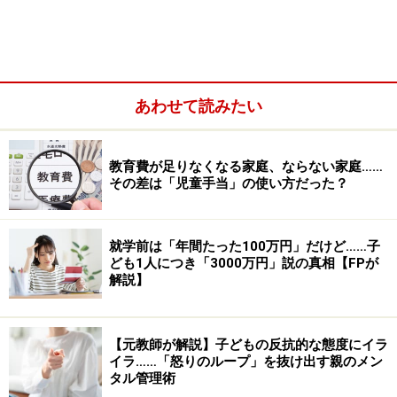
体的に信号の例を挙げると、下記のようになります。
子供の悪いところばかりが目につく
いつも流せる子供の言動が、いちいち引っかかる
あわせて読みたい
同じことをくどくど言っている
いつもは使わない程のひどい言葉を子供にあびせて
教育費が足りなくなる家庭、ならない家庭……
いる
その差は「児童手当」の使い方だった？
お腹のあたりがモヤモヤしてくる
心のなかで、文句がぐるぐると浮かぶ
就学前は「年間たった100万円」だけど……子
イライラしている自分をどう認知するか、それは十人十
ども1人につき「3000万円」説の真相【FPが
解説】
色です。正しい、間違えているということはありませ
ん。大切なのは、自分のイライラした状態に気がつくこ
と。そのためにも、イライラした時の自分の体の感覚、
【元教師が解説】子どもの反抗的な態度にイラ
イラ……「怒りのループ」を抜け出す親のメン
言葉づかい等よく観察をしてみましょう。
タル管理術