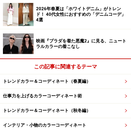
ーがひそんでいます。色は人間の目が知覚する光の波長
2026年春夏は「ホワイトデニム」がトレン
です。
光の波動現象が視覚を通じて脳に伝わると、私た
ド！ 40代女性におすすめの「デニムコーデ」
ちの心と身体にさまざまな影響を与えます。
性格を変え
4選
たいと思うのなら、色の力を上手に活用しましょう。
映画『プラダを着た悪魔2』に見る、ニュート
今回は、3つの見直したい性格を例に、ファッションの
ラルカラーの着こなし
色づかいのコツをお教えしましょう。
この記事に関連するテーマ
トレンドカラー＆コーディネート（春夏編）
「面倒くさがり」を変える、ローズピンク
とイエロー
仕事力を上げるカラーコーディネート術
トレンドカラー＆コーディネート（秋冬編）
面倒くさがりを変えるには、てきぱきとした活発なイメージ
が必要です
インテリア・小物のカラーコーディネート