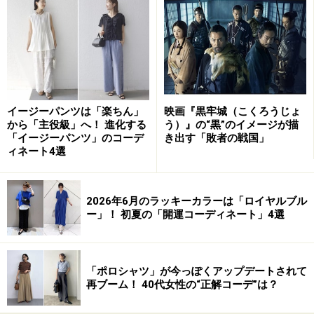
女性が見直したい、自身の性格とは？
次に、見直したい自身の性格として、次のような回答が
並んでいます。
イージーパンツは「楽ちん」
映画『黒牢城（こくろうじょ
面倒くさがり
から「主役級」へ！ 進化する
う）』の“黒”のイメージが描
「イージーパンツ」のコーデ
き出す「敗者の戦国」
自信がない
ィネート4選
短気・怒りっぽい
2026年6月のラッキーカラーは「ロイヤルブル
ー」！ 初夏の「開運コーディネート」4選
色は私たちの心と身体にさまざまな影響をあたえます
心と身体は密接につながっています。外見や言動など、
「ポロシャツ」が今っぽくアップデートされて
身体の振る舞いを変えることによって、性格も変わって
再ブーム！ 40代女性の“正解コーデ”は？
いきます。とくに、身につける「色」には、大きなパワ