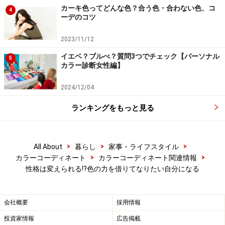
われるという願いや希望を後押ししてくれるでしょう。
カーキ色ってどんな色？合う色・合わない色、コ
4
ーデのコツ
ファッションに取り入れると、女性らしさを残しつつ、
2023/11/12
洗練さも加わります。リップやネイルにも取り入れやす
イエベ？ブルべ？質問3つでチェック【パーソナル
5
い色です。
カラー診断女性編】
2024/12/04
イエローは疲労回復を促し、集中力を高めます
ランキングをもっと見る
イエローも、面倒くさがりな自分と決別したいときにお
すすめです。イエローは活気を与える色ですが、興奮作
>
>
>
All About
暮らし
家事・ライフスタイル
用はなく、知的な色と言われます。
疲労回復を促し、集
>
>
カラーコーディネート
カラーコーディネート関連情報
中力を高め、好奇心をくすぐります。
性格は変えられる!?色の力を借りてなりたい自分になる
誰もが着る色ではないので、ファッションに取り入れる
会社概要
採用情報
とちょっと差のつくお得な色でもあります。イエローの
代わりにゴールドのアクセサリーをつけてもよいでしょ
投資家情報
広告掲載