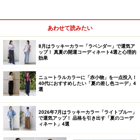
いと考えている女性が多いようです。つまり、エクササ
イズやスキンケアで体型や肌の状態を整えるように、
性
格や考え方といった内面も、適切な方法を用いることに
あわせて読みたい
よって、好ましい状態へと導くことができる
と、多くの
女性たちが考えていることが伺えます。
8月はラッキーカラー「ラベンダー」で運気ア
ップ！ 真夏の開運コーディネート4選と心理的
効果
ニュートラルカラーに「赤小物」を一点投入！
40代におすすめしたい「夏の差し色コーデ」4
選
2026年7月はラッキーカラー「ライトブルー」
で運気アップ！ 品格を引き出す「夏のコーデ
ィネート」4選