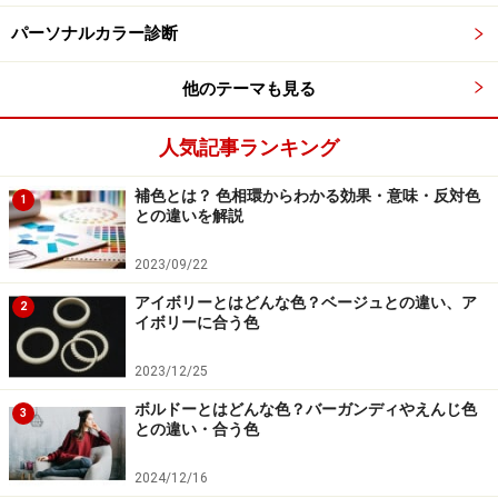
面倒くさがりとは、怠けてやるべきことをやらない人の
パーソナルカラー診断
こと。やる気が起こらず、ものぐさな自分自身の状態に
嫌悪感を抱いています。しかし、こうあるべきという理
他のテーマも見る
想が高いからこそ、現実とのギャップに苛立ちを覚える
のでしょう。やるべきと思いこんでいることを見直した
人気記事ランキング
り、取り組み方を工夫したりといった解決策も考えられ
補色とは？ 色相環からわかる効果・意味・反対色
ますが、「てきぱきとした活発なイメージが欠けてい
1
との違いを解説
る」ところを変えていくことも、解決に効果的かもしれ
ません。
2023/09/22
アイボリーとはどんな色？ベージュとの違い、ア
2
イボリーに合う色
華やかなローズピンクは、ストレスを和らげ、ポジティブな
力を発揮します
2023/12/25
ボルドーとはどんな色？バーガンディやえんじ色
そんなあなたにおすすめしたいのは、華やかなローズピ
3
との違い・合う色
ンク。
ピンクはストレスを和らげると同時に、非常に前
向きな力を発揮する色です。
変わりたい、変えたい、変
2024/12/16