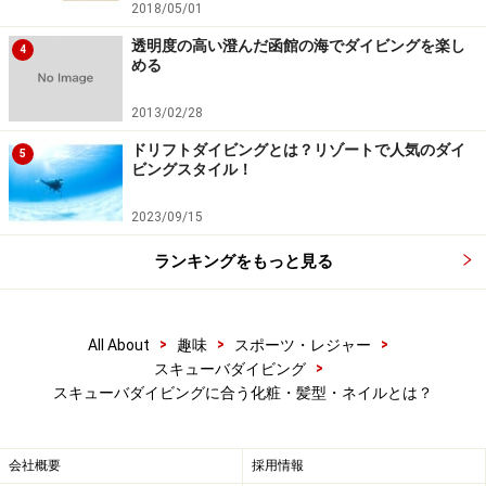
UV効果のあるリップクリームをつける程度で準備は
2018/05/01
OK。何もしない「すっぴん」の状態に比べれば段違いの
透明度の高い澄んだ函館の海でダイビングを楽し
4
効果で、水中での写真映りもばっちり！安心してダイビ
める
ングを楽しむことができるはずです。
2013/02/28
ドリフトダイビングとは？リゾートで人気のダイ
なお、せっかくここまで準備しても、マスクのストラッ
5
ビングスタイル！
プをきつく締めすぎると、目がつりあがったり、マスク
の跡が顔にばっちりついてしまい、化粧うんぬん以前の
2023/09/15
話になってしまいますので、マスクの正しいつけ方（参
ランキングをもっと見る
考「
これで完璧！水中マスクの選び方
」）もしっかりと
マスターしておいてくださいね。
>
>
>
All About
趣味
スポーツ・レジャー
>
スキューバダイビング
スキューバダイビングに合う化粧・髪型・ネイルとは？
“おばけ”にならないよう、髪はまとめてお
く
会社概要
採用情報
髪の毛が長いと、水中で海藻のようにユラユラと漂い、