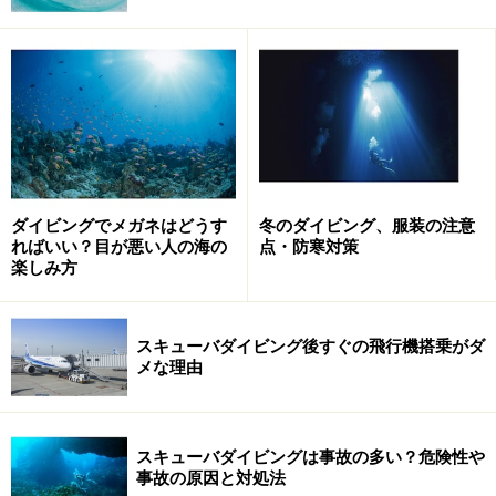
などを消す化粧効果があるだけでなく、日焼け止め効果
もあるので、ダイビングに最適です。最近では、オール
インワンコスメとして人気のBBクリームで、UV効果の高
いものを使う女性ダイバーも多いようです。
日焼け止めを塗る際に注意したいのは、ベタベタと塗り
過ぎないことと、マスクのスカートなどが触れる部分に
ダイビングでメガネはどうす
冬のダイビング、服装の注意
は極力薄く塗ること。日焼け止めに含まれる油分でマス
ればいい？目が悪い人の海の
点・防寒対策
クがずれやすくなってしまうほか、マスクが曇る原因に
楽しみ方
もなります。また、レンタルのマスクの場合、スカート
などに化粧がついてしまうと、迷惑になるので注意しま
スキューバダイビング後すぐの飛行機搭乗がダ
しょう。
メな理由
加えて、使用する日焼け止めが、海にやさしい材料でで
きているかも確認しておきましょう。多くの日焼け止め
スキューバダイビングは事故の多い？危険性や
事故の原因と対処法
に含まれる化学物質「オキシベンゾン」が、世界各地の