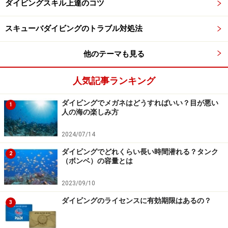
ダイビングスキル上達のコツ
ると落ちてしまい、パンダ目のように顔が汚れてしまっ
たり、目に入って痛みの原因になったりすることも。
スキューバダイビングのトラブル対処法
他のテーマも見る
ウォータープルーフのマスカラやアイライナーもありま
すが、化粧をしていなくても、まつげで目元がパッチリ
人気記事ランキング
しているだけで、見た目の印象は劇的に変わります。つ
けまつげだと、水に濡れるとはがれてしまいやすいの
ダイビングでメガネはどうすればいい？目が悪い
1
人の海の楽しみ方
で、まつげエクステがおすすめ。長すぎると、まつげが
マスクに当たってしまったり、視界を遮ってしまったり
2024/07/14
する可能性もあるので、11～12ミリより短くしておくよ
ダイビングでどれくらい長い時間潜れる？タンク
2
うにしましょう。
（ボンベ）の容量とは
2023/09/10
目元をぱっちりさせれば、水中での写真映りもばっちり！
ダイビングのライセンスに有効期限はあるの？
3
あとは、ウォータープルーフのアイブロウで眉を描き、