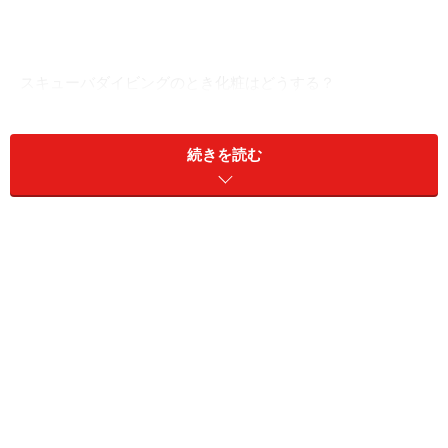
スキューバダイビングのとき化粧はどうする？
これからダイビングを始めようと考えている女性からの
質問で多いのが、「ダイビングのときに化粧はどうする
続きを読む
の？」というもの。ダイビングのときはどうしても顔が
濡れるので、化粧をしていても崩れてしまいます。ま
た、ファンデーションなどを塗りすぎると、マスクがず
れやすくなったり、マスクが曇りやすくなる原因にも。
そのため、ダイビングをするときは「すっぴん」がベス
トなのですが、「初めて会う人もいる中で、すっぴんは
ちょっと……」と、ダイビングを楽しむうえでのハードル
になっていることも少なくないようです。