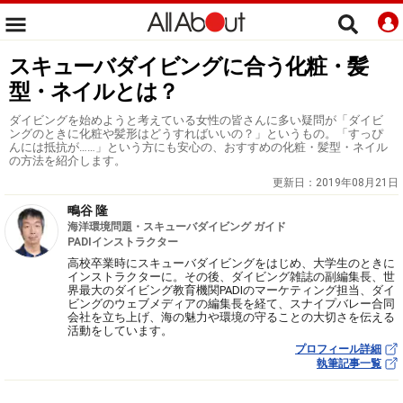
スキューバダイビングに合う化粧・髪
型・ネイルとは？
ダイビングを始めようと考えている女性の皆さんに多い疑問が「ダイビ
ングのときに化粧や髪形はどうすればいいの？」というもの。「すっぴ
んには抵抗が……」という方にも安心の、おすすめの化粧・髪型・ネイル
の方法を紹介します。
更新日：
2019年08月21日
鴫谷 隆
海洋環境問題・スキューバダイビング ガイド
PADIインストラクター
高校卒業時にスキューバダイビングをはじめ、大学生のときに
インストラクターに。その後、ダイビング雑誌の副編集長、世
界最大のダイビング教育機関PADIのマーケティング担当、ダイ
ビングのウェブメディアの編集長を経て、スナイプバレー合同
会社を立ち上げ、海の魅力や環境の守ることの大切さを伝える
活動をしています。
プロフィール詳細
執筆記事一覧