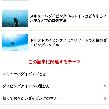
サンゴ礁に大きな被害を与え、その存在を脅かしている
という研究論文があり、海を愛するダイバーとしては使
スキューバダイビング中のトイレはどうする？
用を避けたいところ。
水中などでの対処方法
そのほか、アボベンゾン、オクティノセート、エチルヘ
キシルメソキシセノテート、ホモサレート、オクティサ
ドリフトダイビングとは？リゾートで人気のダ
レート／オクトクライレーンが、サンゴに非常に有害な
イビングスタイル！
成分といわれています。これらのサンゴに有害な日焼け
止めは使わず、海にやさしい成分で作られた日焼け止め
この記事に関連するテーマ
を使うのがベスト。見た目はもちろん、心もきれいな
「ダイビング美人」を目指したいですね。
スキューバダイビングとは
ダイビングアイテムの選び方
まつげエクステで“マスク美人”に
知っておきたいダイビングのマナー
水中できれいに見せるもうひとつのポイントは「まつ
げ」。マスカラやアイライナーなどの化粧は、水に濡れ