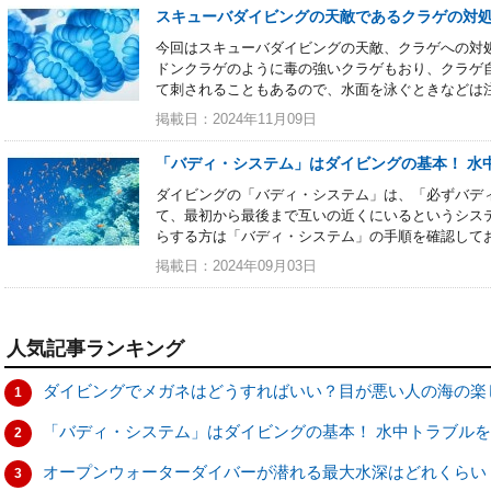
スキューバダイビングの天敵であるクラゲの対
今回はスキューバダイビングの天敵、クラゲへの対
ドンクラゲのように毒の強いクラゲもおり、クラゲ
て刺されることもあるので、水面を泳ぐときなどは
掲載日：2024年11月09日
「バディ・システム」はダイビングの基本！ 水
ダイビングの「バディ・システム」は、「必ずバデ
て、最初から最後まで互いの近くにいるというシス
らする方は「バディ・システム」の手順を確認して
掲載日：2024年09月03日
人気記事ランキング
ダイビングでメガネはどうすればいい？目が悪い人の海の楽
1
「バディ・システム」はダイビングの基本！ 水中トラブル
2
オープンウォーターダイバーが潜れる最大水深はどれくらい
3