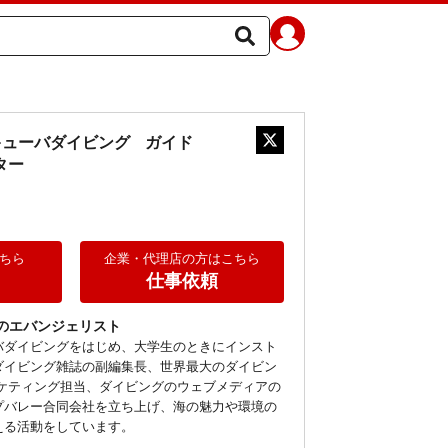
キューバダイビング
ガイド
ター
ちら
企業・代理店の方はこちら
仕事依頼
のエバンジェリスト
バダイビングをはじめ、大学生のときにインスト
ダイビング雑誌の副編集長、世界最大のダイビン
ーケティング担当、ダイビングのウェブメディアの
プバレー合同会社を立ち上げ、海の魅力や環境の
える活動をしています。