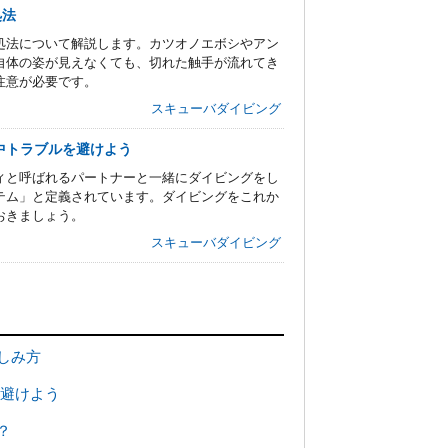
処法
処法について解説します。カツオノエボシやアン
自体の姿が見えなくても、切れた触手が流れてき
注意が必要です。
スキューバダイビング
中トラブルを避けよう
ィと呼ばれるパートナーと一緒にダイビングをし
テム」と定義されています。ダイビングをこれか
おきましょう。
スキューバダイビング
しみ方
を避けよう
？