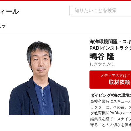
ィール
ップ
海洋環境問題・ス
PADIインストラク
鴫谷 隆
しぎや たかし
メディアの方はこ
取材依頼
ダイビング×海の環境
高校卒業時にスキュー
ラクターに。その後、
グ教育機関PADIのマ
編集長を経て、スナイ
守ることの大切さを伝