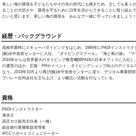
美しい海の環境を子どもたちやその先の世代にも残すため、少しでも多く
ることの大切さや、環境を守るために日常生活からできることに取り組ん
たいと思います。美しい海の環境を、みんなで一緒に守っていきましょう
経歴・バックグラウンド
高校卒業時にスキューバダイビングをはじめ、1995年にPADIインストラク
(株)水中造形センターに入社。『ダイビングスクール』『海と島の旅』『
2010年からは世界最大のダイビング教育機関PADIの日本オフィスに入社
の運営のほか、広報・PRやイベント、ダイビングショップ向けのデジタル
なう。2019年10月より再び(株)水中造形センターに戻り、デジタル事業
プバレー合同会社を立ち上げ、より幅広い活動を行なっている。
資格
PADIインストラクター

潜水士

高圧ガス販売主任者（一種）

総合旅行業務取扱管理者

IPCCリポートコミュニケーター