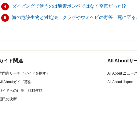
ダイビングで使うのは酸素ボンベではなく空気だった!?
4
海の危険生物と対処法！クラゲやウミヘビの毒等、死に至る
5
ガイド関連
All Abou
専門家サーチ（ガイドを探す）
All About ニュー
All Aboutガイド募集
All About Japan
ガイドへの仕事・取材依頼
国民の決断