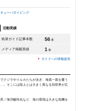
スキューバダイビング
活動実績
56
執筆ガイド記事本数
本
1
メディア掲載実績
本
ガイドへの情報提供
中でクジラやイルカたちが泳ぎ、海底一面を覆う
……。そこには陸上とは大きく異なる別世界が広
上昇／海洋酸性化など、海の環境は大きな危機を