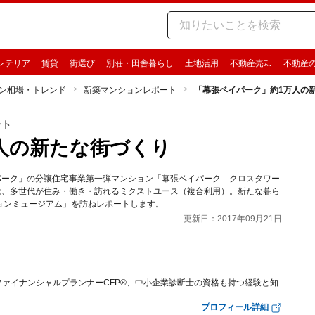
ンテリア
賃貸
街選び
別荘・田舎暮らし
土地活用
不動産売却
不動産
ン相場・トレンド
新築マンションレポート
「幕張ベイパーク」約1万人の
ート
人の新たな街づくり
パーク」の分譲住宅事業第一弾マンション「幕張ベイパーク クロスタワー
は、多世代が住み・働き・訪れるミクストユース（複合利用）。新たな暮ら
ョンミュージアム」を訪ねレポートします。
更新日：2017年09月21日
ァイナンシャルプランナーCFP®、中小企業診断士の資格も持つ経験と知
プロフィール詳細