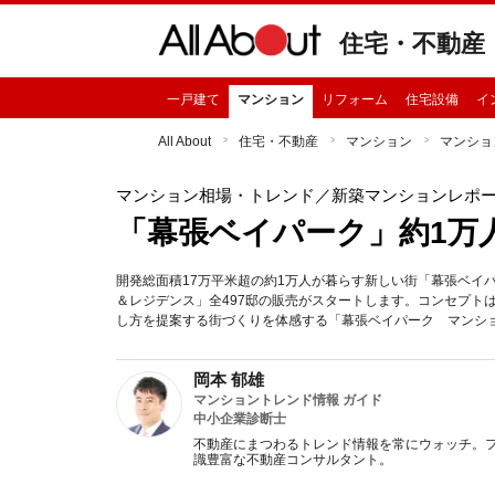
住宅・不動産
一戸建て
マンション
リフォーム
住宅設備
イ
All About
住宅・不動産
マンション
マンショ
マンション相場・トレンド
／新築マンションレポ
「幕張ベイパーク」約1万
開発総面積17万平米超の約1万人が暮らす新しい街「幕張ベイ
＆レジデンス」全497邸の販売がスタートします。コンセプト
し方を提案する街づくりを体感する「幕張ベイパーク マンシ
岡本 郁雄
マンショントレンド情報 ガイド
中小企業診断士
不動産にまつわるトレンド情報を常にウォッチ。フ
識豊富な不動産コンサルタント。