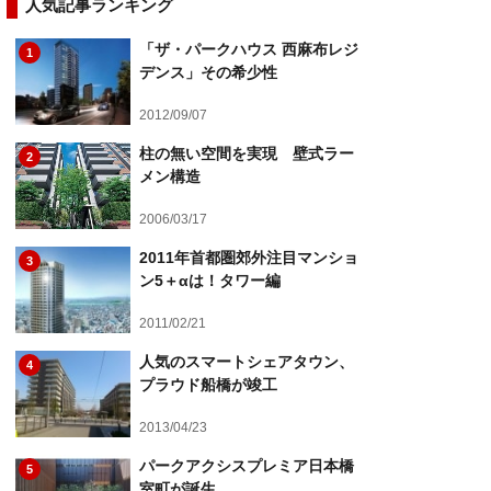
人気記事ランキング
「ザ・パークハウス 西麻布レジ
1
デンス」その希少性
2012/09/07
柱の無い空間を実現 壁式ラー
2
メン構造
2006/03/17
2011年首都圏郊外注目マンショ
3
ン5＋αは！タワー編
2011/02/21
人気のスマートシェアタウン、
4
プラウド船橋が竣工
2013/04/23
パークアクシスプレミア日本橋
5
室町が誕生