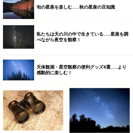
旬の星座を楽しむ……秋の星座の豆知識
電子機器には要注意、人体には影響なし
私たちが住む地球は大気の層（大気圏）で覆われていま
すが、その外側には磁力の働く磁気圏をもっています。
私たちは天の川の中で生きている……星座を調
べながら夜空を観察！
いわば、地球を守るバリアのような存在です。
天体観測・星空観察の便利グッズ4選……より
感動的に楽しむ！