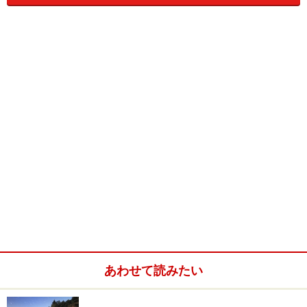
そうなると、心配なのが私たちへの影響です。過去のケ
ースもあげながら、具体的にみていきましょう。
＜目次＞
電子機器には要注意、人体には影響なし
太陽は身近な「星」 関心を持ち続けることが大切
あわせて読みたい
太陽フレア関連用語集