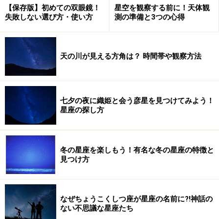
【保存版】初めての双眼鏡！
星空を観察する前に！天体観
太陽フレアが起きると、爆発とともに電気を帯びたガス
失敗しない選び方・使い方
測の準備と3つの心得
が噴出されます。爆発が最強クラスになれば、そのガス
も大量です。それが地球周辺に到達すると、磁場が乱
れ、バリアが弱まります。
天の川が見える方角は？ 時間帯や観察方法
この影響により、想定される主な事態は次の通りです。
七夕の夜に織姫と会う彦星を見つけてみよう！
・人工衛星のトラブル
星座の探し方
・電子機器の故障
・GPSの誤差の増大
冬の星座を楽しもう！有名な冬の星座の特徴と
・通信障害
見つけ方
・大規模停電
また、オーロラの活動が活発になり、ふだんは見ること
なぜちょうこくしつ座が星座の名前に?!神話の
のできない日本でもオーロラが見られる可能性がありま
ない不思議な星座たち