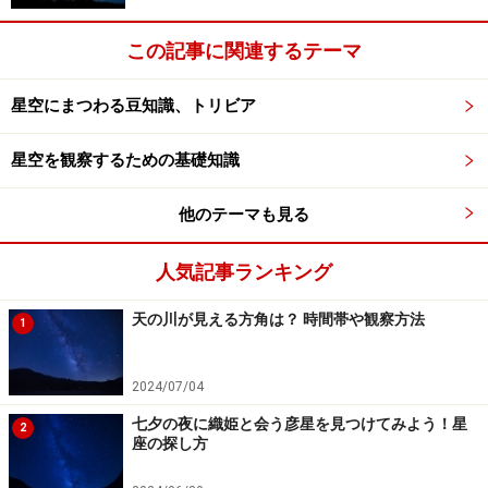
す。
この記事に関連するテーマ
通信障害は困るけど、オーロラは見てみたい！
星空にまつわる豆知識、トリビア
【過去の目立った影響】
星空を観察するための基礎知識
1859年：欧米で火花放電が起きて火災が多発。
他のテーマも見る
1989年：カナダで9時間におよぶ大停電。
2000年：日本のX線観測衛星が故障。
人気記事ランキング
【2017年9月、フレアの発生から影響まで】
天の川が見える方角は？ 時間帯や観察方法
1
・6日18時頃と21時頃に太陽フレアが発生。
・爆発で噴出したガスが、8日9時頃に地球に到達し始め
2024/07/04
る。
七夕の夜に織姫と会う彦星を見つけてみよう！星
2
・8日の日中に、GPSの精度がかなり悪くなる時間帯があ
座の探し方
った（国土地理院が報告）。