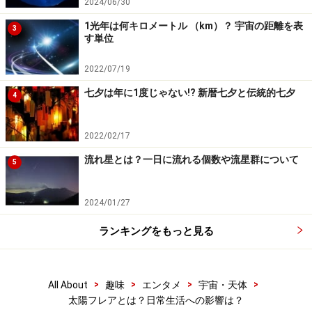
2024/06/30
・南極で、ふだんは見られない色合いのオーロラが目撃
された（国立極地研究所が報告）。
1光年は何キロメートル （km）？ 宇宙の距離を表
3
す単位
・11日未明に再び太陽フレアが発生。しかし、前回に比
べてやや小規模なため影響は小さいとされた。
2022/07/19
七夕は年に1度じゃない!? 新暦七夕と伝統的七夕
4
連日の報道を見ていたかぎりでは、生活を揺るがすよう
な影響や被害の報告はなかったようです。
2022/02/17
けれど、もしも私たちが日常的に利用している通信や
流れ星とは？一日に流れる個数や流星群について
5
GPSに大きな支障をきたしたとしたら……そう考えると、
太陽フレアが自分には全く関係ないとは言い切れず、無
2024/01/27
関心をよそおうわけにはいかないように思います。地球
ランキングをもっと見る
から太陽までの距離は、約1億5000万km。それほど遠く
離れた太陽で起こった現象でも、私たちの暮らしを大き
く揺さぶる可能性があるのですから。
>
>
>
>
All About
趣味
エンタメ
宇宙・天体
太陽フレアとは？日常生活への影響は？