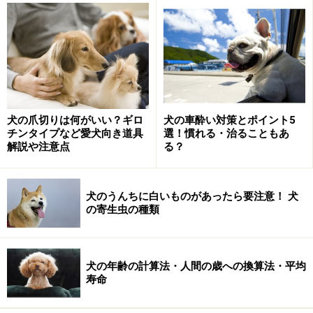
量の目安
きゅうりの漬物、かっぱ巻きは犬に与えて大丈夫？
犬にきゅうりを食べさせてもいい？まとめ
犬の爪切りは何がいい？ギロ
犬の車酔い対策とポイント5
きゅうりはどんなふうに犬の体にいいの？
チンタイプなど愛犬向き道具
選！慣れる・治ることもあ
健康のために期待できること
解説や注意点
る？
犬のうんちに白いものがあったら要注意！ 犬
の寄生虫の種類
栄養素が含まれないわけではありません
ギネスワールドレコーズTM
に
”Least Calorific fruit（世
犬の年齢の計算法・人間の歳への換算法・平均
界一カロリーが低い果実）”
として認定されているきゅう
寿命
りですが、栄養素が含まれていないという意味ではな
く、犬の健康に役に立たないということでもありませ