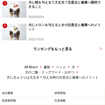
犬に桃を与えるて大丈夫？注意点と健康へ期待で
4
きること
きゅうりと犬の病気、犬の薬の相性は？
どのような食材でも、良い面と良くない面を持ち合わせ
2024/08/04
ています。きゅうりを避けた方がいい犬はいるのか、き
犬にメロンを与えるときの注意点と健康へのメリ
5
ット
ゅうりと相性の悪い薬はあるのか、結石になるという噂
は本当か、飼い主としては気になるところ。犬の食生
2022/10/26
活・健康管理の講座も開催している
獣医師の丸田香緒里
ランキングをもっと見る
先生
（Animal Life Partner代表）にお伺いしました。
「きゅうりは成分の95%が水分であり、薬との悪い飲み
>
>
>
>
All About
趣味
ペット
犬
合わせなども特にないため、安心して与えることができ
>
犬のご飯・ドッグフード・おやつ
る食材です。
犬にきゅうりは大丈夫？与える時の注意点と健康へのメリット
きゅうりはカリウムを含んでいますが、その量はあまり
会社概要
採用情報
多くありません。カリウムが多い食材は腎臓病や心臓病
投資家情報
広告掲載
の犬、一部の利尿剤を飲んでいる犬は注意が必要になり