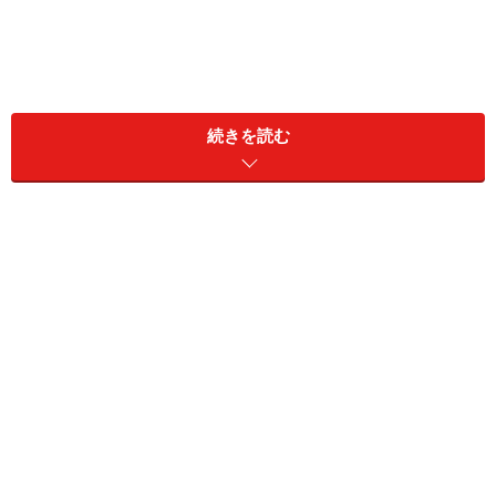
”きゅうりに含まれるアスコルビン酸酸化酵素という成分
が、ビタミンCを破壊する”という説があります。確かに
続きを読む
アスコルビン酸酸化酵素の影響でビタミンCが還元型か
ら酸化型に変わりますが、ビタミンCの量には変化がな
いようです。また、体内に入ることで還元型に戻る性質
があるので、過度に心配することはありません。
他にも、”きゅうりに含まれるホスホリパーゼという成分
には、脂肪を分解する働きがある”というダイエットに関
する情報も一部で耳にします。しかし、現在の研究デー
タは洗剤などに活用できるといった内容であり、栄養学
においての明確な研究結果は存在していないようです。
＜目次＞