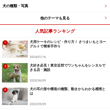
犬の種類・写真
のトッピングに取り入れてもいいでしょう。
他のテーマも見る
３：体の熱を冷ます
東洋医学の視点では、きゅうりを食べることで体の熱を
人気記事ランキング
取り除くといわれています。ただし、
食べ過ぎで内臓が
冷えてしまうと下痢の原因になる可能性もあります。
先
犬用ケーキのレシピ・作り方！ さつまいもとヨー
1
グルトで簡単手作り
の”1日に与えていい量の目安”を参考に、一度に大量に与
えることは控えましょう。
2024/01/16
犬好き必見！東京近郊でワンちゃんをレンタルで
2
きる店・施設
2020/06/09
きゅうりを食べない方がいい犬は？薬や病
気との食べあわせは？
犬の耳の形や構造の種類、動きからわかる感情と
3
は
2023/09/09