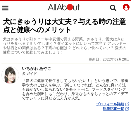
犬にきゅうりは大丈夫？与える時の注意
点と健康へのメリット
犬はきゅうりが好き？一年中安価で買える野菜、きゅうり。愛犬はきゅ
うりを食べる？ 吐いてしまう？ダイエットにいいって本当？ アレルギー
や結石との関係はある？下痢の心配は？ どれぐらい食べていい？ 愛犬の
健康について勉強してみましょう！
更新日：
2022年09月28日
いちかわ あやこ
犬 ガイド
「愛犬に健康で長生きしてもらいたい！」という思いで、栄養
学や犬のごはんを学ぶ。”楽しくなければ、どんなに良い方法
も続かないし知られない”をモットーに、フードスタイリング
を含めた演出にもこだわり、身近なものをちょっとのアイデア
でオシャレに見せる伝え方が人気。
プロフィール詳細
執筆記事一覧