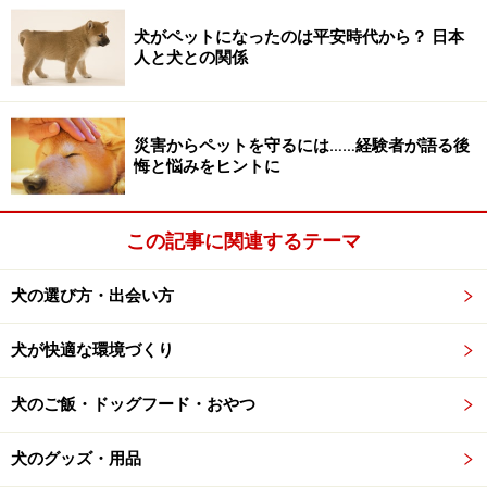
ん。
犬がペットになったのは平安時代から？ 日本
人と犬との関係
１：水分補給のサポートに
約95%が水分であるきゅうりは、水分補給のサポートと
災害からペットを守るには……経験者が語る後
しても活用できる野菜です。水だけだと飲んでくれない
悔と悩みをヒントに
犬には、きゅうりをおやつとして取り入れてみてはいか
がでしょうか。暑い季節の水分補給はもちろん、暖房で
この記事に関連するテーマ
室温が高くなっていたり乾燥しやすい冬にもおすすめで
きる食材です。
犬の選び方・出会い方
２：皮膚や粘膜の健康維持に
犬が快適な環境づくり
きゅうりに含まれているβカロテンは、皮膚や粘膜を健
やかに保つはたらきがあります。油と一緒に食べること
犬のご飯・ドッグフード・おやつ
で吸収されやすくなるので、少量のエクストラバージン
オリーブオイル、亜麻仁油、エゴマ油などの質のいい油
犬のグッズ・用品
と一緒に手作り犬ごはんの食材にしたり、ドライフード